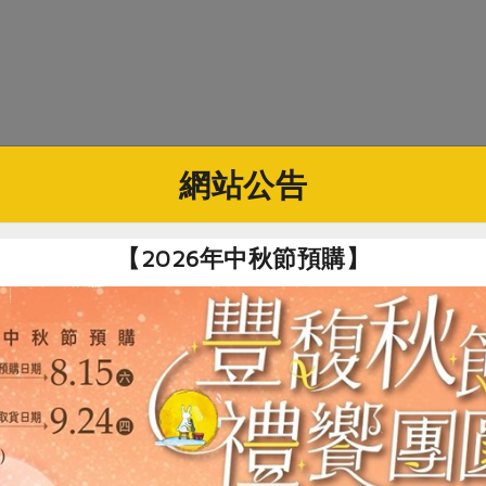
網站公告
【2026年中秋節預購】
小片。
，撈起過涼水後，放入冰水冰鎮。
及苦茶油倒入小碗調勻。
中，將小黃瓜片和海苔片平鋪於麵上，再將步驟3醬汁淋上即可