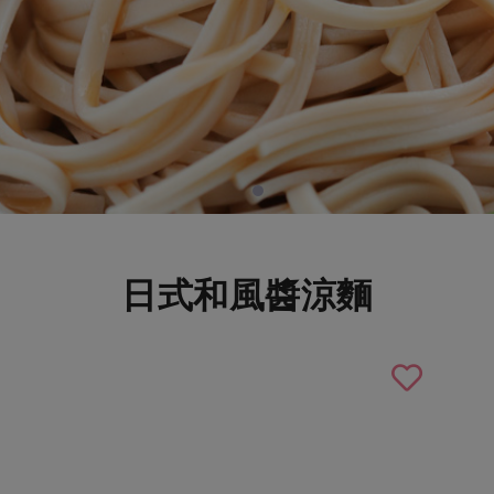
日式和風醬涼麵