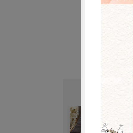
# 食譜
#
惜