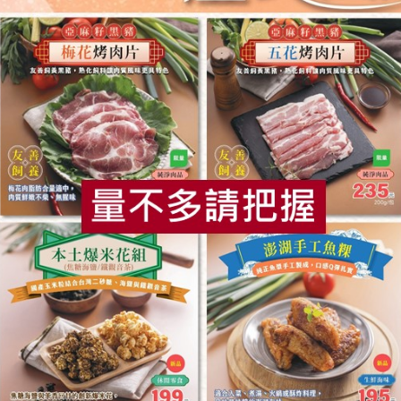
 創意料理
# 小黃瓜
# 米
# 麵條
# 苦茶
# 醋
# 海苔
# 果醋
食
RPET
食譜
減硝酸鹽
雞蛋
食安
共同
你可能有興趣的食譜