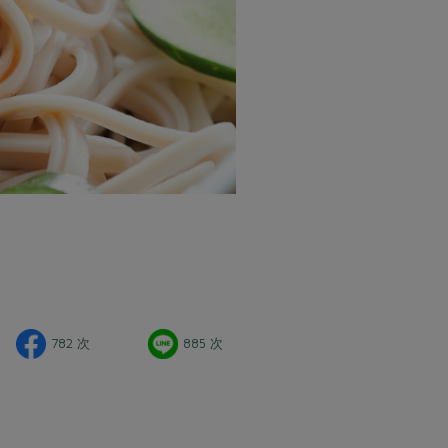
782 次
885 次