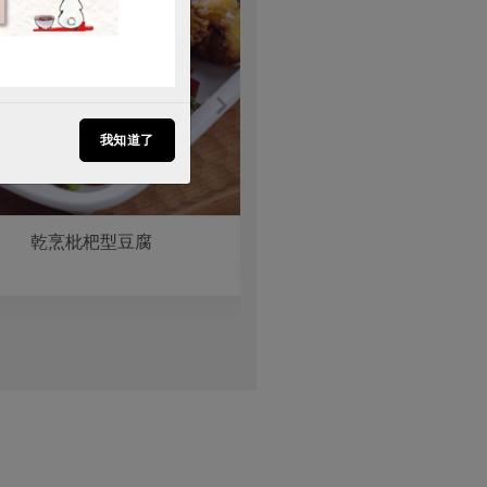
我知道了
乾烹枇杷型豆腐
干貝雞柳麻醬涼麵