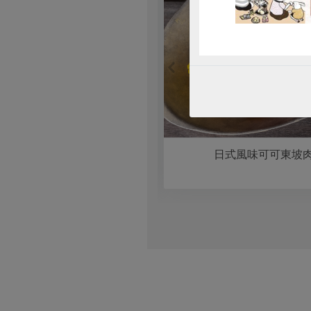
拌泰式海鮮冬粉佐時蔬
日式風味可可東坡肉