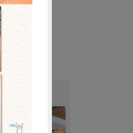
油
# 醬油膏
購買