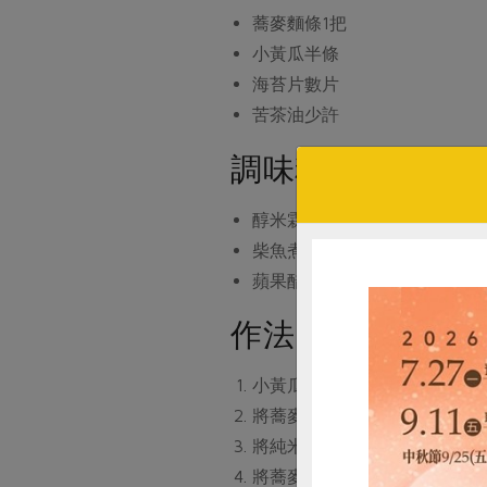
蕎麥麵條
1把
小黃瓜
半條
海苔片
數片
苦茶油
少許
調味料
醇米霖
10cc
柴魚煮友
60cc
蘋果醋
10cc
作法
小黃瓜切斜片備用，海苔片撕
將蕎麥麵條用熱水煮約9分熟
將純米霖、柴魚煮友、蘋果醋
將蕎麥麵條瀝乾水分後放入碗