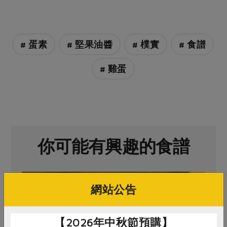
媒體報導
最新產品
節慶大餐
下載專區
優惠專區
# 蛋素
# 堅果油醬
# 樸實
# 食譜
高麗菜海鮮煎餅
地區活動
素食專區
# 雞蛋
社務會議
地區活動
樂齡友善
活動報下載
你可能有興趣的食譜
網站公告
【2026年中秋節預購】