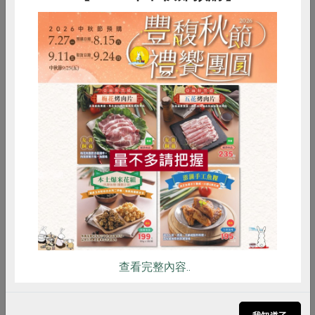
惜食
RPET
食譜
減硝酸鹽
雞蛋
食安
共同購買
塔香抹醬
查看完整內容..
更多蛋料理