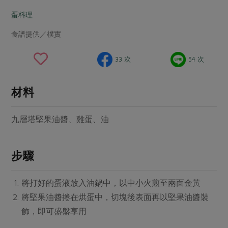
畜產肉類
水產
廚房瑜伽
合作25-經典快閃最後一週
蛋料理
水畜加工品
料理方式
產品檢驗
合作25-精選產品第四彈
關注議題
食譜提供／樸實
烘焙．點心
自主把關
合作25-精選產品第三彈
調理食材・點心
減硝酸鹽
惜食
醬料
33 次
54 次
檢驗報告
更多當季產品
調味醬料/南北貨
烘焙
非基改運動
支持本土農糧
湯品．鍋物
硝酸鹽檢驗
休閒零嘴
沖泡飲品
廢核運動
能源議題
材料
漬物
議題活動
保健食品
減添加物
減塑減廢
涼拌沙拉
九層塔堅果油醬、雞蛋、油
社員權益
主婦聯盟X樂齡網特約優惠案
公益金
食農教育
飲品
居家好物
合作社法規
30%rPET紅烏龍茶
更多議題
步驟
美妝保養
個人清潔
社務專區
2024農業發展計畫年度報告
主題食譜
生活者e週報
家庭清潔
織品
選舉專區
更多議題活動
將打好的蛋液放入油鍋中，以中小火煎至兩面金黃
異國料理
日用品
圖書禮品
綠主張月刊
將堅果油醬捲在烘蛋中，切塊後表面再以堅果油醬裝
年菜食譜
防災用品
最新消息
飾，即可盛盤享用
把最好的台灣味帶回家！
典藏閱覽室
養身食補