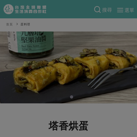
搜尋
選單
產品分類
首頁
蛋料理
當季蔬果
食譜料理
一籃菜
當令水果
食材
特別企畫
芽苗類
蕈菇類
米食
預購活動
綠主張
辛香料類
麵食
把最好的台灣味帶回家！
觀點文章
關於合作社
肉食
奶蛋豆・五穀
防災用品預購圓滿結束
主婦食堂
一籃菜真心話
海鮮
蛋
乳製品
認識合作社
重要公告
2026年端午節預購圓滿結束
社內大小事
合作聯合國
常備菜
豆製品
米麵雜糧
關於我們
更多預購活動
產品故事
生活提案
蔬食
合作社組織
塔香烘蛋
肉品・水產
樂齡生活
親子食育
蛋料理
當季產品
員工與求才