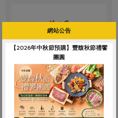
網站公告
原文刊登於 2024年10月244期
健康與美味無需取捨的煙燻肉品
【2026年中秋節預購】豐馥秋節禮饗
團圓
# 食譜
# 創意料理
# 蛋
# 雞蛋
# 奶油
惜食
RPET
食譜
減硝酸鹽
雞蛋
食安
共同購買