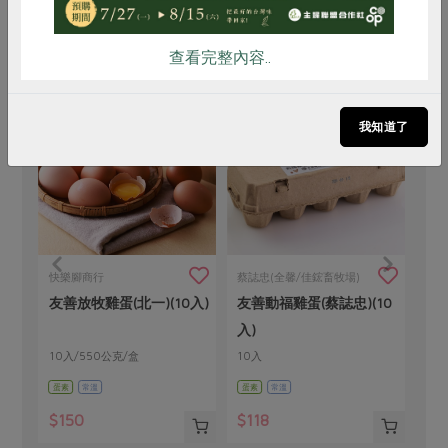
買回食材自己做
查看完整內容..
我知道了
快樂腳商行
蔡誌忠(全馨/佳鋐畜牧場)
舍
友善放牧雞蛋(北一)(10入)
友善動福雞蛋(蔡誌忠)(10
澳
入)
10入/550公克/盒
10入
25
蛋素
常溫
蛋素
常溫
奶素
$150
$118
$2