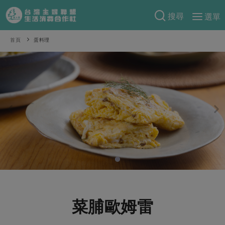
搜尋
選單
產品分類
首頁
蛋料理
當季蔬果
食譜料理
一籃菜
當令水果
食材
特別企畫
芽苗類
蕈菇類
米食
預購活動
綠主張
辛香料類
麵食
把最好的台灣味帶回家！
觀點文章
關於合作社
肉食
奶蛋豆・五穀
防災用品預購圓滿結束
主婦食堂
一籃菜真心話
海鮮
蛋
乳製品
認識合作社
重要公告
2026年端午節預購圓滿結束
社內大小事
合作聯合國
常備菜
豆製品
米麵雜糧
關於我們
更多預購活動
產品故事
生活提案
蔬食
合作社組織
菜脯歐姆雷
肉品・水產
樂齡生活
親子食育
蛋料理
當季產品
員工與求才