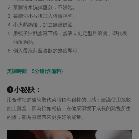
媒體報導
最新產品
菜脯過水洗掉鹽分，不浸泡。
節慶大餐
下載專區
菜脯切小片後加入蛋液拌勻。
優惠專區
小火熱鍋後，加進無鹽奶油。
高麗菜海鮮煎餅
用筷子沾點蛋液下鍋，蛋液立刻定型且滾騰，即代表
地區活動
素食專區
油溫夠熱。
社務會議
地區活動
倒入蛋液煎至喜歡的熟度即可。
樂齡友善
活動報下載
烹調時間 5分鐘(含備料)
小秘訣：
用合作社的酸筍取代菜脯也有很棒的口感；建議使用放牧
的土雞蛋，因為怡如相信，在健康環境下成長的雞隻所生
的蛋，能為身體帶來更多好的能量。