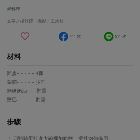
畜產肉類
水產
廚房瑜伽
合作25-經典快閃最後一週
蛋料理
水畜加工品
料理方式
產品檢驗
合作25-精選產品第四彈
關注議題
文字／楊舒婷 攝影／王永村
烘焙．點心
自主把關
合作25-精選產品第三彈
調理食材・點心
減硝酸鹽
惜食
醬料
411 次
511 次
檢驗報告
更多當季產品
調味醬料/南北貨
烘焙
非基改運動
支持本土農糧
湯品．鍋物
硝酸鹽檢驗
休閒零嘴
沖泡飲品
廢核運動
能源議題
材料
漬物
議題活動
保健食品
減添加物
減塑減廢
涼拌沙拉
雞蛋- - - - - 4顆
社員權益
主婦聯盟X樂齡網特約優惠案
公益金
食農教育
飲品
菜脯- - - - - 少許
居家好物
合作社法規
30%rPET紅烏龍茶
更多議題
無鹽奶油- - -酌量
美妝保養
個人清潔
社務專區
2024農業發展計畫年度報告
鹽巴- - - - - 酌量
主題食譜
生活者e週報
家庭清潔
織品
選舉專區
更多議題活動
異國料理
日用品
圖書禮品
步驟
綠主張月刊
年菜食譜
防災用品
最新消息
把最好的台灣味帶回家！
典藏閱覽室
養身食補
四顆雞蛋打進大碗裡加點鹽，攪拌均勻備用。