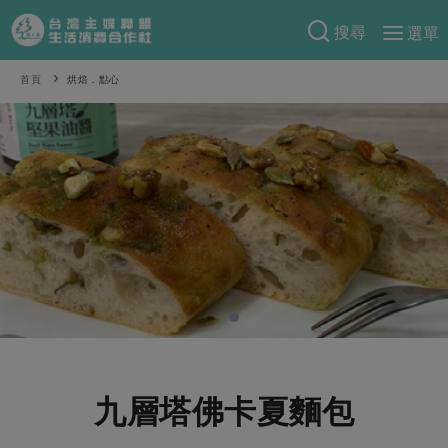
搜尋
選單
產品分類
首頁
烘焙．點心
當季蔬果
食譜料理
一籃菜
當令水果
食材
特別企畫
芽苗類
蕈菇類
米食
預購活動
綠主張
辛香料類
麵食
把最好的台灣味帶回家！
觀點文章
關於合作社
肉食
奶蛋豆・五穀
防災用品預購圓滿結束
主婦食堂
一籃菜真心話
海鮮
蛋
乳製品
認識合作社
重要公告
2026年端午節預購圓滿結束
社內大小事
合作聯合國
常備菜
豆製品
米麵雜糧
關於我們
更多預購活動
產品故事
生活提案
蔬食
合作社組織
九層塔佛卡夏麵包
肉品・水產
樂齡生活
親子食育
蛋料理
當季產品
員工與求才