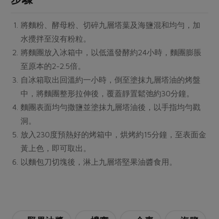
媒體報導
最新產品
節慶大餐
下載專區
將麵粉、酵母粉、切碎九層塔葉及海鹽混和均勻，加
優惠專區
水攪拌至沒有粉粒。
高麗菜海鮮煎餅
將麵團放入冰箱中，以低溫發酵約24小時，麵團膨脹
地區活動
素食專區
至原本的2-2.5倍。
社務會議
地區活動
自冰箱取出回溫約一小時，倒至塗抹九層塔油的烤盤
樂齡友善
活動報下載
中，將麵團整形拉伸後，覆蓋靜置鬆弛約30分鐘。
麵團表面均勻撒鹽並塗抹九層塔油後，以手指均勻戳
洞。
放入230度預熱好的烤箱中，烘烤約15分鐘，至表面金
黃上色，即可取出。
以麵包刀切塊後，淋上九層塔堅果油醬食用。