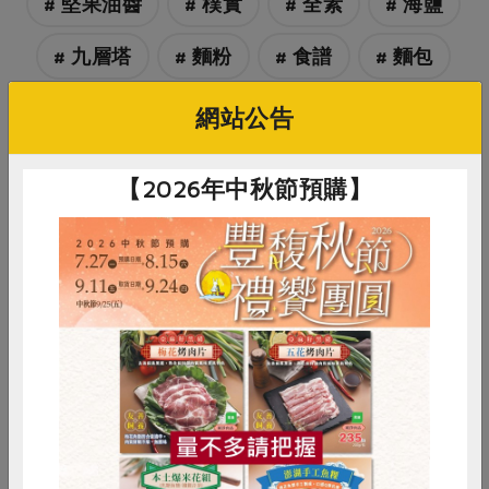
# 堅果油醬
# 樸實
# 全素
# 海鹽
# 九層塔
# 麵粉
# 食譜
# 麵包
網站公告
【2026年中秋節預購】
你可能有興趣的食譜
惜食
RPET
食譜
減硝酸鹽
雞蛋
食安
共同購買