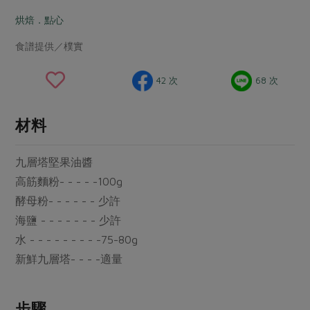
畜產肉類
水產
廚房瑜伽
傳到心坎裡，誠心又澎派
烘焙．點心
水畜加工品
料理方式
產品檢驗
合作25-經典快閃最後一週
關注議題
食譜提供／樸實
烘焙．點心
自主把關
合作25-精選產品第四彈
調理食材・點心
減硝酸鹽
惜食
醬料
42 次
68 次
檢驗報告
更多當季產品
調味醬料/南北貨
烘焙
非基改運動
支持本土農糧
湯品．鍋物
硝酸鹽檢驗
休閒零嘴
沖泡飲品
廢核運動
能源議題
材料
漬物
議題活動
保健食品
減添加物
減塑減廢
涼拌沙拉
九層塔堅果油醬
社員權益
主婦聯盟X樂齡網特約優惠案
公益金
食農教育
飲品
高筋麵粉- - - - -100g
居家好物
合作社法規
30%rPET紅烏龍茶
更多議題
酵母粉- - - - - - 少許
美妝保養
個人清潔
社務專區
2024農業發展計畫年度報告
海鹽 - - - - - - - 少許
主題食譜
生活者e週報
家庭清潔
織品
選舉專區
水 - - - - - - - - -75-80g
更多議題活動
異國料理
新鮮九層塔- - - -適量
日用品
圖書禮品
綠主張月刊
年菜食譜
防災用品
最新消息
傳到心坎裡，誠心又澎派
典藏閱覽室
養身食補
步驟