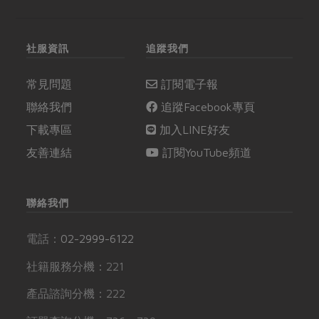
社服資訊
追蹤我們
常見問題
訂閱電子報
聯絡我們
追蹤Facebook專頁
下載專區
加入LINE好友
友善連結
訂閱YouTube頻道
聯絡我們
電話：
02-2999-6122
社籍服務分機：221
產品諮詢分機：222