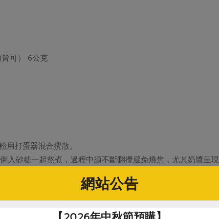
皆可） 6公克
茶粉用打蛋器混合攪散。
中，倒入砂糖一起熬煮，過程中須不斷翻攪避免燒焦，尤其奶醬呈
倒入作法1的煎奶牛奶，迅速攪拌均勻，再熬煮至煉乳稠度停火
網站公告
【2026年中秋節預購】