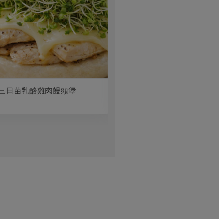
三日苗乳酪雞肉饅頭堡
雙味司康