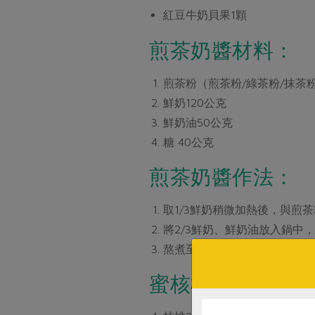
紅豆牛奶貝果1顆
煎茶奶醬材料：
煎茶粉（煎茶粉/綠茶粉/抹茶粉
鮮奶120公克
鮮奶油50公克
糖 40公克
煎茶奶醬作法：
取1/3鮮奶稍微加熱後，與煎
將2/3鮮奶、鮮奶油放入鍋
熬煮至類似煉乳般的稠度時，
蜜核桃材料：