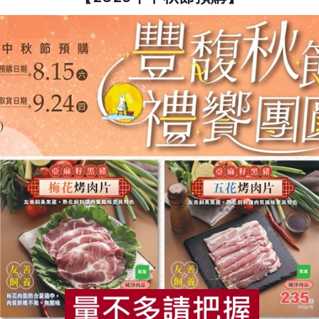
分鐘，取出翻面拌勻，再烤5分鐘至上色備用。
無鹽奶油、鹽與過濾水150毫升，煮滾後關小火，慢慢收乾。
分鐘後拿出來拌一下，再入烤箱烤約2~3分鐘。出爐放涼即可。
要重量一樣就可以。
存1個月。
奶貝果作法：
食
RPET
食譜
減硝酸鹽
雞蛋
食安
共同
煎茶奶醬撒上蜜核桃即可。