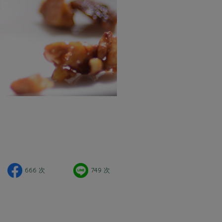
666 次
749 次