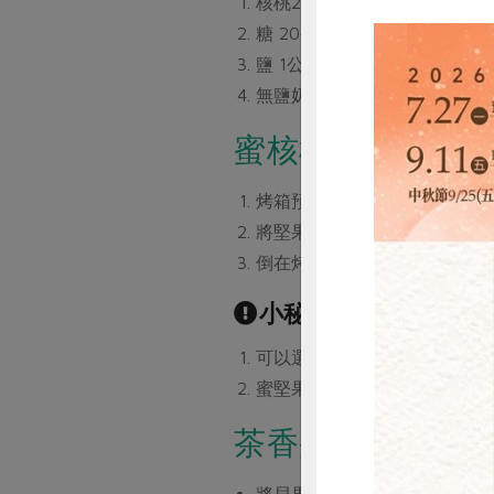
核桃200公克
糖 20公克
鹽 1公克
無鹽奶油 10公克
蜜核桃做法：
烤箱預熱150度，將核桃烤7
將堅果倒入炒鍋中，加入糖、
倒在烤盤上鋪平，入烤箱烤12
小秘訣：
可以選用自己喜愛的堅果，只
蜜堅果可冷藏保存1週，冷凍保
茶香蜜核桃紅豆牛
惜
將貝果切半成入口大小，塗上