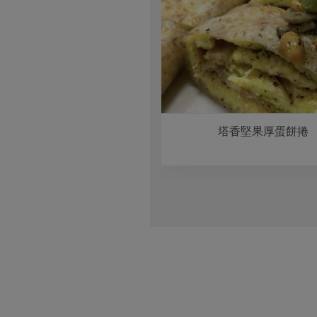
紅龍果貝果堡
塔香堅果厚蛋餅捲