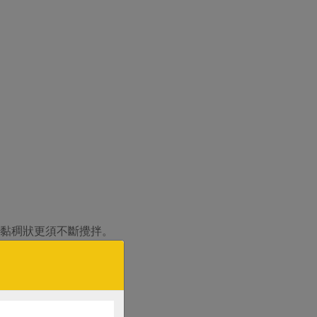
現黏稠狀更須不斷攪拌。
，快速冷卻後，冷藏備用。