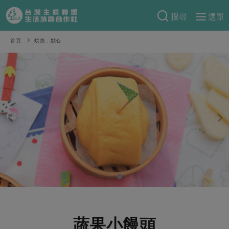
搜尋
選單
產品分類
首頁
烘焙．點心
當季蔬果
食譜料理
一籃菜
當令水果
食材
特別企畫
芽苗類
蕈菇類
米食
預購活動
綠主張
辛香料類
麵食
把最好的台灣味帶回家！
觀點文章
關於合作社
肉食
奶蛋豆・五穀
防災用品預購圓滿結束
主婦食堂
一籃菜真心話
海鮮
蛋
乳製品
認識合作社
重要公告
2026年端午節預購圓滿結束
社內大小事
合作聯合國
常備菜
豆製品
米麵雜糧
關於我們
更多預購活動
產品故事
生活提案
蔬食
合作社組織
肉品・水產
樂齡生活
親子食育
蛋料理
蔬果小饅頭
當季產品
員工與求才