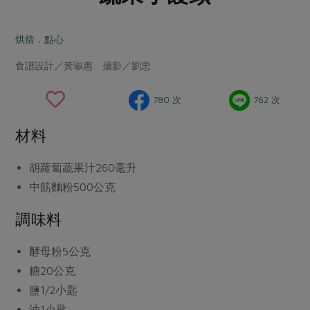
畜產肉類
水產
廚房瑜伽
合作25-經典快閃最後一週
水畜加工品
料理方式
烘焙．點心
產品檢驗
合作25-精選產品第四彈
關注議題
烘焙．點心
食譜設計／黃琡惠 攝影／劉忠
自主把關
合作25-精選產品第三彈
調理食材・點心
減硝酸鹽
惜食
醬料
檢驗報告
更多當季產品
調味醬料/南北貨
烘焙
非基改運動
支持本土農糧
780 次
762 次
湯品．鍋物
硝酸鹽檢驗
休閒零嘴
沖泡飲品
廢核運動
能源議題
漬物
材料
議題活動
保健食品
減添加物
減塑減廢
涼拌沙拉
社員權益
主婦聯盟X樂齡網特約優惠案
胡蘿蔔蔬果汁
260毫升
公益金
食農教育
飲品
居家好物
中筋麵粉
500公克
合作社法規
30%rPET紅烏龍茶
更多議題
美妝保養
個人清潔
社務專區
2024農業發展計畫年度報告
調味料
主題食譜
生活者e週報
家庭清潔
織品
選舉專區
更多議題活動
酵母粉
5公克
異國料理
日用品
圖書禮品
綠主張月刊
糖
20公克
年菜食譜
防災用品
最新消息
把最好的台灣味帶回家！
鹽
1/2小匙
典藏閱覽室
養身食補
油
1小匙