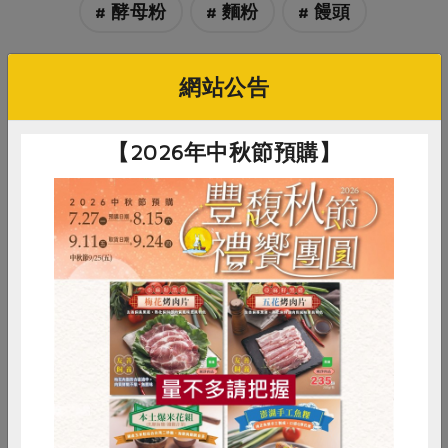
# 酵母粉
# 麵粉
# 饅頭
網站公告
【2026年中秋節預購】
你可能有興趣的食譜
惜食
RPET
食譜
減硝酸鹽
雞蛋
食安
共同購買