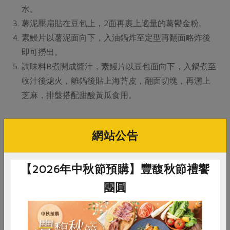
水。
薯泥壓扁貼在豆包上，2面再裹上適量的葛鬱金粉。
素鰻片以薯泥面向下，入油鍋炸至定型再翻面略炸後
即可撈出。
調味料B煮開成醬汁，素鳗片以豆包面向下，入鍋煮至
收汁後熄火，離鍋後貼上海苔皮，翻面切塊，再灑上
芝麻，排盤搭配甜酸黃瓜食用。
網站公告
# 海苔
# 馬鈴薯
# 葛鬱金粉
【2026年中秋節預購】豐馥秋節禮饗
團圓