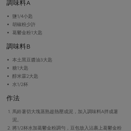
媒體報導
調味料A
最新產品
節慶大餐
下載專區
鹽1/4小匙
優惠專區
胡椒粉少許
高麗菜海鮮煎餅
地區活動
葛鬱金粉1大匙
素食專區
社務會議
地區活動
調味料B
樂齡友善
活動報下載
本土黑豆醬油3大匙
糖1大匙
醇米霖2大匙
水1/2杯
作法
馬鈴薯切大塊蒸熟趁熱壓成泥，加入調味料A拌成薯
泥。
將1/2杯水加葛鬱金粉調勻，豆包放入沾裹上葛鬱金粉