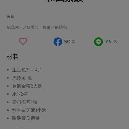
畜產肉類
水產
廚房瑜伽
合作25-經典快閃最後一週
水畜加工品
料理方式
蔬食
產品檢驗
合作25-精選產品第四彈
關注議題
烘焙．點心
食譜設計／蔡季芳 攝影／周禎和
自主把關
合作25-精選產品第三彈
調理食材・點心
減硝酸鹽
惜食
醬料
檢驗報告
更多當季產品
調味醬料/南北貨
烘焙
非基改運動
支持本土農糧
989 次
1084 次
湯品．鍋物
硝酸鹽檢驗
休閒零嘴
沖泡飲品
廢核運動
能源議題
漬物
材料
議題活動
保健食品
減添加物
減塑減廢
涼拌沙拉
社員權益
主婦聯盟X樂齡網特約優惠案
生豆包3 ∼ 4片
公益金
食農教育
飲品
居家好物
馬鈴薯1個
合作社法規
30%rPET紅烏龍茶
更多議題
葛鬱金粉2大匙
美妝保養
個人清潔
社務專區
2024農業發展計畫年度報告
水1/2杯
主題食譜
生活者e週報
家庭清潔
織品
選舉專區
更多議題活動
壽司海苔1張
異國料理
日用品
圖書禮品
炒香白芝麻1小匙
綠主張月刊
年菜食譜
甜酸黃瓜適量
防災用品
最新消息
把最好的台灣味帶回家！
典藏閱覽室
養身食補