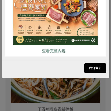
你可能有興趣的食譜
惜食
RPET
食譜
減硝酸鹽
雞蛋
食安
共同購買
查看完整內容..
我知道了
丁香魚蝦皮香鬆拌飯