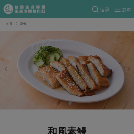
搜尋
選單
產品分類
首頁
蔬食
當季蔬果
食譜料理
一籃菜
當令水果
食材
特別企畫
芽苗類
蕈菇類
米食
預購活動
綠主張
辛香料類
麵食
把最好的台灣味帶回家！
觀點文章
關於合作社
肉食
奶蛋豆・五穀
防災用品預購圓滿結束
主婦食堂
一籃菜真心話
海鮮
蛋
乳製品
認識合作社
重要公告
2026年端午節預購圓滿結束
社內大小事
合作聯合國
常備菜
豆製品
米麵雜糧
關於我們
更多預購活動
產品故事
生活提案
蔬食
合作社組織
肉品・水產
樂齡生活
親子食育
蛋料理
和風素鰻
當季產品
員工與求才