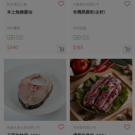
畜產肉類
水產
廚房瑜伽
民生食品工廠
力象股份有限公司
合作25-經典快閃最後一週
本土無糖醬油
有機黑棗乾(去籽)
水畜加工品
料理方式
產品檢驗
合作25-精選產品第四彈
關注議題
烘焙．點心
自主把關
300毫升
200公克
合作25-精選產品第三彈
調理食材・點心
減硝酸鹽
惜食
醬料
全素
常溫
全素
常溫
檢驗報告
更多當季產品
調味醬料/南北貨
烘焙
非基改運動
支持本土農糧
湯品．鍋物
$340
$165
硝酸鹽檢驗
休閒零嘴
沖泡飲品
廢核運動
能源議題
漬物
議題活動
保健食品
減添加物
減塑減廢
涼拌沙拉
社員權益
主婦聯盟X樂齡網特約優惠案
公益金
食農教育
飲品
居家好物
合作社法規
30%rPET紅烏龍茶
更多議題
美妝保養
個人清潔
社務專區
2024農業發展計畫年度報告
主題食譜
生活者e週報
家庭清潔
織品
選舉專區
更多議題活動
異國料理
日用品
圖書禮品
綠主張月刊
年菜食譜
防災用品
最新消息
把最好的台灣味帶回家！
御鑫水產企業有限公司
舍利蓮有限公司
典藏閱覽室
養身食補