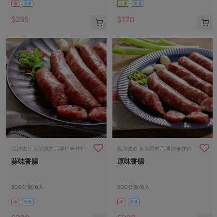
葷
冷凍
全素
常溫
$255
$170
保證責任花蓮縣肉品運銷合作社
保證責任花蓮縣肉品運銷合作社
蒜味香腸
原味香腸
300公克/6入
300公克/6入
葷
冷凍
葷
冷凍