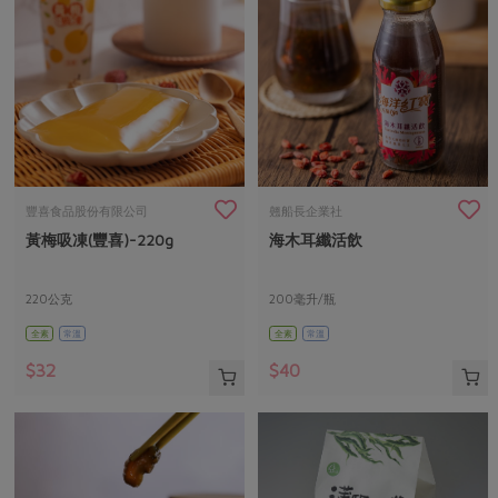
豐喜食品股份有限公司
翹船長企業社
黃梅吸凍(豐喜)-220g
海木耳纖活飲
220公克
200毫升/瓶
全素
常溫
全素
常溫
$32
$40