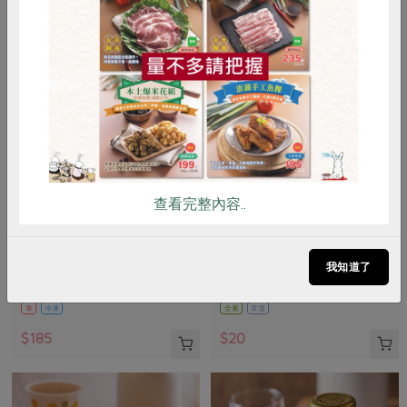
惜食
RPET
食譜
減硝酸鹽
雞蛋
食安
共同購買
查看完整內容..
張博仁
豐喜食品股份有限公司
海水金目鱸魚排(張博仁)-200g
紫蘇梅果凍(豐喜)-130g
我知道了
200公克
130公克
葷
冷凍
全素
常溫
$185
$20