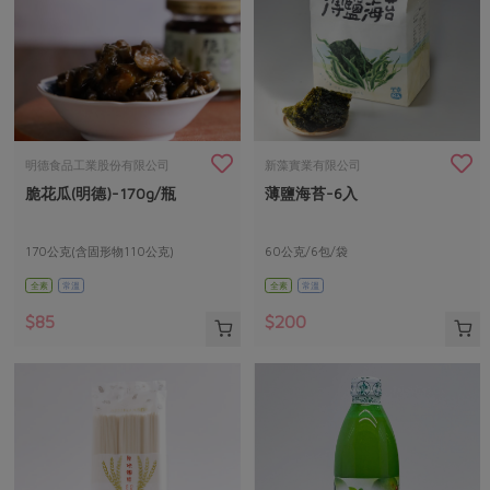
明德食品工業股份有限公司
新藻實業有限公司
脆花瓜(明德)-170g/瓶
薄鹽海苔-6入
170公克(含固形物110公克)
60公克/6包/袋
全素
常溫
全素
常溫
$85
$200