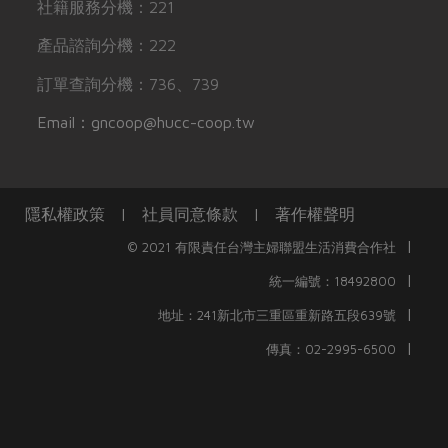
社籍服務分機：221
產品諮詢分機：222
訂單查詢分機：736、739
Email：gncoop@hucc-coop.tw
隱私權政策
|
社員同意條款
|
著作權聲明
|
© 2021 有限責任台灣主婦聯盟生活消費合作社
|
統一編號：18492800
|
地址：241新北市三重區重新路五段639號
|
傳真：02-2995-6500