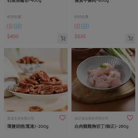
石斑魚輪切-400g
優質牛條肉-600g
媒體報導
最新產品
節慶大餐
下載專區
400公克
600公克
優惠專區
葷
冷凍
葷
冷凍
高麗菜海鮮煎餅
地區活動
素食專區
$400
$535
社務會議
地區活動
樂齡友善
活動報下載
寬達生技有限公司
御正食品股份有限公司
薄鹽胡桃(寬達)-200g
白肉雞雞胸切丁(御正)-280g