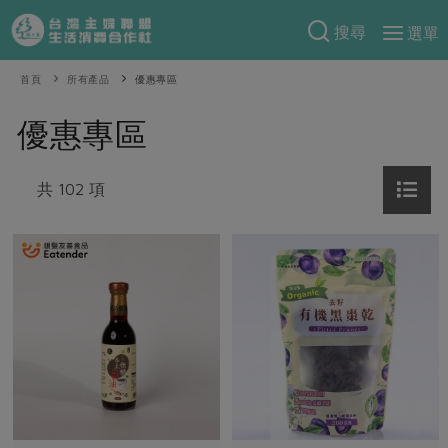
搜尋
選單
產品分類
首頁
所有產品
優惠專區
當季蔬果
食譜料理
優惠專區
一籃菜
當令水果
食材
特別企畫
芽苗類
共 102 項
蕈菇類
米食
預購活動
綠主張
辛香料類
麵食
把最好的台灣味帶回家！
觀點文章
關於合作社
肉食
奶蛋豆・五穀
防災用品預購圓滿結束
主婦食堂
一籃菜真心話
海鮮
蛋
乳製品
認識合作社
重要公告
2026年端午節預購圓滿結束
社內大小事
合作聯合國
常備菜
豆製品
米麵雜糧
關於我們
更多預購活動
產品故事
生活提案
蔬食
合作社組織
肉品・水產
樂齡生活
親子食育
蛋料理
當季產品
員工與求才