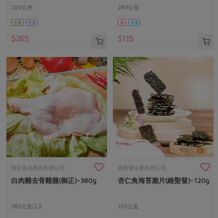
200公克
280公克
全素
常溫
葷
冷凍
$265
$115
御正食品股份有限公司
維聖發企業有限公司
白肉雞去骨雞腿(御正)-380g
杏仁角海苔脆片(維聖發)-120g
380公克/2入
120公克