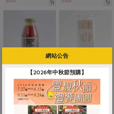
$200
$200
網站公告
臺灣可果美股份有限公司
麵本家食品股份有限公司
【2026年中秋節預購】
奧納芮有機番茄汁(台灣可果
原味細麵(麵本家)-450g/包
美)-295ml/瓶
295ml
450克/3束
全素
常溫
全素
常溫
$55
$55