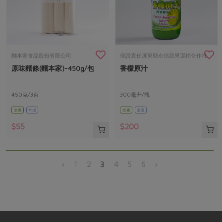
麵本家食品股份有限公司
保證責任屏東縣永信蔬果運銷合作社
原味麵條(麵本家)-450g/包
香檬原汁
450克/3束
300毫升/瓶
全素
常溫
全素
常溫
$55
$200
‹
1
2
3
4
5
6
›