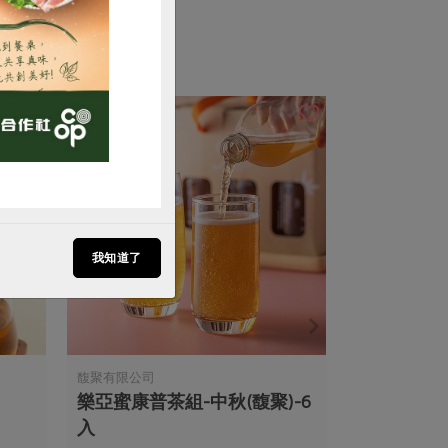
我知道了
馥聚有限公司
樂亞蜜康普茶組-中秋(馥聚)-6
入