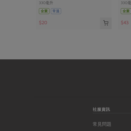
330毫升
330
全素
常溫
全素
$20
$43
社服資訊
常見問題