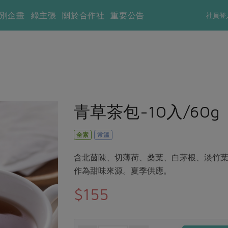
別企畫
綠主張
關於合作社
重要公告
社員登
青草茶包-10入/60g
全素
常溫
含北茵陳、切薄荷、桑葉、白茅根、淡竹
作為甜味來源。夏季供應。
$155