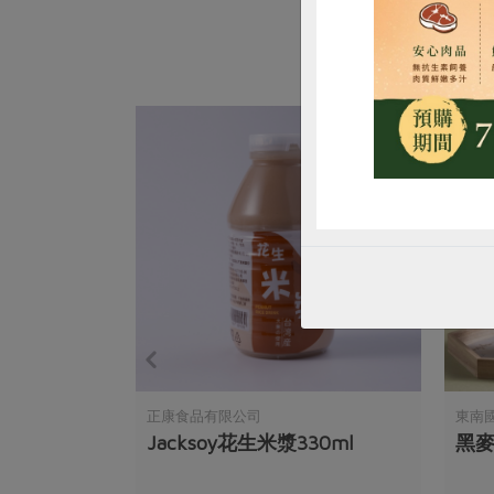
司
正康食品有限公司
東南
30ml
Jacksoy花生米漿330ml
黑麥