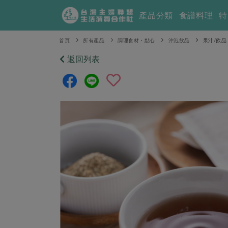
產品分類
食譜料理
特
首頁
所有產品
調理食材・點心
沖泡飲品
果汁/飲品
返回列表