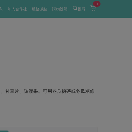
0
入
加入合作社
服務據點
購物說明
搜尋
葉、甘草片、羅漢果。可用冬瓜糖磚或冬瓜糖條