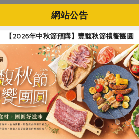
網站公告
社指定原料)
【2026年中秋節預購】豐馥秋節禮饗團圓
/60g
公司
×10小包)
荷、桑葉、白茅根、淡竹葉、甘草片、羅漢果
開封可保存2年
00~300毫升的熱水沖泡3~4次；或以600毫升的沸水煮滾2分
食
RPET
食譜
減硝酸鹽
雞蛋
食安
共同