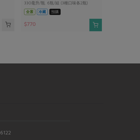
330毫升/瓶. 6瓶/組 (3種口味各2瓶)
全素
冷藏
預購
$770
-6122