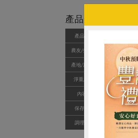
產品規格(*為合作
產品名稱
青草茶包-10入
農友/生產者
集昌股份有限
產地/原產地
中國
淨重/數量
60公克(6公克
內容物
北茵陳、切薄
保存條件
陰涼乾燥處未
調理方式
1、每包可用2
惜