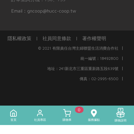
Email：gncoop@hucc-coop.tw
隱私權政策
|
社員同意條款
|
著作權聲明
|
© 2021 有限責任台灣主婦聯盟生活消費合作社
|
統一編號：18492800
|
地址：241新北市三重區重新路五段639號
|
傳真：02-2995-6500
0
首頁
社員專區
購物車
服務據點
購物說明
)