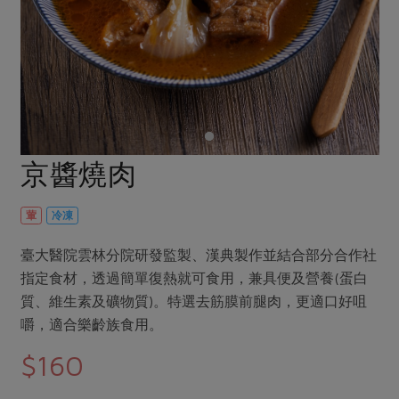
畜產肉類
水產
廚房瑜伽
合作25-經典快閃最後一週
水畜加工品
料理方式
產品檢驗
合作25-精選產品第四彈
關注議題
烘焙．點心
自主把關
合作25-精選產品第三彈
調理食材・點心
減硝酸鹽
惜食
醬料
檢驗報告
更多當季產品
調味醬料/南北貨
烘焙
非基改運動
支持本土農糧
湯品．鍋物
硝酸鹽檢驗
休閒零嘴
沖泡飲品
廢核運動
能源議題
京醬燒肉
漬物
議題活動
保健食品
減添加物
減塑減廢
涼拌沙拉
社員權益
主婦聯盟X樂齡網特約優惠案
葷
冷凍
公益金
食農教育
飲品
居家好物
合作社法規
30%rPET紅烏龍茶
更多議題
臺大醫院雲林分院研發監製、漢典製作並結合部分合作社
美妝保養
個人清潔
社務專區
2024農業發展計畫年度報告
指定食材，透過簡單復熱就可食用，兼具便及營養(蛋白
主題食譜
生活者e週報
質、維生素及礦物質)。特選去筋膜前腿肉，更適口好咀
家庭清潔
織品
選舉專區
更多議題活動
嚼，適合樂齡族食用。
異國料理
日用品
圖書禮品
綠主張月刊
$160
年菜食譜
防災用品
最新消息
把最好的台灣味帶回家！
典藏閱覽室
養身食補