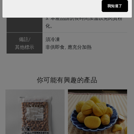
果類、魚類、二氧化硫過敏原成分及
我知道了
其製品。
3. 本產品請勿長時間加溫以免肉質粉
化。
備註/
須冷凍
其他標示
非供即食, 應充分加熱
你可能有興趣的產品