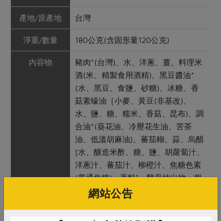
產地/原產地
台灣
淨重/數量
180公克(含固形量120公克)
內容物
豬肉*(台灣)、水、洋蔥、薑、料理米
酒(米、精製食用酒精)、黑豆醬油*
(水、黑豆、食鹽、砂糖)、冰糖、香
菇素蠔油［小麥、黃豆(非基改)、
水、鹽、糖、糯米、香菇、昆布)、調
合油*(葵花油、冷壓花生油、苦茶
油、低溫胡麻油)、蕃茄糊、蒜、烏醋
[水、釀造米酢、糖、鹽、胡蘿蔔汁、
洋蔥汁、蕃茄汁、柳橙汁、焦糖色素
(普通焦糖)、香料]、酵母抽出物、柑
橘抽出物、玉米澱粉(非基改）、碘
網站公告
鹽、桂枝、八角、白胡椒粉