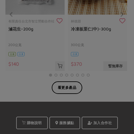
有限責任台北市智立勞動合作社
林德淵
滷花生-200g
冷凍板栗仁(中)-300g
200公克
300公克
全素
冷凍
冷凍
$140
$370
暫無庫存
看更多產品
購物說明
服務據點
加入合作社