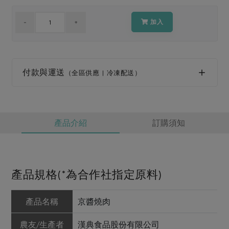
媒體報導
最新產品
節慶大餐
下載專區
加入
優惠專區
高麗菜海鮮煎餅
地區活動
素食專區
付款與運送
（全區供應 | 冷凍配送）
社務會議
地區活動
樂齡友善
活動報下載
產品介紹
訂購須知
產品規格(*為合作社指定原料)
產品名稱
京醬燒肉
農友/生產者
漢典食品股份有限公司