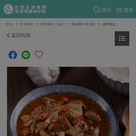
搜尋
選單
產品分類
首頁
所有產品
調理食材・點心
調味醬料/南北貨
調理食品
當季蔬果
返回列表
食譜料理
一籃菜
當令水果
食材
特別企畫
芽苗類
蕈菇類
米食
預購活動
綠主張
辛香料類
麵食
把最好的台灣味帶回家！
觀點文章
關於合作社
肉食
奶蛋豆・五穀
防災用品預購圓滿結束
主婦食堂
一籃菜真心話
海鮮
蛋
乳製品
認識合作社
重要公告
2026年端午節預購圓滿結束
社內大小事
合作聯合國
常備菜
豆製品
米麵雜糧
關於我們
更多預購活動
產品故事
生活提案
蔬食
合作社組織
肉品・水產
樂齡生活
親子食育
蛋料理
當季產品
員工與求才