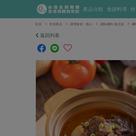
產品分類
食譜料理
特
首頁
所有產品
調理食材・點心
調味醬料/南北貨
調
返回列表