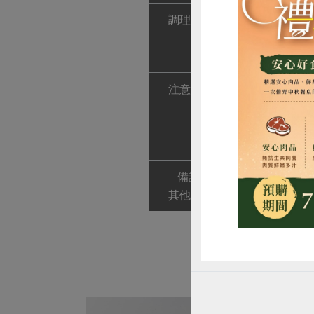
調理方式
1. 電鍋復熱
2. 微波復熱
3. 直火復熱
注意事項
1. 本產品含
惜
2. 本產品
硫過敏原成分
3. 本產品請
備註/
須冷凍
其他標示
非供即食, 應