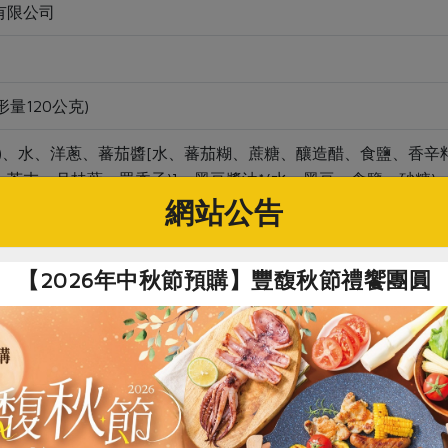
有限公司
形量120公克)
蘭)、水、洋蔥、蕃茄醬[水、蕃茄糊、蔗糖、釀造醋、食鹽、香辛
芥末、月桂葉、眾香子)]、黑豆醬油*(水、黑豆、食鹽、砂糖)
網站公告
非基改）、蕃茄糊、調合油*(葵花油、冷壓花生油、苦茶油、低
出物、麥芽糊精、水、雞肉、食鹽、雞油、香料、混合濃縮生育醇
醋[水、釀造米酢、糖、鹽、胡蘿蔔汁、洋蔥汁、蕃茄汁、柳橙汁、
【2026年中秋節預購】豐馥秋節禮饗團圓
、碘鹽、粗粒黑胡椒、百里香粉、義大利香料(奧勒岡葉、籮勒葉
葉)、肉桂粉
1年
社指定原料（以*表示)。
食材，復熱即可食用。