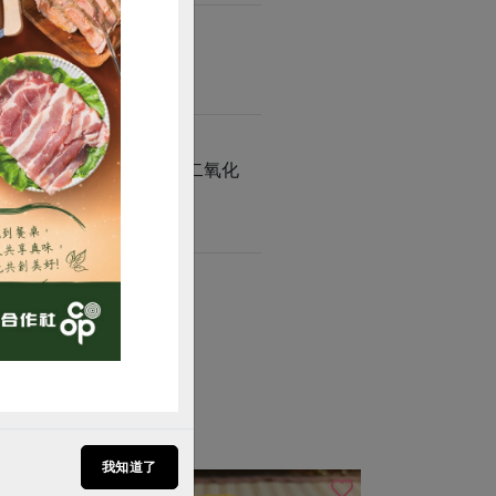
。
購買
類、含麩質之穀物、魚類、二氧化
我知道了