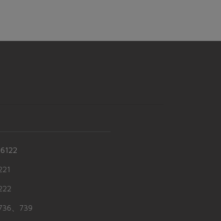
-6122
21
22
36、739