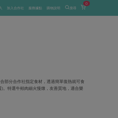
0
入
加入合作社
服務據點
購物說明
搜尋
結合部分合作社指定食材，透過簡單復熱就可食
質)。特選牛頰肉細火慢燉，友善質地，適合樂