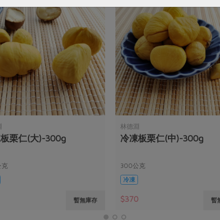
淵
林德淵
板栗仁(大)-300g
冷凍板栗仁(中)-300g
公克
300公克
冷凍
0
$370
暫無庫存
暫