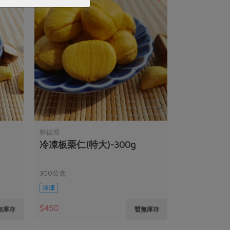
林德淵
冷凍板栗仁(特大)-300g
300公克
冷凍
$450
無庫存
暫無庫存