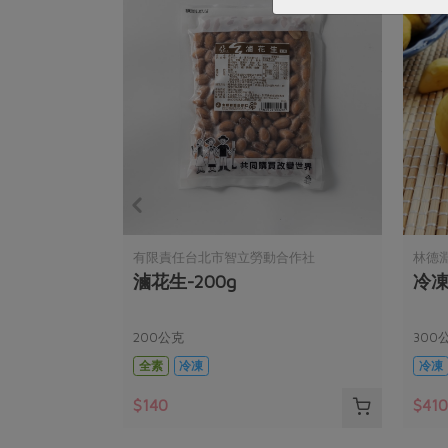
有限責任台北市智立勞動合作社
林德
看天田)
滷花生-200g
冷凍
200公克
300
全素
冷凍
冷凍
$140
$41