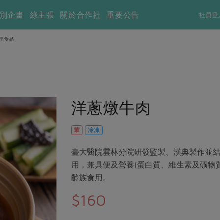
別企畫
綠主張
關於合作社
重要公告
社員登
理食品
洋蔥燉牛肉
葷
冷凍
臺大醫院雲林分院研發監製、漢典製作並
用，兼具便及營養(蛋白質、維生素及礦物
齡族食用。
$160