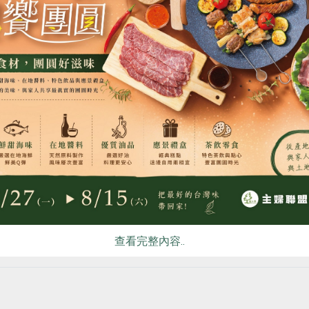
：拆袋將料理倒入容器(加蓋)，外鍋加1/3杯水，復熱約10~15分鐘
：拆袋將料理倒入容器中再復熱。
：拆袋將料理倒入鍋中(加蓋)，以小火復熱即可。
有花生、大豆、芝麻及其製品，對其過敏者請勿食用。
食
RPET
食譜
減硝酸鹽
雞蛋
食安
共同
生產製程廠房，其設備或生產管線有處理甲殼類、牛奶、蛋、堅果
及其製品。
勿長時間加溫以免肉質粉化。
充分加熱
查看完整內容..
你可能有興趣的產品