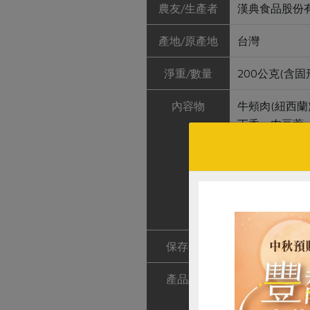
農友/生產者
漢典食品股份
產地/原產地
台灣
淨重/數量
200公克(含固
內容物
牛頰肉(紐西
丁香、肉豆蔻、
蒜、玉米澱粉(
出物、酵母抽
橘抽出物、烏
匈牙利紅椒粉
蘭葉、洋香菜
保存條件
冷凍未開封保存
產品說明
1. 使用合作
2. 選用本土