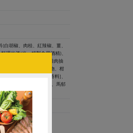
料(白胡椒、肉桂、紅辣椒、薑、
、料理米酒(米、精製食用酒精)、
溫胡麻油)、糖、雞肉醬[雞肉抽
(抗氧化劑)]、酵母抽出物、柑
焦糖色素(普通焦糖)、香料]、
、迷迭香葉、蒜粒、辣椒、馬郁