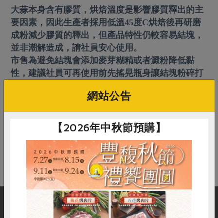
畜產肉類
水產
廚房瑜伽
大蒜本身含有膠質，烘焙溫度是影響膠質釋出的主
合作25-經典快閃最後一週
水畜加工品
料理方式
要因素，因此生產者採用低溫45度C烘焙後再研磨
產品檢驗
合作25-精選產品第四彈
關注議題
成粉減少膠質的釋出，但產品特性仍較容易結塊，
烘焙．點心
自主把關
並非潮解造成，請社員安心使用。
合作25-精選產品第三彈
調理食材・點心
減硝酸鹽
惜食
醬料
市售為避免結塊會添加麥芽糊精或者澱粉降低黏
檢驗報告
更多當季產品
調味醬料/南北貨
烘焙
非基改運動
支持本土農糧
性，建議社員可再使用前先搖晃瓶身讓結塊粉碎打
湯品．鍋物
硝酸鹽檢驗
休閒零嘴
沖泡飲品
散方便利用。
廢核運動
能源議題
漬物
網站公告
議題活動
保健食品
減添加物
減塑減廢
涼拌沙拉
返回列表
社員權益
主婦聯盟X樂齡網特約優惠案
公益金
食農教育
【2026年中秋節預購】
飲品
居家好物
合作社法規
30%rPET紅烏龍茶
更多議題
在常見問題找不到答案？別擔心，您可以到
聯絡我們
線上
美妝保養
個人清潔
社務專區
2024農業發展計畫年度報告
送出您的疑問，我們會盡快在3個工作天內回覆您！
主題食譜
生活者e週報
家庭清潔
織品
選舉專區
更多議題活動
異國料理
日用品
圖書禮品
綠主張月刊
年菜食譜
防災用品
最新消息
把最好的台灣味帶回家！
典藏閱覽室
養身食補