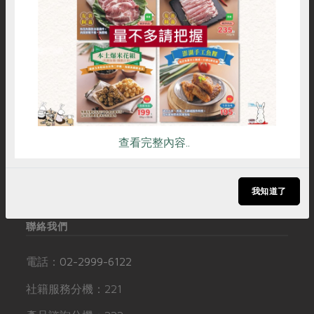
媒體報導
惜食
RPET
食譜
減硝酸鹽
購物說明
服務據點
加入合作社
最新產品
節慶大餐
下載專區
雞蛋
食安
共同購買
優惠專區
高麗菜海鮮煎餅
社服資訊
追蹤我們
地區活動
素食專區
社務會議
地區活動
常見問題
訂閱電子報
樂齡友善
活動報下載
聯絡我們
追蹤Facebook專頁
查看完整內容..
下載專區
加入LINE好友
友善連結
訂閱YouTube頻道
我知道了
聯絡我們
電話：
02-2999-6122
社籍服務分機：221