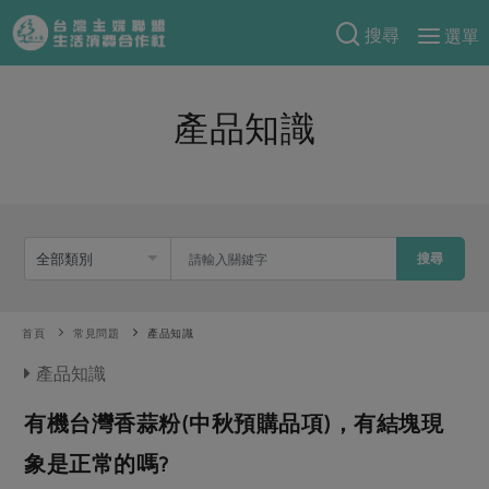
搜尋
選單
產品分類
產品知識
當季蔬果
食譜料理
一籃菜
當令水果
食材
特別企畫
芽苗類
蕈菇類
米食
預購活動
綠主張
辛香料類
搜尋
麵食
把最好的台灣味帶回家！
觀點文章
關於合作社
肉食
奶蛋豆・五穀
防災用品預購圓滿結束
首頁
常見問題
產品知識
主婦食堂
一籃菜真心話
海鮮
蛋
乳製品
認識合作社
重要公告
2026年端午節預購圓滿結束
產品知識
社內大小事
合作聯合國
常備菜
豆製品
米麵雜糧
關於我們
更多預購活動
產品故事
生活提案
有機台灣香蒜粉(中秋預購品項)，有結塊現
蔬食
合作社組織
肉品・水產
樂齡生活
親子食育
象是正常的嗎?
蛋料理
當季產品
員工與求才