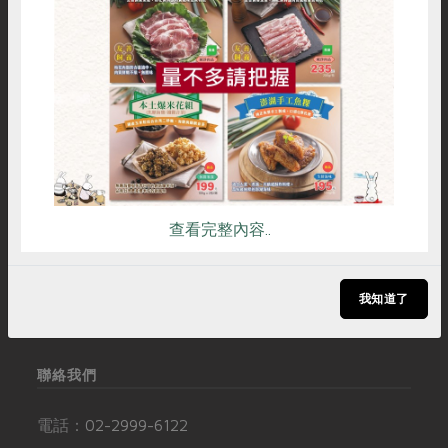
媒體報導
最新產品
節慶大餐
惜食
RPET
食譜
減硝酸鹽
下載專區
購物說明
服務據點
加入合作社
雞蛋
食安
共同購買
優惠專區
高麗菜海鮮煎餅
地區活動
素食專區
社務會議
地區活動
社服資訊
追蹤我們
樂齡友善
活動報下載
常見問題
訂閱電子報
查看完整內容..
聯絡我們
追蹤Facebook專頁
下載專區
加入LINE好友
我知道了
友善連結
訂閱YouTube頻道
聯絡我們
電話：
02-2999-6122