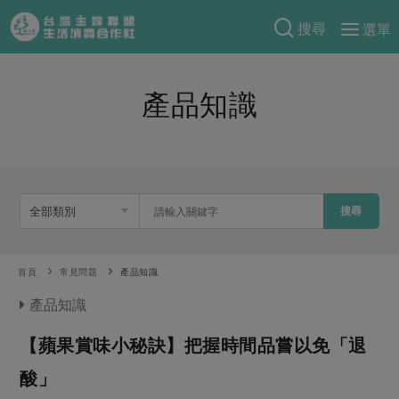
搜尋
選單
產品分類
產品知識
當季蔬果
食譜料理
一籃菜
當令水果
食材
特別企畫
芽苗類
蕈菇類
米食
預購活動
綠主張
辛香料類
搜尋
麵食
把最好的台灣味帶回家！
觀點文章
關於合作社
肉食
奶蛋豆・五穀
防災用品預購圓滿結束
首頁
常見問題
產品知識
主婦食堂
一籃菜真心話
海鮮
蛋
乳製品
認識合作社
重要公告
2026年端午節預購圓滿結束
產品知識
社內大小事
合作聯合國
常備菜
豆製品
米麵雜糧
關於我們
更多預購活動
產品故事
生活提案
【蘋果賞味小秘訣】把握時間品嘗以免「退
蔬食
合作社組織
肉品・水產
樂齡生活
親子食育
酸」
蛋料理
當季產品
員工與求才