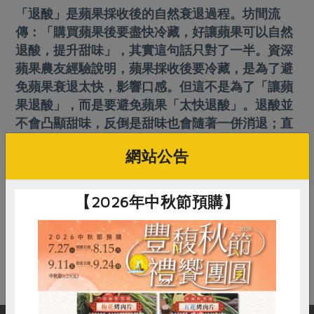
畜產肉類
水產
廚房瑜伽
「退酸」是蘋果採收後的自然衰退過程。坊間流
合作25-經典快閃最後一週
水畜加工品
料理方式
傳：「購買蘋果後要盡快冷藏，好讓蘋果可以自然
產品檢驗
合作25-精選產品第四彈
關注議題
退酸，提升甜味」，其實這句話只對了一半。資深
烘焙．點心
自主把關
蘋果農友經驗說明，蘋果採收後要冷藏，是為了避
合作25-精選產品第三彈
調理食材・點心
減硝酸鹽
惜食
醬料
免蘋果衰退太快，影響口感。但這不是為了「讓蘋
檢驗報告
更多當季產品
調味醬料/南北貨
烘焙
非基改運動
支持本土農糧
果退酸」，而是要避免蘋果「太快退酸」。退酸並
湯品．鍋物
硝酸鹽檢驗
休閒零嘴
沖泡飲品
不會凸顯甜味，反倒是甜味也會隨著一併消退；直
廢核運動
能源議題
漬物
到口感變鬆時（大約採收下來一週之後），整顆蘋
議題活動
保健食品
減添加物
減塑減廢
網站公告
涼拌沙拉
果就變得不酸不甜、平淡無奇了。
社員權益
主婦聯盟X樂齡網特約優惠案
公益金
食農教育
飲品
居家好物
合作社法規
30%rPET紅烏龍茶
更多議題
返回列表
【2026年中秋節預購】
美妝保養
個人清潔
社務專區
2024農業發展計畫年度報告
主題食譜
生活者e週報
在常見問題找不到答案？別擔心，您可以到
家庭清潔
織品
聯絡我們
線上
選舉專區
更多議題活動
異國料理
送出您的疑問，我們會盡快在3個工作天內回覆您！
日用品
圖書禮品
綠主張月刊
年菜食譜
防災用品
最新消息
把最好的台灣味帶回家！
典藏閱覽室
養身食補