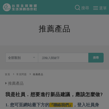
搜尋
選單
產品分類
推薦產品
當季蔬果
食譜料理
一籃菜
當令水果
食材
特別企畫
芽苗類
蕈菇類
米食
預購活動
綠主張
辛香料類
搜尋
麵食
把最好的台灣味帶回家！
觀點文章
關於合作社
肉食
奶蛋豆・五穀
防災用品預購圓滿結束
首頁
常見問題
推薦產品
主婦食堂
一籃菜真心話
海鮮
蛋
乳製品
認識合作社
重要公告
2026年端午節預購圓滿結束
推薦產品
社內大小事
合作聯合國
常備菜
豆製品
米麵雜糧
關於我們
更多預購活動
產品故事
生活提案
我是社員．想要進行新品建議，應該怎麼做?
蔬食
合作社組織
肉品・水產
樂齡生活
親子食育
蛋料理
1. 您可至網站最下方的
，登入社員身
『聯絡我們』
當季產品
員工與求才