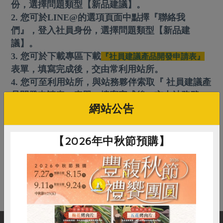
畜產肉類
水產
份，選擇問題類型【新品建議】。
廚房瑜伽
合作25-經典快閃最後一週
2. 您可於LINE@的選項頁面中點擇『聯絡我
水畜加工品
料理方式
產品檢驗
們』，登入社員身份，選擇問題類型【新品建
合作25-精選產品第四彈
關注議題
烘焙．點心
議】
。
自主把關
合作25-精選產品第三彈
調理食材・點心
減硝酸鹽
惜食
3. 您可於下載專區下載
『社員建議產品開發申請表』
醬料
檢驗報告
更多當季產品
調味醬料/南北貨
烘焙
表單，填寫完成後，交由常利用站所。
非基改運動
支持本土農糧
湯品．鍋物
4. 您可至利用站所，與站務夥伴索取『 社員建議產
硝酸鹽檢驗
休閒零嘴
沖泡飲品
廢核運動
能源議題
漬物
品開發申請表』表單，填寫完成後，交由站務夥
議題活動
保健食品
減添加物
減塑減廢
網站公告
伴。
涼拌沙拉
社員權益
主婦聯盟X樂齡網特約優惠案
公益金
食農教育
飲品
居家好物
合作社法規
返回列表
30%rPET紅烏龍茶
【2026年中秋節預購】
更多議題
美妝保養
個人清潔
社務專區
2024農業發展計畫年度報告
主題食譜
在常見問題找不到答案？別擔心，您可以到
聯絡我們
線上
生活者e週報
家庭清潔
織品
選舉專區
更多議題活動
送出您的疑問，我們會盡快在3個工作天內回覆您！
異國料理
日用品
圖書禮品
綠主張月刊
年菜食譜
防災用品
最新消息
把最好的台灣味帶回家！
典藏閱覽室
養身食補