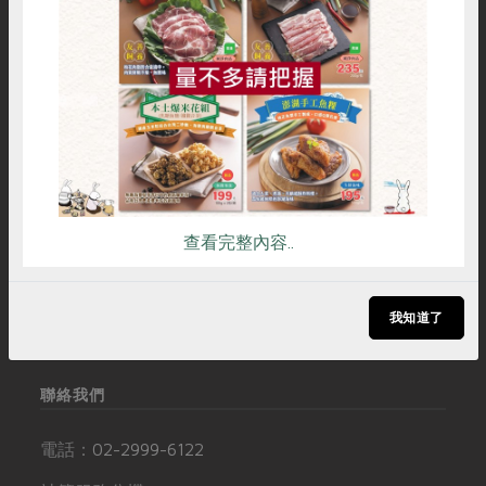
媒體報導
最新產品
惜食
RPET
食譜
減硝酸鹽
節慶大餐
下載專區
購物說明
服務據點
加入合作社
雞蛋
食安
共同購買
優惠專區
高麗菜海鮮煎餅
地區活動
素食專區
社務會議
地區活動
社服資訊
追蹤我們
樂齡友善
活動報下載
常見問題
訂閱電子報
查看完整內容..
聯絡我們
追蹤Facebook專頁
下載專區
加入LINE好友
友善連結
訂閱YouTube頻道
我知道了
聯絡我們
電話：
02-2999-6122