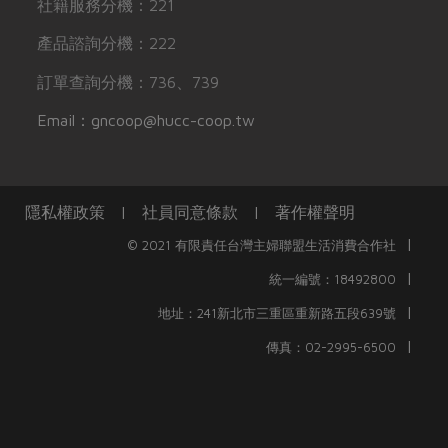
社籍服務分機：221
產品諮詢分機：222
訂單查詢分機：736、739
Email：gncoop@hucc-coop.tw
隱私權政策
|
社員同意條款
|
著作權聲明
|
© 2021 有限責任台灣主婦聯盟生活消費合作社
|
統一編號：18492800
|
地址：241新北市三重區重新路五段639號
|
傳真：02-2995-6500