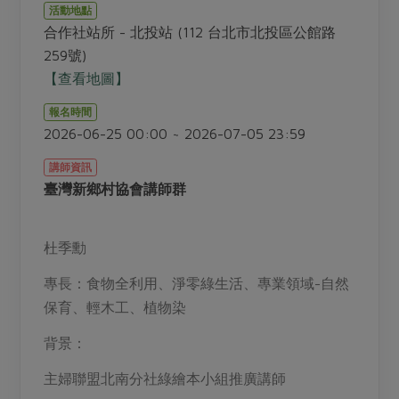
畜產肉類
水產
廚房瑜伽
活動地點
傳到心坎裡，誠心又澎派
合作社站所 - 北投站 (112 台北市北投區公館路
水畜加工品
料理方式
產品檢驗
合作25-經典快閃最後一週
259號)
關注議題
烘焙．點心
【查看地圖】
自主把關
合作25-精選產品第四彈
調理食材・點心
減硝酸鹽
惜食
醬料
報名時間
檢驗報告
更多當季產品
調味醬料/南北貨
烘焙
非基改運動
支持本土農糧
2026-06-25 00:00 ~ 2026-07-05 23:59
湯品．鍋物
硝酸鹽檢驗
休閒零嘴
沖泡飲品
廢核運動
能源議題
漬物
講師資訊
議題活動
保健食品
臺灣新鄉村協會講師群
減添加物
減塑減廢
涼拌沙拉
社員權益
主婦聯盟X樂齡網特約優惠案
公益金
食農教育
飲品
居家好物
合作社法規
30%rPET紅烏龍茶
杜季勳
更多議題
美妝保養
個人清潔
社務專區
2024農業發展計畫年度報告
專長：食物全利用、淨零綠生活、專業領域-自然
主題食譜
生活者e週報
家庭清潔
織品
保育、輕木工、植物染
選舉專區
更多議題活動
異國料理
日用品
圖書禮品
背景：
綠主張月刊
年菜食譜
防災用品
最新消息
傳到心坎裡，誠心又澎派
主婦聯盟北南分社綠繪本小組推廣講師
典藏閱覽室
養身食補