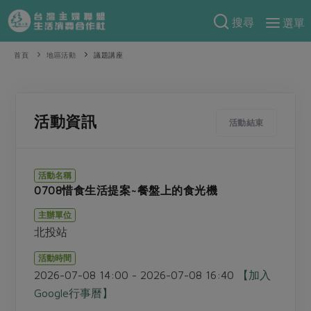
搜尋
選單
產品分類
首頁
地區活動
議題講座
當季蔬果
食譜料理
一籃菜
當令水果
食材
特別企畫
活動資訊
活動結束
芽苗類
蕈菇類
米食
預購活動
綠主張
辛香料類
麵食
活動名稱
把最好的台灣味帶回家！
0708惜食生活提案~餐盤上的食光機
觀點文章
關於合作社
肉食
奶蛋豆・五穀
防災用品預購圓滿結束
主辦單位
主婦食堂
一籃菜真心話
海鮮
蛋
乳製品
認識合作社
重要公告
2026年端午節預購圓滿結束
北投站
社內大小事
合作聯合國
常備菜
豆製品
米麵雜糧
關於我們
更多預購活動
活動時間
產品故事
生活提案
蔬食
2026-07-08 14:00 - 2026-07-08 16:40
【加入
合作社組織
肉品・水產
樂齡生活
親子食育
Google行事曆】
蛋料理
當季產品
員工與求才