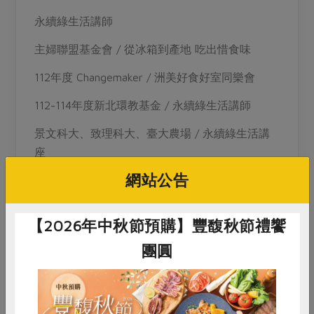
永續綠生活講師
主婦聯盟基金會 / 從冰箱到產地 吃出惜食味
112年度 Changemaker / 洲美好食好室同樂會
112-114年度新北環教基金 / 永續綠生活講師
景文科大、致理科大、臺大農場 / 永續綠生活講
座
網站公告
大安社大 / 剩食大翻身
都市農藝講師
【2026年中秋節預購】豐馥秋節禮饗
銀髮服務創新活力中心 / 都市綠生活講師
團圓
萬祥里、景福里、隆和里 / 農藝講師
松山、淡水社大/專案講師