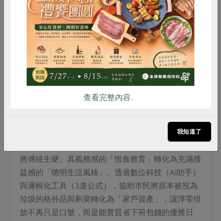
惜食
RPET
食譜
減硝酸鹽
雞蛋
食安
共同購買
聯絡窗口
主辦單位
(02)2891-2012
查看完整內容..
活動介紹
我知道了
將傳統生硬、具義務感的「惜食教育」轉化為充滿獲
益感的「聰明生活風格」。透過數位科技（AI助手）
與邏輯化工具（3道公式），協助市民將原本被視為
垃圾的格外品與剩菜轉化為「家戶資產」，讓淨零排
放不再只是口號，而是能實質省下荷包錢的優雅日