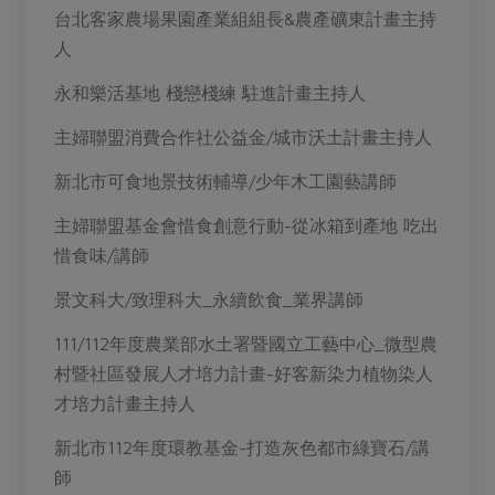
媒體報導
台北客家農場果園產業組組長&農產礦東計畫主持
最新產品
節慶大餐
下載專區
人
優惠專區
永和樂活基地 棧戀棧練 駐進計畫主持人
高麗菜海鮮煎餅
地區活動
素食專區
主婦聯盟消費合作社公益金/城市沃土計畫主持人
社務會議
地區活動
新北市可食地景技術輔導/少年木工園藝講師
樂齡友善
活動報下載
主婦聯盟基金會惜食創意行動-從冰箱到產地 吃出
惜食味/講師
景文科大/致理科大_永續飲食_業界講師
111/112年度農業部水土署暨國立工藝中心_微型農
村暨社區發展人才培力計畫-好客新染力植物染人
才培力計畫主持人
新北市112年度環教基金-打造灰色都市綠寶石/講
師