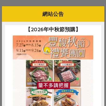
媒體報導
最新產品
節慶大餐
下載專區
相關活動
網站公告
優惠專區
高麗菜海鮮煎餅
地區活動
素食專區
【2026年中秋節預購】
社務會議
社務會議
地區活動
樂齡友善
活動報下載
三葉十一月區會
2026-11-05
時間
10:00-12:00
惜食
RPET
食譜
減硝酸鹽
線上
地點
雞蛋
食安
共同購買
即將開始