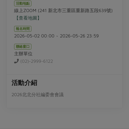
畜產肉類
水產
廚房瑜伽
活動地點
合作25-經典快閃最後一週
線上ZOOM (241 新北市三重區重新路五段639號)
水畜加工品
料理方式
產品檢驗
合作25-精選產品第四彈
【查看地圖】
關注議題
烘焙．點心
自主把關
合作25-精選產品第三彈
調理食材・點心
報名時間
減硝酸鹽
惜食
醬料
2026-05-02 00:00 ~ 2026-05-26 23:59
檢驗報告
更多當季產品
調味醬料/南北貨
烘焙
非基改運動
支持本土農糧
湯品．鍋物
聯絡窗口
硝酸鹽檢驗
休閒零嘴
沖泡飲品
廢核運動
能源議題
主辦單位
漬物
議題活動
保健食品
(02)-2999-6122
減添加物
減塑減廢
涼拌沙拉
社員權益
主婦聯盟X樂齡網特約優惠案
公益金
食農教育
飲品
居家好物
合作社法規
30%rPET紅烏龍茶
活動介紹
更多議題
美妝保養
個人清潔
社務專區
2024農業發展計畫年度報告
2026北北分社編委會會議
主題食譜
生活者e週報
家庭清潔
織品
選舉專區
更多議題活動
異國料理
日用品
圖書禮品
綠主張月刊
年菜食譜
防災用品
最新消息
把最好的台灣味帶回家！
典藏閱覽室
養身食補