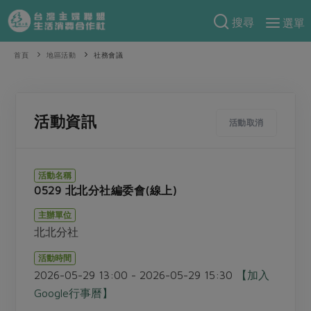
搜尋
選單
產品分類
首頁
地區活動
社務會議
當季蔬果
食譜料理
一籃菜
當令水果
食材
特別企畫
活動資訊
活動取消
芽苗類
蕈菇類
米食
預購活動
綠主張
辛香料類
麵食
活動名稱
把最好的台灣味帶回家！
0529 北北分社編委會(線上)
觀點文章
關於合作社
肉食
奶蛋豆・五穀
防災用品預購圓滿結束
主辦單位
主婦食堂
一籃菜真心話
海鮮
蛋
乳製品
認識合作社
重要公告
2026年端午節預購圓滿結束
北北分社
社內大小事
合作聯合國
常備菜
豆製品
米麵雜糧
關於我們
更多預購活動
活動時間
產品故事
生活提案
蔬食
2026-05-29 13:00 - 2026-05-29 15:30
【加入
合作社組織
肉品・水產
樂齡生活
親子食育
Google行事曆】
蛋料理
當季產品
員工與求才