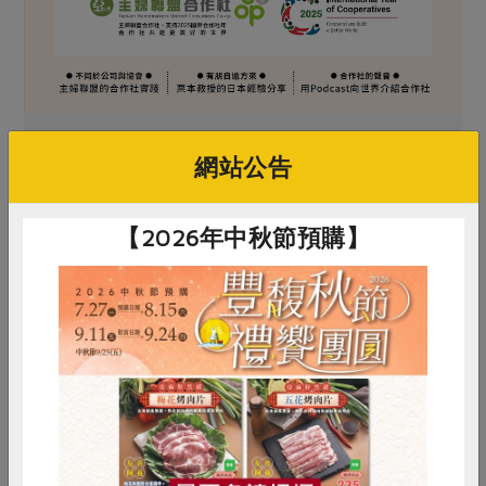
網站公告
【2026年中秋節預購】
原文刊登於 2025年01月247期
2025第二個國際合作社年 讓合作社成為永
續、 具影響力的企業組織
惜食
RPET
食譜
減硝酸鹽
# 柳橙
# 冰糖
# 水果
# 檸檬
雞蛋
食安
共同購買