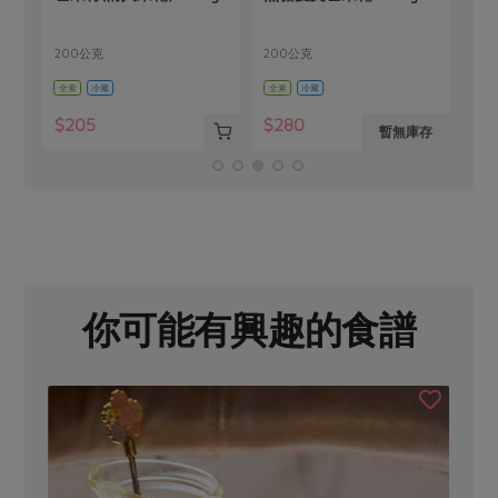
聚)
200公克
200公克
35
全素
冷藏
全素
冷藏
五辛
$205
$280
$1
存
暫無庫存
你可能有興趣的食譜