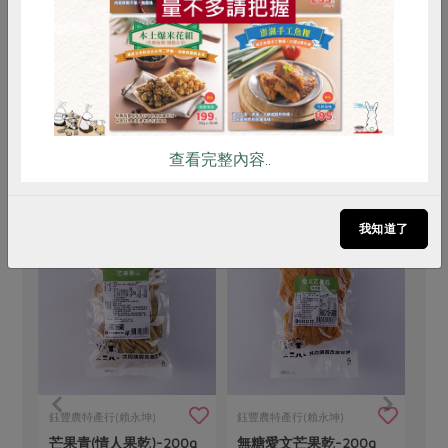
# 大麥
# 肉桂
# 果乾
買回食材自己做
查看完整內容..
我知道了
鈺豐農特產行(賴永坤)
鈺豐農特產行(賴永坤)
馥
芒果青(情人果乾)-200g
無糖愛文芒果乾-200g
公