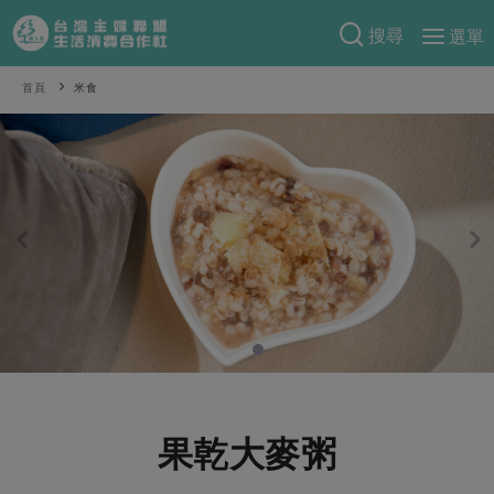
搜尋
選單
產品分類
首頁
米食
當季蔬果
食譜料理
一籃菜
當令水果
食材
特別企畫
芽苗類
蕈菇類
米食
預購活動
綠主張
辛香料類
麵食
把最好的台灣味帶回家！
觀點文章
關於合作社
肉食
奶蛋豆・五穀
防災用品預購圓滿結束
主婦食堂
一籃菜真心話
海鮮
蛋
乳製品
認識合作社
重要公告
2026年端午節預購圓滿結束
社內大小事
合作聯合國
常備菜
豆製品
米麵雜糧
關於我們
更多預購活動
產品故事
生活提案
蔬食
合作社組織
果乾大麥粥
肉品・水產
樂齡生活
親子食育
蛋料理
當季產品
員工與求才