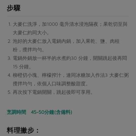
媒體報導
最新產品
步驟
節慶大餐
下載專區
優惠專區
大麥仁洗淨，加1000 毫升清水浸泡隔夜；果乾切至與
高麗菜海鮮煎餅
大麥仁約同大小。
地區活動
素食專區
泡好的大麥仁放入電鍋內鍋，加入果乾、鹽、肉桂
社務會議
地區活動
粉，攪拌均勻。
樂齡友善
活動報下載
電鍋外鍋放一杯半的水煮約30 分鐘，開關跳起後再悶
15 分鐘。
柳橙切小塊、檸檬搾汁，連同冰糖加入作法3 大麥仁粥
攪拌均勻，依個人口味調整酸甜度。
再次按下電鍋開關，跳起後即可享用。
烹調時間 45-50分鐘(含備料)
料理撇步：