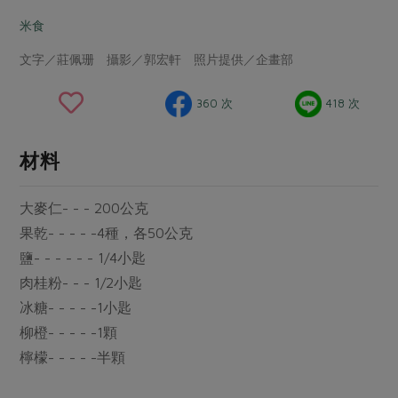
畜產肉類
水產
廚房瑜伽
傳到心坎裡，誠心又澎派
米食
水畜加工品
料理方式
產品檢驗
合作25-經典快閃最後一週
關注議題
文字／莊佩珊 攝影／郭宏軒 照片提供／企畫部
烘焙．點心
自主把關
合作25-精選產品第四彈
調理食材・點心
減硝酸鹽
惜食
醬料
360 次
418 次
檢驗報告
更多當季產品
調味醬料/南北貨
烘焙
非基改運動
支持本土農糧
湯品．鍋物
硝酸鹽檢驗
休閒零嘴
沖泡飲品
廢核運動
能源議題
材料
漬物
議題活動
保健食品
減添加物
減塑減廢
涼拌沙拉
大麥仁- - - 200公克
社員權益
主婦聯盟X樂齡網特約優惠案
公益金
食農教育
飲品
果乾- - - - -4種，各50公克
居家好物
合作社法規
30%rPET紅烏龍茶
更多議題
鹽- - - - - - 1/4小匙
美妝保養
個人清潔
社務專區
2024農業發展計畫年度報告
肉桂粉- - - 1/2小匙
主題食譜
生活者e週報
家庭清潔
織品
選舉專區
冰糖- - - - -1小匙
更多議題活動
異國料理
柳橙- - - - -1顆
日用品
圖書禮品
綠主張月刊
年菜食譜
檸檬- - - - -半顆
防災用品
最新消息
傳到心坎裡，誠心又澎派
典藏閱覽室
養身食補