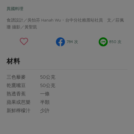
畜產肉類
水產
廚房瑜伽
合作25-經典快閃最後一週
異國料理
水畜加工品
料理方式
產品檢驗
合作25-精選產品第四彈
關注議題
食譜設計／吳怡芬 Hanah Wu・台中分社賴厝站社員 文／莊佩
烘焙．點心
珊 攝影／黃聖凱
自主把關
合作25-精選產品第三彈
調理食材・點心
減硝酸鹽
惜食
醬料
檢驗報告
更多當季產品
調味醬料/南北貨
烘焙
非基改運動
支持本土農糧
784 次
850 次
湯品．鍋物
硝酸鹽檢驗
休閒零嘴
沖泡飲品
廢核運動
能源議題
漬物
材料
議題活動
保健食品
減添加物
減塑減廢
涼拌沙拉
社員權益
主婦聯盟X樂齡網特約優惠案
公益金
食農教育
三色藜麥 50公克
飲品
居家好物
合作社法規
30%rPET紅烏龍茶
更多議題
乾鷹嘴豆 50公克
美妝保養
個人清潔
社務專區
2024農業發展計畫年度報告
熟透香蕉 一條
主題食譜
生活者e週報
家庭清潔
織品
蘋果或芭樂 半顆
選舉專區
更多議題活動
異國料理
新鮮檸檬汁 少許
日用品
圖書禮品
綠主張月刊
年菜食譜
防災用品
最新消息
把最好的台灣味帶回家！
典藏閱覽室
養身食補