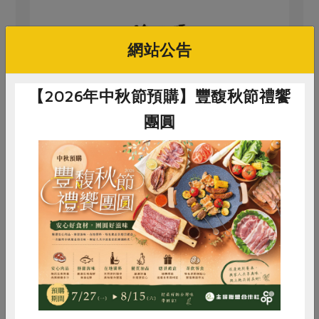
網站公告
原文刊登於 2022年05月217期
來去他家包粽子
【2026年中秋節預購】豐馥秋節禮饗
團圓
# 公平貿易
# 鷹嘴豆
# 咖哩
惜食
RPET
食譜
減硝酸鹽
雞蛋
食安
共同購買
買回食材自己做