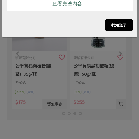
查看完整內容..
我知道了
馥聚有限公司
馥聚有限公司
公平貿易肉桂粉(馥
公平貿易黑胡椒粒(馥
聚)-35g/瓶
聚)-50g/瓶
35公克
50公克
五辛素
常溫
全素
常溫
$175
$255
存
暫無庫存