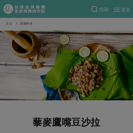
搜尋
選單
產品分類
首頁
異國料理
當季蔬果
食譜料理
一籃菜
當令水果
食材
特別企畫
芽苗類
蕈菇類
米食
預購活動
綠主張
辛香料類
麵食
把最好的台灣味帶回家！
觀點文章
關於合作社
肉食
奶蛋豆・五穀
防災用品預購圓滿結束
主婦食堂
一籃菜真心話
海鮮
蛋
乳製品
認識合作社
重要公告
2026年端午節預購圓滿結束
社內大小事
合作聯合國
常備菜
豆製品
米麵雜糧
關於我們
更多預購活動
產品故事
生活提案
蔬食
合作社組織
藜麥鷹嘴豆沙拉
肉品・水產
樂齡生活
親子食育
蛋料理
當季產品
員工與求才