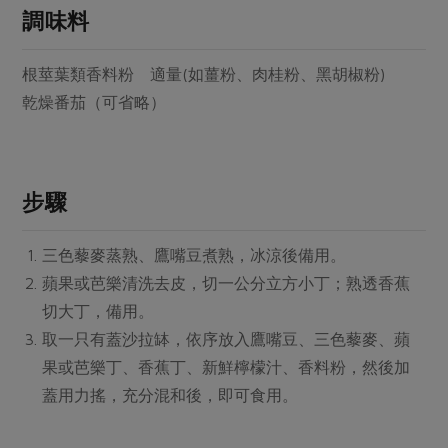
媒體報導
調味料
最新產品
節慶大餐
下載專區
優惠專區
根莖葉類香料粉 適量(如薑粉、肉桂粉、黑胡椒粉)
高麗菜海鮮煎餅
乾燥番茄（可省略）
地區活動
素食專區
社務會議
地區活動
樂齡友善
活動報下載
步驟
三色藜麥蒸熟、鷹嘴豆煮熟，冰涼後備用。
蘋果或芭樂清洗去皮，切一公分立方小丁；熟透香蕉
切大丁，備用。
取一只有蓋沙拉缽，依序放入鷹嘴豆、三色藜麥、蘋
果或芭樂丁、香蕉丁、新鮮檸檬汁、香料粉，然後加
蓋用力搖，充分混和後，即可食用。