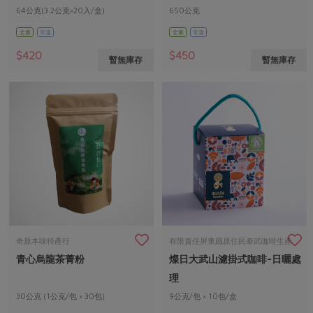
64公克(3.2公克×20入/盒)
650公克
全素
常溫
全素
常溫
$420
$450
暫無庫存
暫無庫存
奇原本味特產行
有限責任屏東縣原住民泰武咖啡生產
青心烏龍茶菁粉
燦日大武山濾掛式咖啡-日曬處
合作社顏明貴
理
30公克 (1公克/包 × 30包)
9公克/包 × 10包/盒