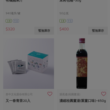
有機蘋果汁
茉莉包種-50g
媒體報導
最新產品
節慶大餐
下載專區
940毫升/罐
50公克
優惠專區
全素
常溫
全素
常溫
高麗菜海鮮煎餅
地區活動
素食專區
$320
$400
暫無庫存
暫無庫存
社務會議
地區活動
樂齡友善
活動報下載
茶中文化股份有限公司
溪底遙(桂圓薑湯)
又一春青茶20入
濃縮桂圓薑湯(重薑口味)-650g