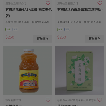
畜產肉類
水產
廚房瑜伽
清淨生活有限公司
清淨生活有限公司
合作25-經典快閃最後一週
有機烏龍茶GABA拿鐵(獨立糖包
有機鮮活綠茶拿鐵(獨立糖包版)
水畜加工品
料理方式
產品檢驗
合作25-精選產品第四彈
關注議題
版)
烘焙．點心
自主把關
茶拿鐵包13公克×6包、糖包9公克×6包
茶拿鐵包13公克×6包、糖包9公克×6包
合作25-精選產品第三彈
調理食材・點心
減硝酸鹽
惜食
醬料
奶素
常溫
奶素
常溫
檢驗報告
更多當季產品
調味醬料/南北貨
烘焙
非基改運動
支持本土農糧
湯品．鍋物
$250
$250
暫無庫存
暫無庫存
硝酸鹽檢驗
休閒零嘴
沖泡飲品
廢核運動
能源議題
漬物
議題活動
保健食品
減添加物
減塑減廢
涼拌沙拉
社員權益
主婦聯盟X樂齡網特約優惠案
公益金
食農教育
飲品
居家好物
合作社法規
30%rPET紅烏龍茶
更多議題
美妝保養
個人清潔
社務專區
2024農業發展計畫年度報告
主題食譜
生活者e週報
家庭清潔
織品
選舉專區
更多議題活動
異國料理
日用品
圖書禮品
綠主張月刊
年菜食譜
防災用品
最新消息
把最好的台灣味帶回家！
馥聚有限公司
彰化縣花壇鄉農會茉莉花壇夢想館
典藏閱覽室
養身食補