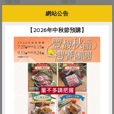
全素
常溫
全素
常溫
$460
$500
暫無庫存
暫無庫存
網站公告
【2026年中秋節預購】
惜食
RPET
食譜
減硝酸鹽
有限責任屏東縣原住民泰武咖啡生產
有限責任屏東縣原住民泰武咖啡生產
燦日大武山咖啡-日曬處理
燦日大武山咖啡-蜜處理
合作社顏明貴
合作社顏明貴
雞蛋
食安
共同購買
112公克
112 公克
全素
常溫
全素
常溫