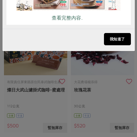
$500
$500
暫無庫存
暫無庫存
查看完整內容..
我知道了
有限責任屏東縣原住民泰武咖啡生產
大花農場楊添得
燦日大武山濾掛式咖啡-蜜處理
玫瑰花茶
合作社顏明貴
112公克
30公克
全素
常溫
全素
常溫
$500
$520
暫無庫存
暫無庫存