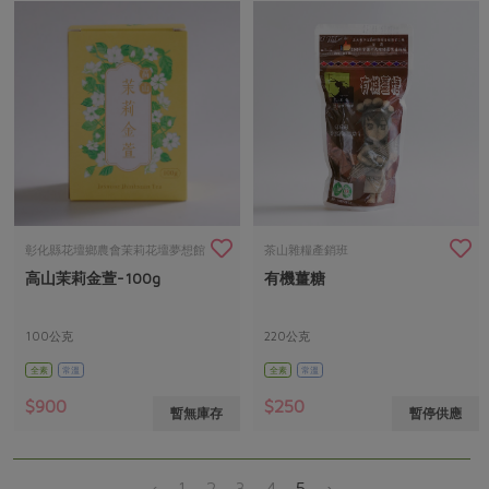
彰化縣花壇鄉農會茉莉花壇夢想館
茶山雜糧產銷班
高山茉莉金萱-100g
有機薑糖
100公克
220公克
全素
常溫
全素
常溫
$900
$250
暫無庫存
暫停供應
‹
1
2
3
4
5
›