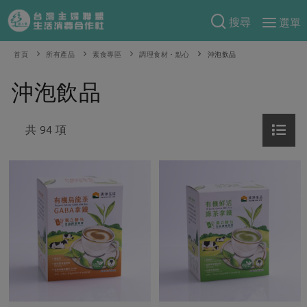
搜尋
選單
產品分類
首頁
所有產品
素食專區
調理食材・點心
沖泡飲品
當季蔬果
食譜料理
沖泡飲品
一籃菜
當令水果
食材
特別企畫
芽苗類
共 94 項
蕈菇類
米食
預購活動
綠主張
辛香料類
麵食
把最好的台灣味帶回家！
觀點文章
關於合作社
肉食
奶蛋豆・五穀
防災用品預購圓滿結束
主婦食堂
一籃菜真心話
海鮮
蛋
乳製品
認識合作社
重要公告
2026年端午節預購圓滿結束
社內大小事
合作聯合國
常備菜
豆製品
米麵雜糧
關於我們
更多預購活動
產品故事
生活提案
蔬食
合作社組織
肉品・水產
樂齡生活
親子食育
蛋料理
當季產品
員工與求才