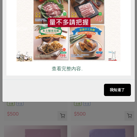
惜食
RPET
食譜
減硝酸鹽
雞蛋
食安
共同購買
查看完整內容..
台灣農林股份有限公司日月老茶廠
洪紹勛(阿里山茶)
尚品紅玉紅茶
阿里山金萱茶(冬茶)-150g
我知道了
75公克
150公克
全素
常溫
全素
常溫
$500
$500