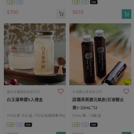
全素
常溫
全素
常溫
預購
$700
$670
萬生生機股份有限公司
百達醫企業有限公司
白玉蓮華露6入禮盒
諾麗果黑棗元氣飲(百達醫企
業)-20mL*12
150公克* 6入/盒, 150公克(固形量78公
20mL/瓶，12瓶/盒
克)/入
全素
常溫
預購
全素
常溫
預購