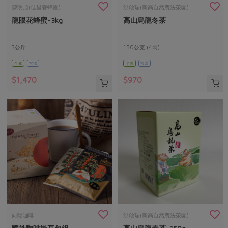
畜產肉類
水產
廚房瑜伽
陳明旭(佳昌養蜂園)
洪啟瑞(新高自然農法茶園)
合作25-經典快閃最後一週
龍眼花蜂蜜-3kg
高山烏龍冬茶
水畜加工品
料理方式
產品檢驗
合作25-精選產品第四彈
關注議題
烘焙．點心
自主把關
3公斤
150公克 (4兩)
合作25-精選產品第三彈
調理食材・點心
減硝酸鹽
惜食
醬料
全素
常溫
全素
常溫
檢驗報告
更多當季產品
調味醬料/南北貨
烘焙
非基改運動
支持本土農糧
湯品．鍋物
$1,470
$970
硝酸鹽檢驗
休閒零嘴
沖泡飲品
廢核運動
能源議題
漬物
議題活動
保健食品
減添加物
減塑減廢
涼拌沙拉
社員權益
主婦聯盟X樂齡網特約優惠案
公益金
食農教育
飲品
居家好物
合作社法規
30%rPET紅烏龍茶
更多議題
美妝保養
個人清潔
社務專區
2024農業發展計畫年度報告
主題食譜
生活者e週報
家庭清潔
織品
選舉專區
更多議題活動
異國料理
日用品
圖書禮品
綠主張月刊
年菜食譜
防災用品
最新消息
把最好的台灣味帶回家！
向陽咖啡
洪啟瑞(新高自然農法茶園)
典藏閱覽室
養身食補