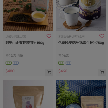
洪紹勛(阿里山茶)
禾園生物科技有限公司
阿里山金萱茶(春茶)-150g
估奈晚安奶粉(禾園生技)-750g
150公克 (4兩)
750公克
全素
常溫
奶素
常溫
$480
$460