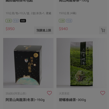
國姓咖啡掛耳包組
高山烏龍春茶-150g
媒體報導
最新產品
節慶大餐
下載專區
10公克/包×10入/盒, 2盒(水洗×1, 蜜處
150公克 (4兩)
優惠專區
理×1)/組
全素
常溫
預購
全素
常溫
高麗菜海鮮煎餅
地區活動
素食專區
$950
$940
預購達上限
社務會議
地區活動
樂齡友善
活動報下載
洪紹勛(阿里山茶)
大眾茶莊
阿里山烏龍茶(冬茶)-150g
碧螺春綠茶-300g