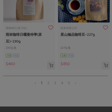
雨林商行(吳子鈺)
經東有限公司
雨林咖啡日曬曼特寧(原
星山極品咖啡豆-227g
豆)-230g
230公克
227公克
全素
常溫
全素
常溫
$460
$450
‹
1
2
3
4
5
›