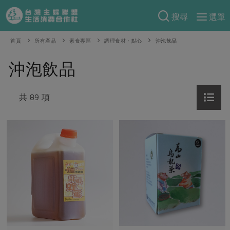
搜尋
選單
產品分類
首頁
所有產品
素食專區
調理食材・點心
沖泡飲品
當季蔬果
食譜料理
沖泡飲品
一籃菜
當令水果
食材
特別企畫
芽苗類
共 89 項
蕈菇類
米食
預購活動
綠主張
辛香料類
麵食
把最好的台灣味帶回家！
觀點文章
關於合作社
肉食
奶蛋豆・五穀
防災用品預購圓滿結束
主婦食堂
一籃菜真心話
海鮮
蛋
乳製品
認識合作社
重要公告
2026年端午節預購圓滿結束
社內大小事
合作聯合國
常備菜
豆製品
米麵雜糧
關於我們
更多預購活動
產品故事
生活提案
蔬食
合作社組織
肉品・水產
樂齡生活
親子食育
蛋料理
當季產品
員工與求才