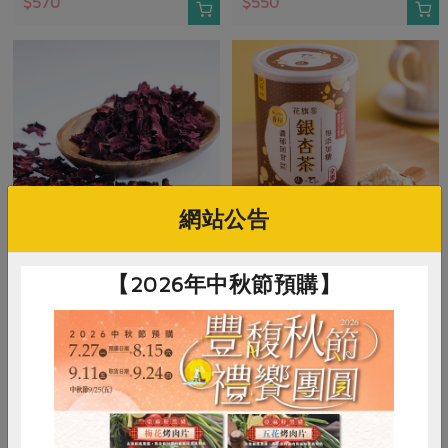
$570
$550
網站公告
大花農場楊添得
集昌股份有限公司
【2026年中秋節預購】
玫瑰花茶
花旗參銀杏茶
30公克
250公克
全素
常溫
全素
常溫
$520
$500