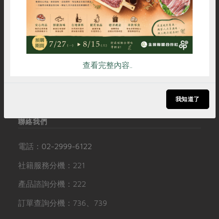
媒體報導
雞蛋
食安
共同購買
最新產品
節慶大餐
社服資訊
追蹤我們
下載專區
優惠專區
常見問題
訂閱電子報
高麗菜海鮮煎餅
地區活動
聯絡我們
追蹤Facebook專頁
素食專區
查看完整內容..
社務會議
地區活動
下載專區
加入LINE好友
樂齡友善
友善連結
訂閱YouTube頻道
活動報下載
我知道了
聯絡我們
電話：
02-2999-6122
社籍服務分機：221
產品諮詢分機：222
訂單查詢分機：736、739