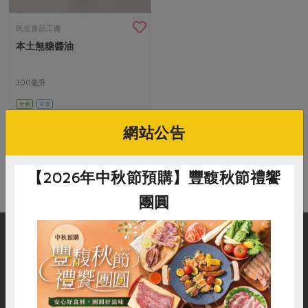
畜產肉類
水產
廚房瑜伽
合作25-經典快閃最後一週
水畜加工品
料理方式
民生食品工廠
產品檢驗
合作25-精選產品第四彈
關注議題
本土無糖醬油
烘焙．點心
自主把關
合作25-精選產品第三彈
調理食材・點心
減硝酸鹽
惜食
醬料
300毫升
檢驗報告
更多當季產品
調味醬料/南北貨
烘焙
非基改運動
支持本土農糧
湯品．鍋物
全素
常溫
硝酸鹽檢驗
休閒零嘴
沖泡飲品
廢核運動
能源議題
$340
漬物
網站公告
議題活動
保健食品
減添加物
減塑減廢
涼拌沙拉
社員權益
主婦聯盟X樂齡網特約優惠案
公益金
食農教育
【2026年中秋節預購】豐馥秋節禮饗
飲品
居家好物
合作社法規
30%rPET紅烏龍茶
更多議題
團圓
美妝保養
個人清潔
社務專區
2024農業發展計畫年度報告
主題食譜
生活者e週報
家庭清潔
織品
選舉專區
更多議題活動
異國料理
日用品
圖書禮品
購物說明
服務據點
加入合作社
綠主張月刊
年菜食譜
防災用品
最新消息
惜食
RPET
食譜
減硝酸鹽
把最好的台灣味帶回家！
典藏閱覽室
養身食補