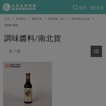
搜尋
選單
產品分類
首頁
所有產品
樂齡友善
調理食材・點心
調味醬料/南北貨
調味料/醬料
當季蔬果
食譜料理
調味醬料/南北貨
一籃菜
當令水果
食材
特別企畫
芽苗類
蕈菇類
米食
共 1 項
預購活動
綠主張
辛香料類
麵食
把最好的台灣味帶回家！
觀點文章
關於合作社
肉食
奶蛋豆・五穀
防災用品預購圓滿結束
主婦食堂
一籃菜真心話
海鮮
蛋
乳製品
認識合作社
重要公告
2026年端午節預購圓滿結束
社內大小事
合作聯合國
常備菜
豆製品
米麵雜糧
關於我們
更多預購活動
產品故事
生活提案
蔬食
合作社組織
肉品・水產
樂齡生活
親子食育
蛋料理
當季產品
員工與求才