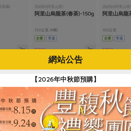
法茶園)
洪紹勛(阿里山茶)
洪紹勛(阿里山茶
阿里山烏龍茶(春茶)-150g
阿里山烏龍茶(
150公克 (4兩)
150公克
全素
常溫
全素
常溫
$700
$750
網站公告
【2026年中秋節預購】