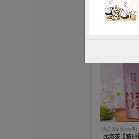
日紅小葉種紅茶
36公克(12入/袋)
全素
常溫
$185
集品生物科技有限
元氣茶【精神】