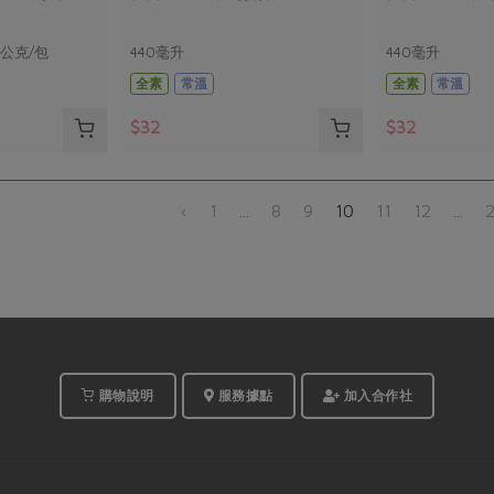
0公克/包
440毫升
440毫升
全素
常溫
全素
常溫
$32
$32
‹
1
...
8
9
10
11
12
...
購物說明
服務據點
加入合作社