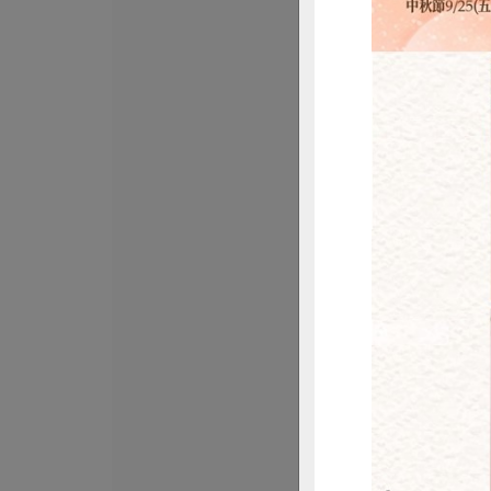
洪紹勛(阿里山茶)
阿里山金萱茶(冬
150公克
全素
常溫
$500
惜
洪紹勛(阿里山茶)