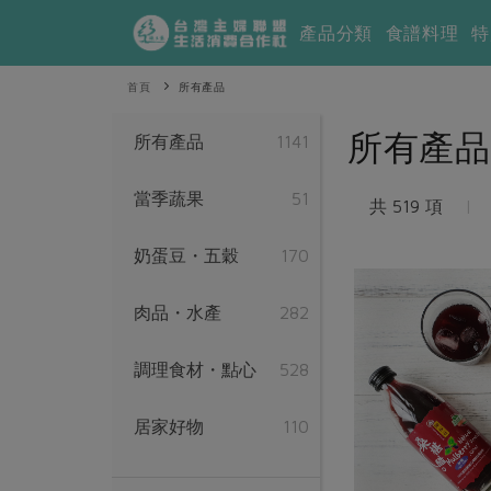
產品分類
食譜料理
特
首頁
所有產品
所有產品
所有產品
1141
當季蔬果
51
共 519 項
|
奶蛋豆・五穀
170
肉品・水產
282
調理食材・點心
528
居家好物
110