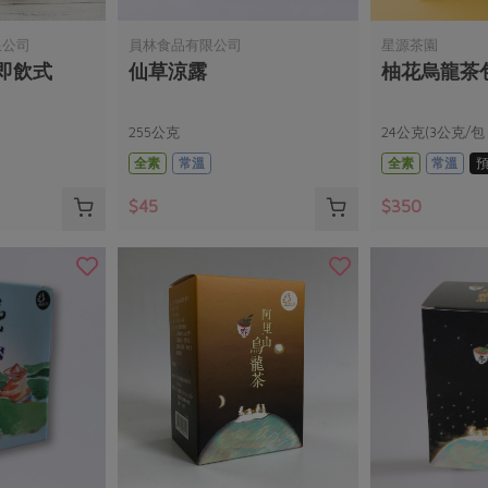
限公司
員林食品有限公司
星源茶園
-即飲式
仙草涼露
柚花烏龍茶
255公克
24公克(3公克/包 
全素
常溫
全素
常溫
$45
$350