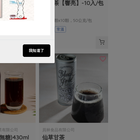
】-10入/包
養聲茶【響亮】-10入/包
，50公克/包
5公克/顆x10顆，50公克/包
全素
常溫
$400
我知道了
業有限公司
員林食品有限公司
糖)430ml
仙草甘茶