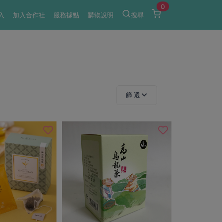
0
入
加入合作社
服務據點
購物說明
搜尋
篩 選