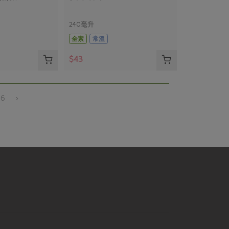
240毫升
全素
常溫
$43
26
›