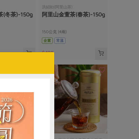
)
洪紹勛(阿里山茶)
冬茶)-150g
阿里山金萱茶(春茶)-150g
150公克 (4兩)
全素
常溫
$480