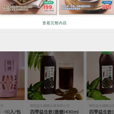
包-12入
養眠茶【舒眠】-7入/包
舒閱茶【晶亮
5公克/顆x7顆，35公克/包
5公克/顆x10顆
查看完整內容..
全素
常溫
全素
常溫
$480
$320
公司
華陀益生國際企業有限公司
華陀益生國際企
-10入/包
四季益生飲(微糖)430ml
四季益生飲(無