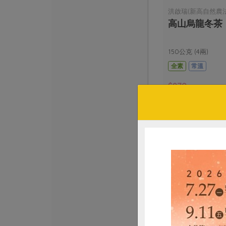
洪啟瑞(新高自然農
高山烏龍冬茶
150公克 (4兩)
全素
常溫
$970