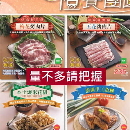
洪紹勛(阿里山茶)
東邦紅茶股份有
茶)-150g
日紅高山紅茶-150g
有機老茶樹
150公克
50公克
全素
常溫
預購
全素
常溫
$670
$300
食
RPET
食譜
減硝酸鹽
雞蛋
食安
共同
集品生物科技有限公司
集品生物科技有