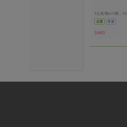
5公克/顆x10顆，5
全素
常溫
$480