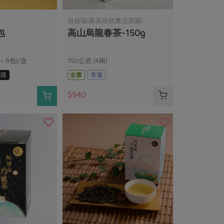
洪啟瑞(新高自然農法茶園)
包
高山烏龍春茶-150g
× 8包)/盒
150公克 (4兩)
預購
全素
常溫
$940