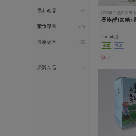
最新產品
35
陳稼莊自然農業有
桑椹醋(加糖)
素食專區
629
300ml/瓶
優惠專區
102
全素
常溫
$60
樂齡友善
17