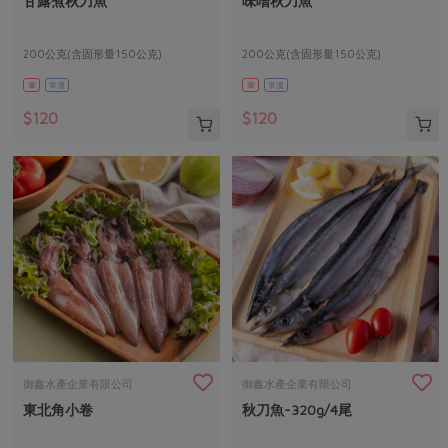
甘露煮秋刀魚
味噌秋刀魚
媒體報導
最新產品
節慶大餐
下載專區
200公克(含固形量150公克)
200公克(含固形量150公克)
優惠專區
葷
常溫
葷
常溫
高麗菜海鮮煎餅
地區活動
素食專區
$120
$120
社務會議
地區活動
樂齡友善
活動報下載
御鑫水產企業有限公司
御鑫水產企業有限公司
東北角小卷
秋刀魚-320g/4尾