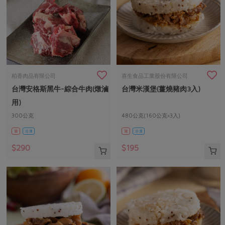
柏香肉品有限公司
喜生食品工業股份有限公司
台灣安格斯黑牛-綜合牛肉(燉滷
台灣米漢堡(薑燒豬肉3入)
用)
300公克
480公克(160公克×3入)
葷
冷凍
葷
冷凍
$290
$195