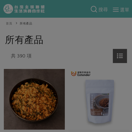
搜尋
選單
產品分類
首頁
所有產品
當季蔬果
食譜料理
所有產品
一籃菜
當令水果
食材
特別企畫
芽苗類
共 390 項
蕈菇類
米食
預購活動
綠主張
辛香料類
麵食
把最好的台灣味帶回家！
觀點文章
關於合作社
肉食
奶蛋豆・五穀
防災用品預購圓滿結束
主婦食堂
一籃菜真心話
海鮮
蛋
乳製品
認識合作社
重要公告
2026年端午節預購圓滿結束
社內大小事
合作聯合國
常備菜
豆製品
米麵雜糧
關於我們
更多預購活動
產品故事
生活提案
蔬食
合作社組織
肉品・水產
樂齡生活
親子食育
蛋料理
當季產品
員工與求才