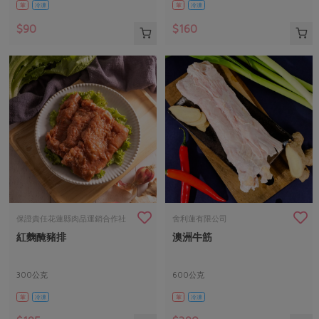
葷
冷凍
葷
冷凍
$90
$160
保證責任花蓮縣肉品運銷合作社
舍利蓮有限公司
紅麴醃豬排
澳洲牛筋
300公克
600公克
葷
冷凍
葷
冷凍