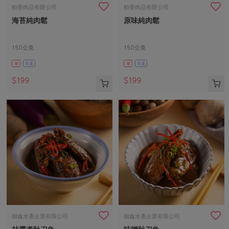
畜產肉類
水產
廚房瑜伽
柏香肉品有限公司
柏香肉品有限公司
合作25-經典快閃最後一週
海苔純肉鬆
原味純肉鬆
水畜加工品
料理方式
產品檢驗
合作25-精選產品第四彈
關注議題
烘焙．點心
自主把關
150公克
150公克
合作25-精選產品第三彈
調理食材・點心
減硝酸鹽
惜食
醬料
葷
常溫
葷
常溫
檢驗報告
更多當季產品
調味醬料/南北貨
烘焙
非基改運動
支持本土農糧
湯品．鍋物
$199
$199
硝酸鹽檢驗
休閒零嘴
沖泡飲品
廢核運動
能源議題
漬物
議題活動
保健食品
減添加物
減塑減廢
涼拌沙拉
社員權益
主婦聯盟X樂齡網特約優惠案
公益金
食農教育
飲品
居家好物
合作社法規
30%rPET紅烏龍茶
更多議題
美妝保養
個人清潔
社務專區
2024農業發展計畫年度報告
主題食譜
生活者e週報
家庭清潔
織品
選舉專區
更多議題活動
異國料理
日用品
圖書禮品
綠主張月刊
年菜食譜
防災用品
最新消息
把最好的台灣味帶回家！
御鑫水產企業有限公司
御鑫水產企業有限公司
典藏閱覽室
養身食補