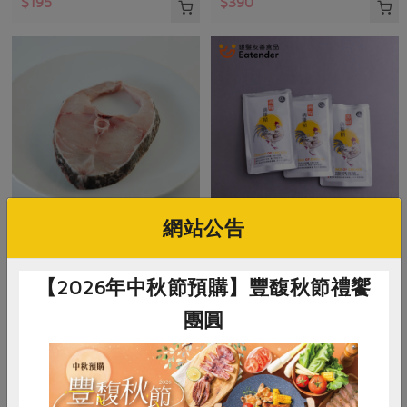
$195
$390
網站公告
御鑫水產企業有限公司
龍彧食品生技股份有限公司
石斑魚輪切-400g
善糧滴雞精(常溫)
【2026年中秋節預購】豐馥秋節禮饗
團圓
400公克
容量：60毫升
葷
冷凍
葷
常溫
$400
$155