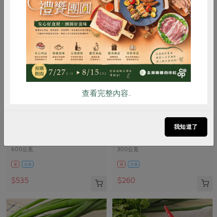
惜食
RPET
食譜
減硝酸鹽
雞蛋
食安
共同購買
查看完整內容..
舍利蓮有限公司
舍利蓮有限公司
優質牛條肉-600g
優質牛肉火鍋片-300g
我知道了
600公克
300公克
葷
冷凍
葷
冷凍
$535
$260