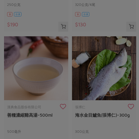
250公克
320公克/4尾
葷
冷凍
葷
冷凍
$190
$130
漢典食品股份有限公司
張博仁
善糧濃縮雞高湯-500ml
海水金目鱸魚(張博仁)-300g
500毫升
300公克