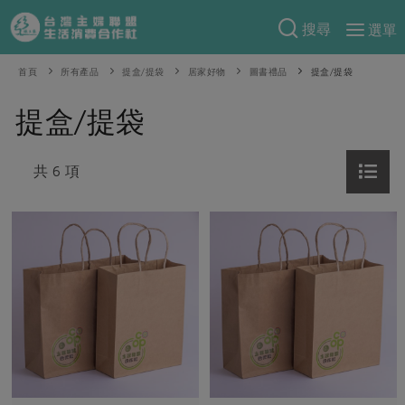
搜尋
選單
產品分類
首頁
所有產品
提盒/提袋
居家好物
圖書禮品
提盒/提袋
當季蔬果
食譜料理
提盒/提袋
一籃菜
當令水果
食材
特別企畫
芽苗類
共 6 項
蕈菇類
米食
預購活動
綠主張
辛香料類
麵食
把最好的台灣味帶回家！
觀點文章
關於合作社
肉食
奶蛋豆・五穀
防災用品預購圓滿結束
主婦食堂
一籃菜真心話
海鮮
蛋
乳製品
認識合作社
重要公告
2026年端午節預購圓滿結束
社內大小事
合作聯合國
常備菜
豆製品
米麵雜糧
關於我們
更多預購活動
產品故事
生活提案
蔬食
合作社組織
肉品・水產
樂齡生活
親子食育
蛋料理
當季產品
員工與求才