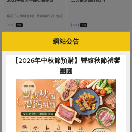
2023牛皮人字繩公版提盒
二入提盒(高33cm)
媒體報導
最新產品
節慶大餐
下載專區
扁形正方體紙盒1個, 雙邊編織深紅色提
優惠專區
繩
常溫
預購
常溫
預購
高麗菜海鮮煎餅
地區活動
素食專區
$35
$5
網站公告
社務會議
地區活動
樂齡友善
活動報下載
【2026年中秋節預購】豐馥秋節禮饗
團圓
惜食
RPET
食譜
減硝酸鹽
喬羽彩色印刷股份有限公司
美正紙器股份有限公司
雞蛋
食安
共同購買
本土全花生湯提盒
上下蓋共用盒-高9.8cm