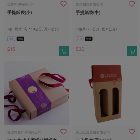
畜產肉類
水產
廚房瑜伽
袋袋相傳有限公司
袋袋相傳有限公司
合作25-經典快閃最後一週
手提紙袋(小)
手提紙袋(中)
水畜加工品
料理方式
產品檢驗
合作25-精選產品第四彈
關注議題
烘焙．點心
自主把關
1個 (尺寸: 高 27.8公分, 寬22公分)
1個(高27.8公分, 寬32公分)
合作25-精選產品第三彈
調理食材・點心
減硝酸鹽
惜食
醬料
常溫
預購
常溫
預購
檢驗報告
更多當季產品
調味醬料/南北貨
烘焙
非基改運動
支持本土農糧
湯品．鍋物
$15
$20
硝酸鹽檢驗
休閒零嘴
沖泡飲品
廢核運動
能源議題
漬物
議題活動
保健食品
減添加物
減塑減廢
涼拌沙拉
社員權益
主婦聯盟X樂齡網特約優惠案
公益金
食農教育
飲品
居家好物
合作社法規
30%rPET紅烏龍茶
更多議題
美妝保養
個人清潔
社務專區
2024農業發展計畫年度報告
主題食譜
生活者e週報
家庭清潔
織品
選舉專區
更多議題活動
異國料理
日用品
圖書禮品
綠主張月刊
年菜食譜
防災用品
最新消息
把最好的台灣味帶回家！
宜聖彩色印刷有限公司
美正紙器股份有限公司
典藏閱覽室
養身食補