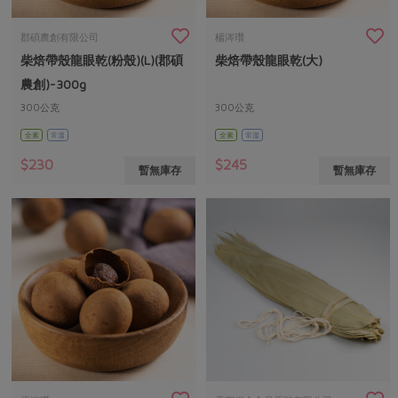
畜產肉類
水產
廚房瑜伽
合作25-經典快閃最後一週
水畜加工品
料理方式
郡碩農創有限公司
楊涔瓚
產品檢驗
合作25-精選產品第四彈
關注議題
柴焙帶殼龍眼乾(粉殼)(L)(郡碩
柴焙帶殼龍眼乾(大)
烘焙．點心
自主把關
農創)-300g
合作25-精選產品第三彈
調理食材・點心
減硝酸鹽
惜食
醬料
300公克
300公克
檢驗報告
更多當季產品
調味醬料/南北貨
烘焙
非基改運動
支持本土農糧
湯品．鍋物
全素
常溫
全素
常溫
硝酸鹽檢驗
休閒零嘴
沖泡飲品
廢核運動
能源議題
$230
$245
漬物
暫無庫存
暫無庫存
議題活動
保健食品
減添加物
減塑減廢
涼拌沙拉
社員權益
主婦聯盟X樂齡網特約優惠案
公益金
食農教育
飲品
居家好物
合作社法規
30%rPET紅烏龍茶
更多議題
美妝保養
個人清潔
社務專區
2024農業發展計畫年度報告
主題食譜
生活者e週報
家庭清潔
織品
選舉專區
更多議題活動
異國料理
日用品
圖書禮品
綠主張月刊
年菜食譜
防災用品
最新消息
把最好的台灣味帶回家！
典藏閱覽室
養身食補