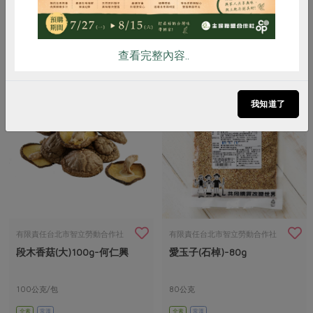
100公克/包
100公克/包
全素
常溫
全素
常溫
$405
$450
暫無庫存
暫無庫存
查看完整內容..
我知道了
有限責任台北市智立勞動合作社
有限責任台北市智立勞動合作社
段木香菇(大)100g-何仁興
愛玉子(石棹)-80g
100公克/包
80公克
全素
常溫
全素
常溫