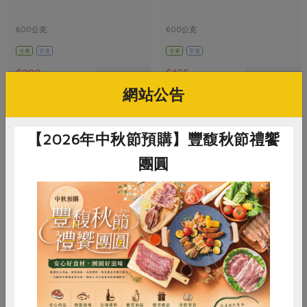
600公克
600公克
全素
常溫
全素
常溫
$280
$125
暫無庫存
暫無庫存
網站公告
【2026年中秋節預購】豐馥秋節禮饗
團圓
惜食
RPET
食譜
減硝酸鹽
有限責任台北市智立勞動合作社
有限責任台北市智立勞動合作社
雞蛋
食安
共同購買
段木香菇(小)100g-何仁興
段木香菇(中)100g-何仁興