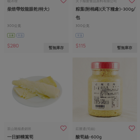
媒體報導
楊涔瓚
天下糧倉食品原料有限公司
最新產品
節慶大餐
柴焙帶殼龍眼乾(特大)
粽葉(附棉繩)(天下糧倉)-300g/
下載專區
包
優惠專區
300公克
300公克
高麗菜海鮮煎餅
地區活動
全素
常溫
常溫
素食專區
社務會議
地區活動
$280
$115
暫無庫存
暫無庫存
樂齡友善
活動報下載
茶山雜糧產銷班
莊勝通(筍絲)
一日鮮轎篙筍
酸筍絲-600g