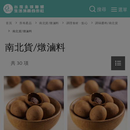
搜尋
選單
產品分類
首頁
所有產品
南北貨/燉滷料
調理食材・點心
調味醬料/南北貨
南北貨/燉滷料
當季蔬果
食譜料理
南北貨/燉滷料
一籃菜
當令水果
食材
特別企畫
芽苗類
蕈菇類
米食
共 30 項
預購活動
綠主張
辛香料類
麵食
把最好的台灣味帶回家！
觀點文章
關於合作社
肉食
奶蛋豆・五穀
防災用品預購圓滿結束
主婦食堂
一籃菜真心話
海鮮
蛋
乳製品
認識合作社
重要公告
2026年端午節預購圓滿結束
社內大小事
合作聯合國
常備菜
豆製品
米麵雜糧
關於我們
更多預購活動
產品故事
生活提案
蔬食
合作社組織
肉品・水產
樂齡生活
親子食育
蛋料理
當季產品
員工與求才