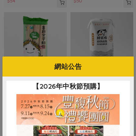
$54
$50
網站公告
喜願行
慕渴股份有限公司
【2026年中秋節預購】
喜願全麥麵條-300g
鮮乳坊100%生乳保久乳
300公克(1包3束；每束100克)
200毫升/瓶
全素
常溫
奶素
常溫
$50
$38