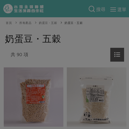
搜尋
選單
產品分類
首頁
所有產品
奶蛋豆・五穀
奶蛋豆・五穀
當季蔬果
食譜料理
奶蛋豆・五穀
一籃菜
當令水果
食材
特別企畫
芽苗類
共 90 項
蕈菇類
米食
預購活動
綠主張
辛香料類
麵食
把最好的台灣味帶回家！
觀點文章
關於合作社
肉食
奶蛋豆・五穀
防災用品預購圓滿結束
主婦食堂
一籃菜真心話
海鮮
蛋
乳製品
認識合作社
重要公告
2026年端午節預購圓滿結束
社內大小事
合作聯合國
常備菜
豆製品
米麵雜糧
關於我們
更多預購活動
產品故事
生活提案
蔬食
合作社組織
肉品・水產
樂齡生活
親子食育
蛋料理
當季產品
員工與求才