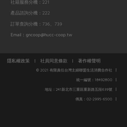
社籍服務分機：221
產品諮詢分機：222
訂單查詢分機：736、739
Email：gncoop@hucc-coop.tw
隱私權政策
|
社員同意條款
|
著作權聲明
|
© 2021 有限責任台灣主婦聯盟生活消費合作社
|
統一編號：18492800
|
地址：241新北市三重區重新路五段639號
|
傳真：02-2995-6500