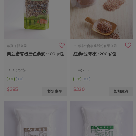
馥聚有限公司
台灣味社會事業股份有限公司
樂亞蜜有機三色藜麥-400g/包
紅藜(台灣味)-200g/包
400公克/包
200g±5%
全素
常溫
全素
常溫
$285
$230
暫無庫存
暫無庫存