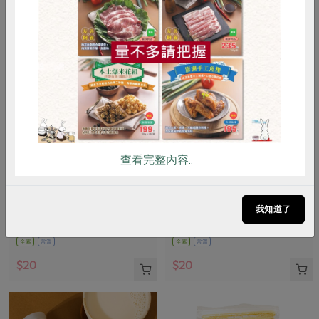
惜食
RPET
食譜
減硝酸鹽
雞蛋
食安
共同購買
查看完整內容..
正康食品有限公司
正康食品有限公司
Jacksoy黑豆奶330ml
Jacksoy濃豆奶330ml
我知道了
330毫升
330毫升
全素
常溫
全素
常溫
$20
$20