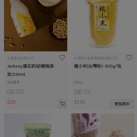
正康食品有限公司
台灣味社會事業股份有限公司
Jacksoy濃豆奶(砂糖無添
糯小米(台灣味)-300g/包
加)330ml
330毫升
300g
全素
常溫
全素
常溫
$20
$310
暫無庫存