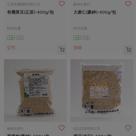
畜產肉類
水產
廚房瑜伽
正原有機國際有限公司
豪紳企業社
傳到心坎裡，誠心又澎派
有機黃豆(正原)-600g/包
大麥仁(豪紳)-600g/包
水畜加工品
料理方式
產品檢驗
合作25-經典快閃最後一週
關注議題
烘焙．點心
自主把關
600公克
600公克
合作25-精選產品第四彈
調理食材・點心
減硝酸鹽
惜食
醬料
全素
常溫
全素
常溫
檢驗報告
更多當季產品
調味醬料/南北貨
烘焙
非基改運動
支持本土農糧
湯品．鍋物
$75
$68
硝酸鹽檢驗
休閒零嘴
沖泡飲品
廢核運動
能源議題
漬物
議題活動
保健食品
減添加物
減塑減廢
涼拌沙拉
社員權益
主婦聯盟X樂齡網特約優惠案
公益金
食農教育
飲品
居家好物
合作社法規
30%rPET紅烏龍茶
更多議題
美妝保養
個人清潔
社務專區
2024農業發展計畫年度報告
主題食譜
生活者e週報
家庭清潔
織品
選舉專區
更多議題活動
異國料理
日用品
圖書禮品
綠主張月刊
年菜食譜
防災用品
最新消息
傳到心坎裡，誠心又澎派
豪紳企業社
名記豆腐有限公司
典藏閱覽室
養身食補