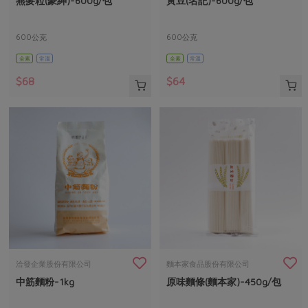
燕麥粒(豪紳)-600g/包
黃豆(名記)-600g/包
媒體報導
最新產品
節慶大餐
下載專區
600公克
600公克
優惠專區
全素
常溫
全素
常溫
高麗菜海鮮煎餅
地區活動
素食專區
$68
$64
社務會議
地區活動
樂齡友善
活動報下載
洽發企業股份有限公司
麵本家食品股份有限公司
中筋麵粉-1kg
原味麵條(麵本家)-450g/包