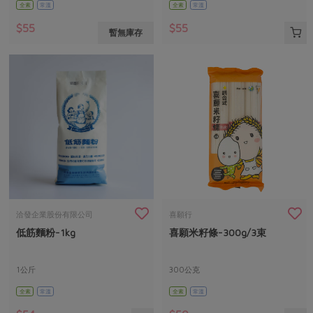
全素
常溫
全素
常溫
$55
$55
暫無庫存
洽發企業股份有限公司
喜願行
低筋麵粉-1kg
喜願米籽條-300g/3束
1公斤
300公克
全素
常溫
全素
常溫