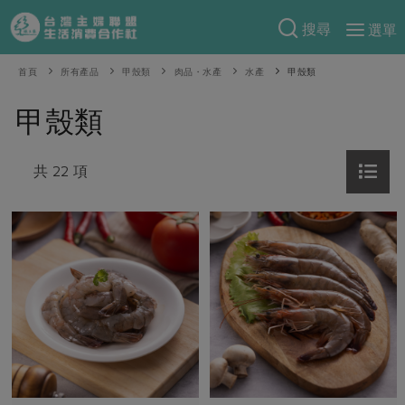
搜尋
選單
產品分類
首頁
所有產品
甲殼類
肉品・水產
水產
甲殼類
當季蔬果
食譜料理
甲殼類
一籃菜
當令水果
食材
特別企畫
芽苗類
共 22 項
蕈菇類
米食
預購活動
綠主張
辛香料類
麵食
把最好的台灣味帶回家！
觀點文章
關於合作社
肉食
奶蛋豆・五穀
防災用品預購圓滿結束
主婦食堂
一籃菜真心話
海鮮
蛋
乳製品
認識合作社
重要公告
2026年端午節預購圓滿結束
社內大小事
合作聯合國
常備菜
豆製品
米麵雜糧
關於我們
更多預購活動
產品故事
生活提案
蔬食
合作社組織
肉品・水產
樂齡生活
親子食育
蛋料理
當季產品
員工與求才