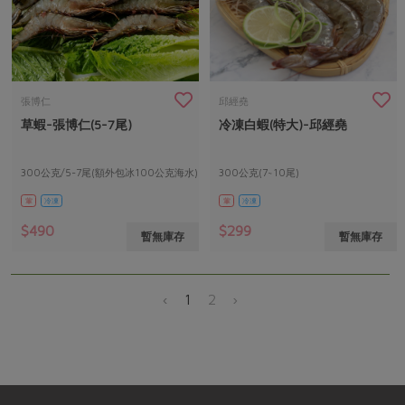
張博仁
邱經堯
草蝦-張博仁(5-7尾)
冷凍白蝦(特大)-邱經堯
300公克/5-7尾(額外包冰100公克海水)
300公克(7~10尾)
葷
冷凍
葷
冷凍
$490
$299
暫無庫存
暫無庫存
‹
1
2
›