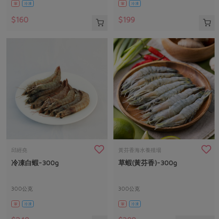
葷
冷凍
葷
冷凍
$160
$199
邱經堯
黃芬香海水養殖場
冷凍白蝦-300g
草蝦(黃芬香)-300g
300公克
300公克
葷
冷凍
葷
冷凍