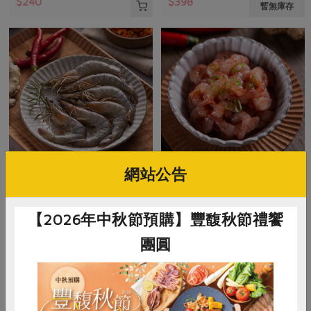
$240
$398
暫無庫存
網站公告
李富正
陳瓊珠
天霸王鮮甜白蝦(李富正)-300g
澎湖火燒蝦仁
【2026年中秋節預購】豐馥秋節禮饗
團圓
300公克
200公克
葷
冷凍
葷
冷凍
$350
$220
暫無庫存
暫無庫存