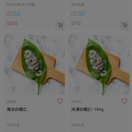
300公克(16~20尾)
300公克
葷
冷凍
葷
冷凍
$205
$112
黃郁翔
邱經堯
海水白蝦仁
冷凍白蝦仁-150g
150公克
150公克