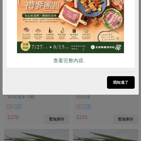
惜食
RPET
食譜
減硝酸鹽
雞蛋
食安
共同購買
查看完整內容..
黃郁翔
湧升海洋股份有限公司
海水白蝦(台南)-8~12尾
澎湖白秋蝦仁-200g(湧升)
我知道了
300公克(8~12尾)
200公克
葷
冷凍
葷
冷凍
$270
$235
暫無庫存
暫無庫存