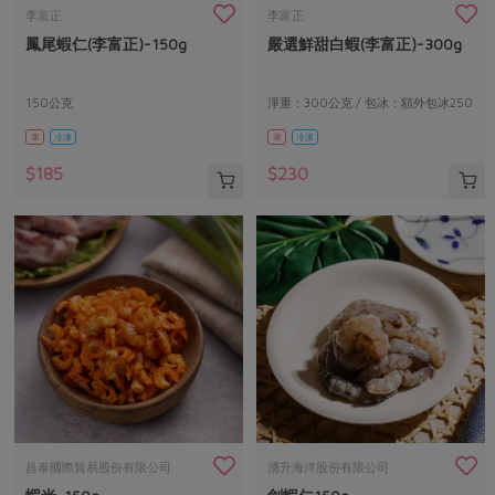
畜產肉類
水產
廚房瑜伽
李富正
李富正
合作25-經典快閃最後一週
鳳尾蝦仁(李富正)-150g
嚴選鮮甜白蝦(李富正)-300g
水畜加工品
料理方式
產品檢驗
合作25-精選產品第四彈
關注議題
烘焙．點心
自主把關
150公克
淨重：300公克 / 包冰：額外包冰250
合作25-精選產品第三彈
調理食材・點心
減硝酸鹽
惜食
醬料
公克
葷
冷凍
葷
冷凍
檢驗報告
更多當季產品
調味醬料/南北貨
烘焙
非基改運動
支持本土農糧
湯品．鍋物
$185
$230
硝酸鹽檢驗
休閒零嘴
沖泡飲品
廢核運動
能源議題
漬物
議題活動
保健食品
減添加物
減塑減廢
涼拌沙拉
社員權益
主婦聯盟X樂齡網特約優惠案
公益金
食農教育
飲品
居家好物
合作社法規
30%rPET紅烏龍茶
更多議題
美妝保養
個人清潔
社務專區
2024農業發展計畫年度報告
主題食譜
生活者e週報
家庭清潔
織品
選舉專區
更多議題活動
異國料理
日用品
圖書禮品
綠主張月刊
年菜食譜
防災用品
最新消息
把最好的台灣味帶回家！
昌泰國際貿易股份有限公司
湧升海洋股份有限公司
典藏閱覽室
養身食補