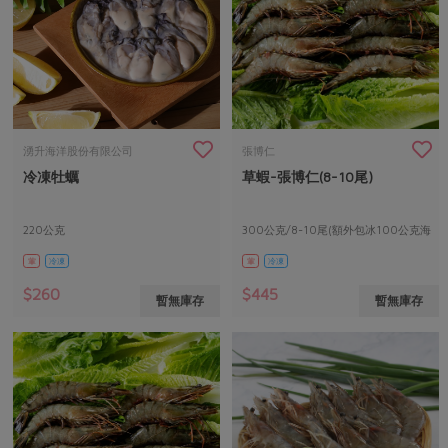
湧升海洋股份有限公司
張博仁
冷凍牡蠣
草蝦-張博仁(8-10尾)
220公克
300公克/8-10尾(額外包冰100公克海
水)
葷
冷凍
葷
冷凍
$260
$445
暫無庫存
暫無庫存