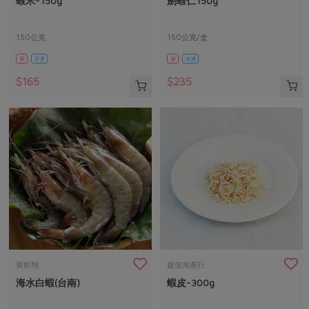
蝦米-150g
劍蝦仁150g
媒體報導
最新產品
節慶大餐
下載專區
150公克
150公克/盒
優惠專區
葷
冷凍
葷
冷凍
高麗菜海鮮煎餅
地區活動
素食專區
$165
$235
社務會議
地區活動
樂齡友善
活動報下載
黃郁翔
鑫億海產行
海水白蝦(台南)
蝦皮-300g