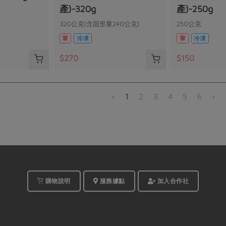
產)-320g
產)-250g
320公克(含固形量240公克)
250公克
葷
冷凍
葷
冷凍
$270
$150
‹
1
2
3
4
5
6
›
購物說明
服務據點
加入合作社