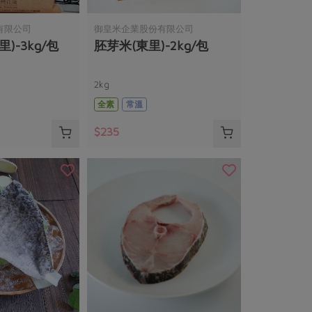
有限公司
御皇米企業股份有限公司
)-3kg/包
胚芽米(東里)-2kg/包
2kg
全素
常溫
$235