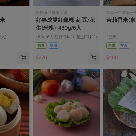
米棋食品有限公司
御皇米企業股份
(米
好事成雙紅龜粿-紅豆/花
茉莉香米(東里
生(米棋)-480g/6入
3入)
480g/6入(紅豆口味*3+花生口味*3)
3公斤
奶素
冷凍
全素
常溫
$270
$400