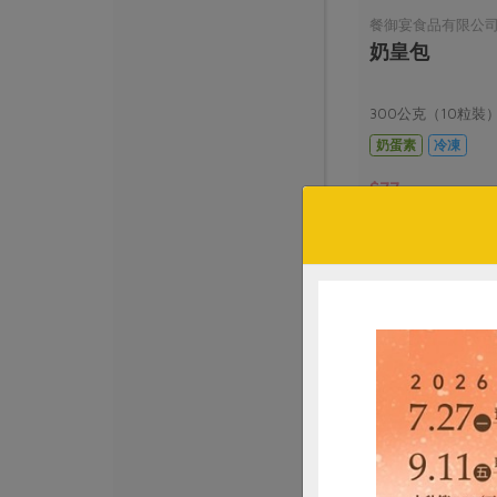
餐御宴食品有限公
奶皇包
300公克（10粒裝
奶蛋素
冷凍
$77