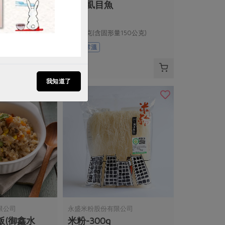
茄汁虱目魚
量150公克)
230公克(含固形量150公克)
葷
常溫
$69
我知道了
限公司
永盛米粉股份有限公司
飯(御鑫水
米粉-300g