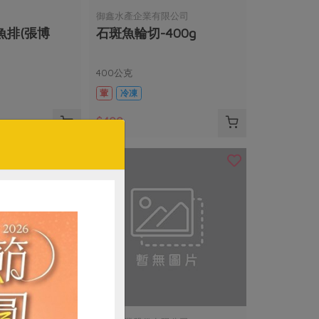
御鑫水產企業有限公司
魚排(張博
石斑魚輪切-400g
400公克
葷
冷凍
$400