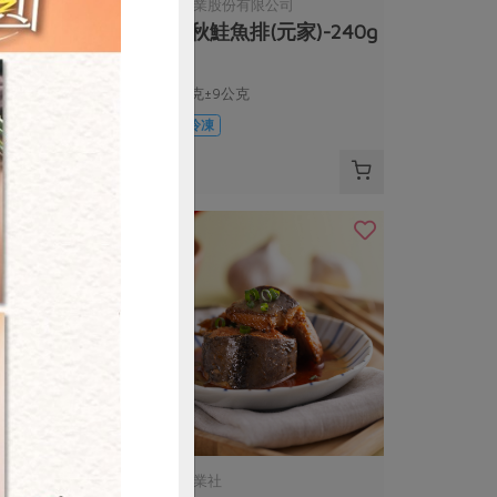
限公司
元家企業股份有限公司
元家)-250g
野生秋鮭魚排(元家)-240g
240公克±9公克
葷
冷凍
$290
購買
限公司
鰻鄉企業社