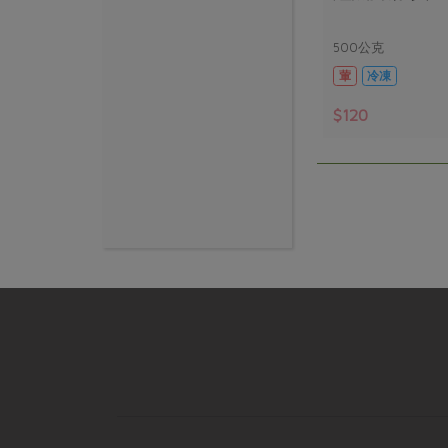
500公克
葷
冷凍
$120