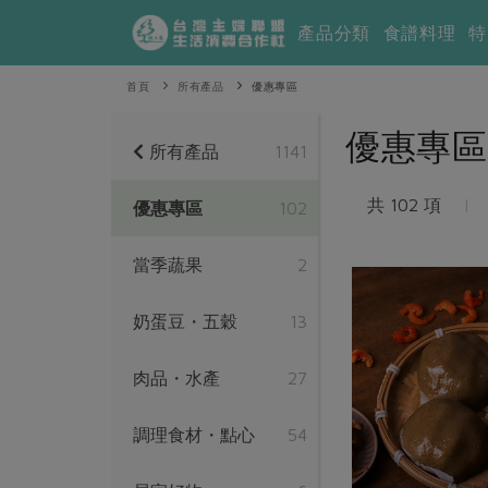
產品分類
食譜料理
特
首頁
所有產品
優惠專區
優惠專區
所有產品
1141
共 102 項
|
優惠專區
102
當季蔬果
2
奶蛋豆・五穀
13
肉品・水產
27
調理食材・點心
54