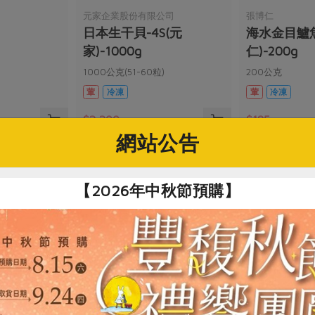
司
元家企業股份有限公司
張博仁
日本生干貝-4S(元
海水金目鱸
家)-1000g
仁)-200g
）
1000公克(51-60粒)
200公克
葷
冷凍
葷
冷凍
$2,200
$185
網站公告
【2026年中秋節預購】