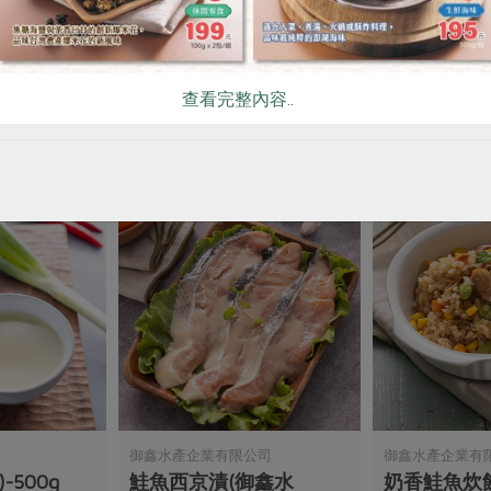
(張博
虱目魚丸(無添加磷酸鹽)
味噌秋刀魚
500公克
200公克(含固形
查看完整內容..
葷
冷凍
葷
常溫
$145
$120
御鑫水產企業有限公司
御鑫水產企業有
-500g
鮭魚西京漬(御鑫水
奶香鮭魚炊