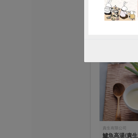
海水金目鱸魚
仁)-300g
300公克
葷
冷凍
$160
責生有限公司
鱸魚高湯(責生)