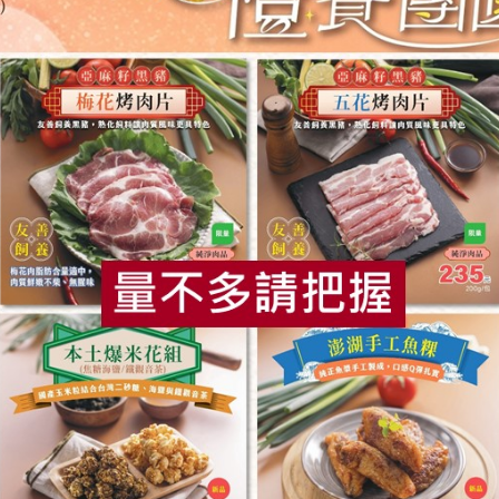
公司
陳瓊珠
元家企業股份有
有肚洞-660g
澎湖鮸魚魚排(陳瓊
野生秋鮭菲力(
珠)-200g
率10~12%)
200公克
250公克±9公克
葷
冷凍
葷
冷凍
$250
$300
食
RPET
食譜
減硝酸鹽
雞蛋
食安
共同
正鑫水產加工有限公司
御鑫水產企業有