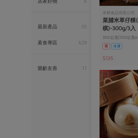
居家好物
6
米棋食品有限公司
菜脯米草仔粿
最新產品
35
棋)-300g/3入
300公克(100公克x
素食專區
629
葷
冷凍
$135
樂齡友善
17