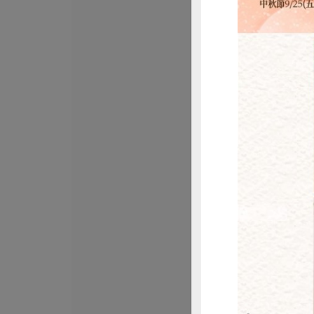
鑫溶實業股份有限
馬舌鰈(扁鱈)-
660公克/2片(含包冰
葷
冷凍
$445
惜
張博仁