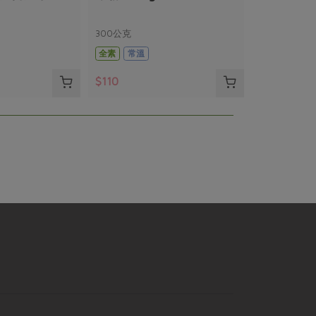
300公克
全素
常溫
$110