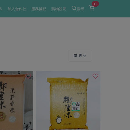
0
入
加入合作社
服務據點
購物說明
搜尋
篩 選