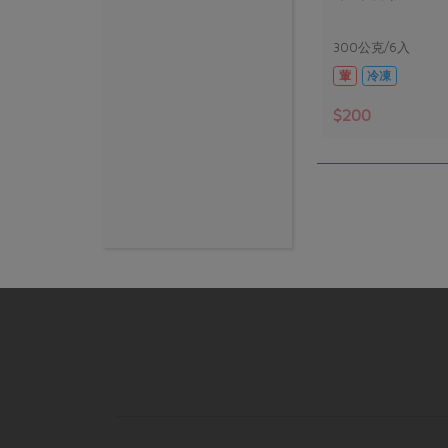
300公克/6入
葷
冷凍
$200