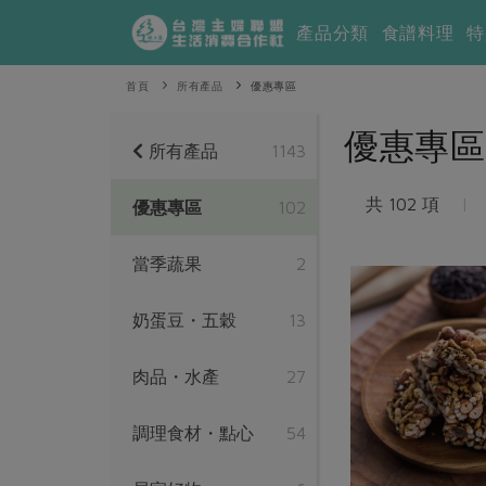
產品分類
食譜料理
特
首頁
所有產品
優惠專區
優惠專區
所有產品
1143
共 102 項
|
優惠專區
102
當季蔬果
2
奶蛋豆・五穀
13
肉品・水產
27
調理食材・點心
54