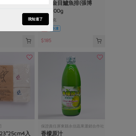
花醃肉片(花肉
海水金目鱸魚排(張博
仁)-200g
我知道了
00公克)
200公克
葷
冷凍
$185
司
保證責任屏東縣永信蔬果運銷合作社
3*25cm4入
香檬原汁