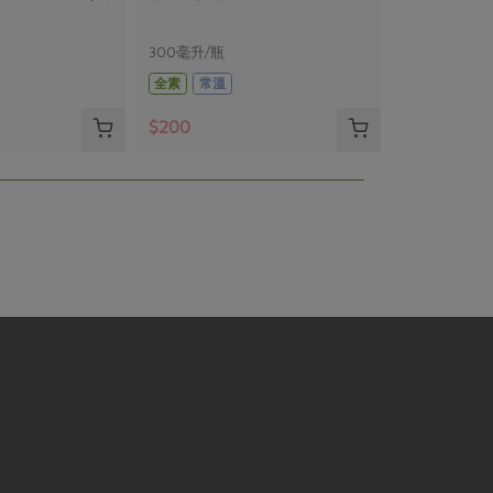
300毫升/瓶
全素
常溫
$200