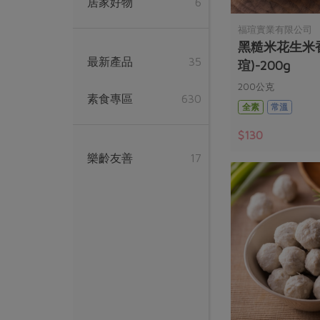
居家好物
6
福瑄實業有限公司
黑糙米花生米
最新產品
35
瑄)-200g
200公克
素食專區
630
全素
常溫
$130
樂齡友善
17