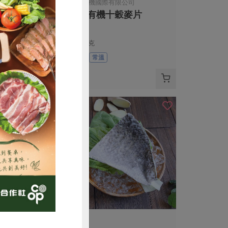
正原有機國際有限公司
醬
歐特有機十穀麥片
500公克
全素
常溫
$160
購買
肉品運銷合作社
張博仁