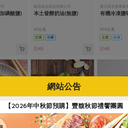
公司
峻鼎食品股份有限公司
看天田友善農食
加磷酸鹽)
本土發酵奶油(無鹽)
有機冷凍鹽味
90公克
500公克
奶素
冷藏
全素
冷凍
$145
$145
網站公告
【2026年中秋節預購】豐馥秋節禮饗團圓