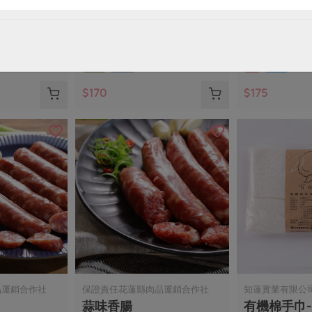
籽)
杏仁角海苔脆片(維聖
味噌鹽麴五
發)-120g
社)-225g
120公克
225公克(固形物2
全素
常溫
葷
冷凍
$170
$175
品運銷合作社
保證責任花蓮縣肉品運銷合作社
知蓮實業有限公
蒜味香腸
有機棉手巾-2