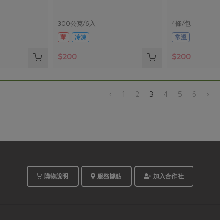
300公克/6入
4條/包
葷
冷凍
常溫
$200
$200
‹
1
2
3
4
5
6
›
購物說明
服務據點
加入合作社