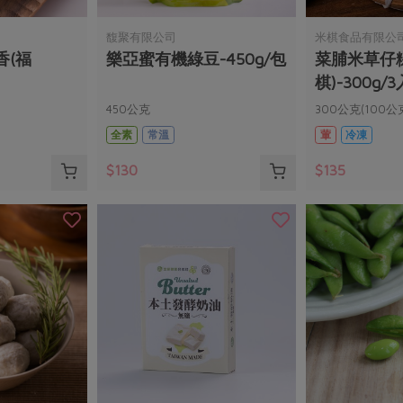
馥聚有限公司
米棋食品有限公
香(福
樂亞蜜有機綠豆-450g/包
菜脯米草仔
棋)-300g/3
450公克
300公克(100公
全素
常溫
葷
冷凍
$130
$135