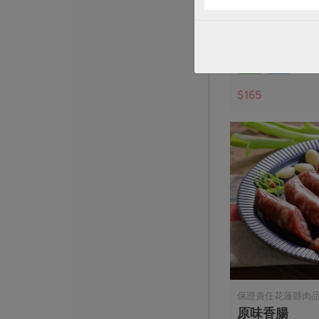
有機黑棗乾(去
200公克
全素
常溫
$165
保證責任花蓮縣肉
原味香腸