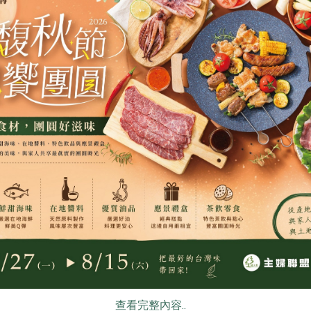
張博仁
民生食品工廠
味-175公克
海水金目鱸魚(張博
本土黑豆瓣
仁)-300g
)/包
300公克
460公克
葷
冷凍
全素
常溫
$160
$160
食
RPET
食譜
減硝酸鹽
雞蛋
食安
共同
維聖發企業有限公司
保證責任花蓮縣
查看完整內容..