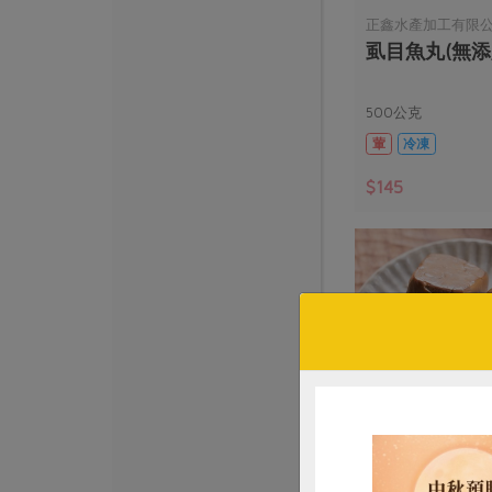
正鑫水產加工有限
虱目魚丸(無添
500公克
葷
冷凍
$145