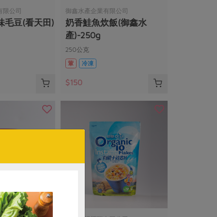
有限公司
御鑫水產企業有限公司
毛豆(看天田)
奶香鮭魚炊飯(御鑫水
產)-250g
250公克
葷
冷凍
$150