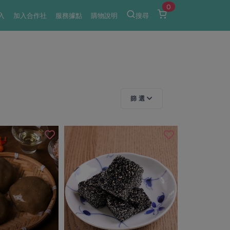
0
入
加入合作社
服務據點
購物說明
搜尋
篩 選