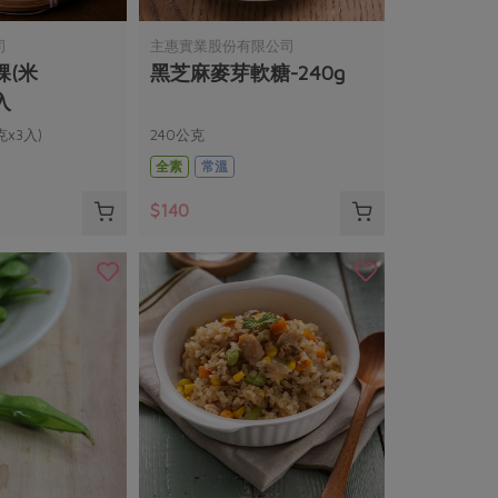
司
主惠實業股份有限公司
粿(米
黑芝麻麥芽軟糖-240g
入
克x3入)
240公克
全素
常溫
$140