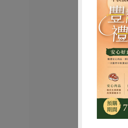
豪瀚國際有限公司
滷蛋白-醬香口
175公克(35公克*5入
蛋素
常溫
$150
惜
力象股份有限公司