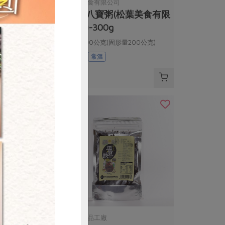
司
松葉美食有限公司
湯(松葉美食有
桂圓八寶粥(松葉美食有限
g
公司)-300g
形量180公克)
淨重300公克(固形量200公克)
全素
常溫
$52
購買
有限公司
民生食品工廠