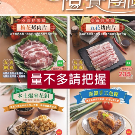
東南國際實業有限公司
松葉美食有限公
黑麥汁-330ml
古早味紅豆
限公司)-300
330毫升
淨重300公克(固
全素
常溫
全素
常溫
$43
$52
食
RPET
食譜
減硝酸鹽
雞蛋
食安
共同
限公司
麵本家食品股份有限公司
麵本家食品股份