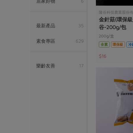
居家好物
6
隆谷科技農業股份
金針菇(環保級
最新產品
35
谷-200g/包
200g/盒
素食專區
629
全素
環保級
冷
$16
樂齡友善
17