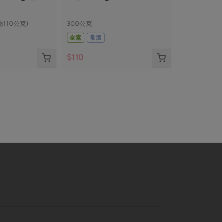
110公克)
300公克
全素
常溫
$110