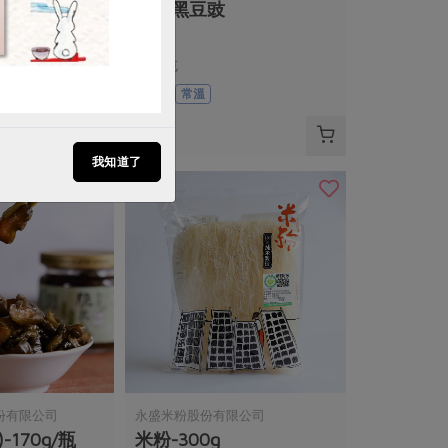
家)-450g/
本土黑豆豉
80公克
全素
常溫
$55
我知道了
份有限公司
永盛米粉股份有限公司
-170g/瓶
米粉-300g