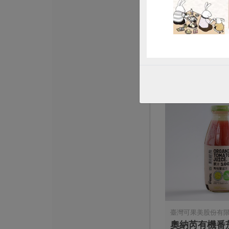
原味麵條(麵本家
包
450克/3束
全素
常溫
$55
臺灣可果美股份有
奧納芮有機番