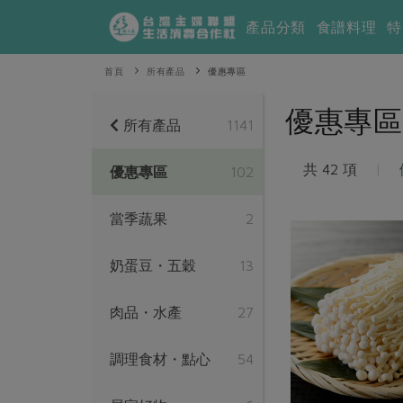
產品分類
食譜料理
特
首頁
所有產品
優惠專區
優惠專區
所有產品
1141
共 42 項
|
優惠專區
102
當季蔬果
2
奶蛋豆・五穀
13
肉品・水產
27
調理食材・點心
54