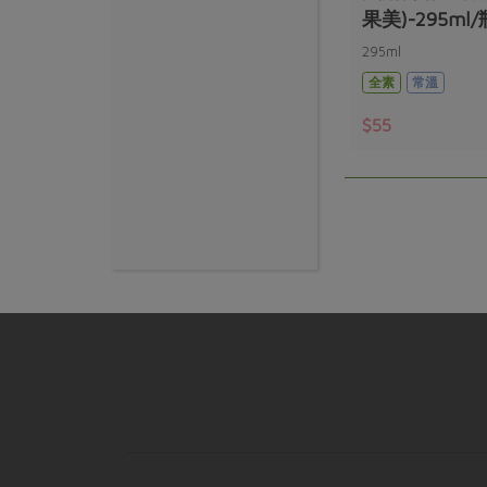
果美)-295ml/
295ml
全素
常溫
$55