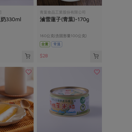
司
青葉食品工業股份有限公司
豆奶330ml
滷雪蓮子(青葉)-170g
160公克(含固形量100公克)
全素
常溫
$28