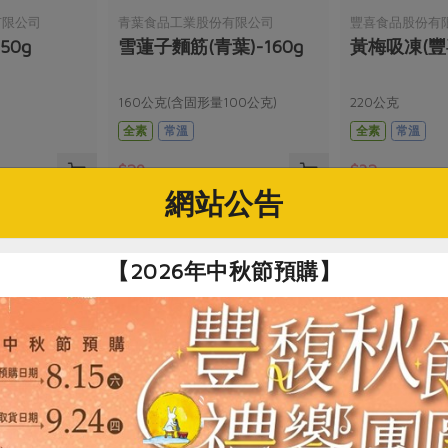
有限公司
青葉食品工業股份有限公司
豐喜食品股份有
50g
雪蓮子麵筋(青葉)-160g
黃梅吸凍(豐喜
160公克(含固形量100公克)
220公克
全素
常溫
全素
常溫
$29
$32
網站公告
【2026年中秋節預購】