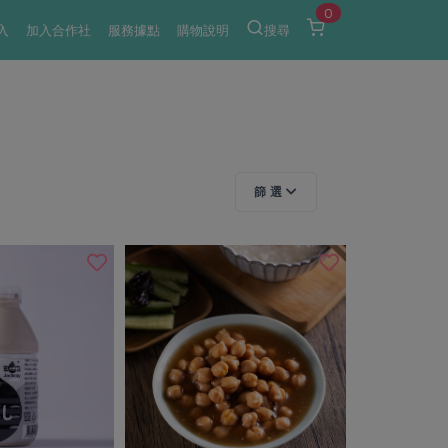
0
入
加入合作社
服務據點
購物說明
搜尋
篩 選