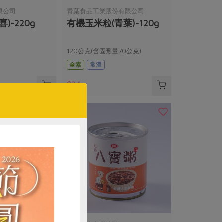
限公司
青葉食品工業股份有限公司
)-220g
有機玉米粒(青葉)-120g
120公克(含固形量70公克)
全素
常溫
$34