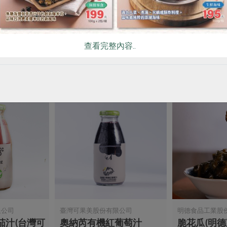
)-450g/
原味寬麵(麵本家)-450g/
原味細麵(麵本
包
包
450克/3束
450克/3束
查看完整內容..
全素
常溫
全素
常溫
$55
$55
暫無庫存
限公司
臺灣可果美股份有限公司
明德食品工業股
茄汁(台灣可
奧納芮有機紅葡萄汁
脆花瓜(明德)