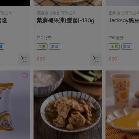
有限公司
豐喜食品股份有限公司
正康食品有限公
)隆
紫蘇梅果凍(豐喜)-130g
Jacksoy黑
130公克
330毫升
藏
全素
常溫
全素
常溫
$20
$20