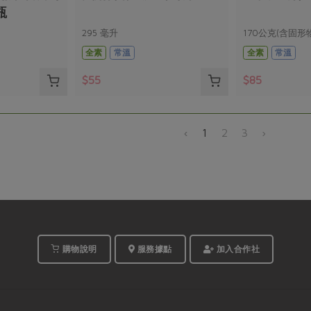
瓶
295 毫升
170公克(含固形物
全素
常溫
全素
常溫
$55
$85
‹
1
2
3
›
購物說明
服務據點
加入合作社