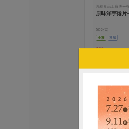
鴻福食品工廠股份
原味洋芋捲片-
50公克
全素
常溫
$28