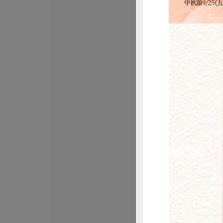
翹船長企業社
海木耳纖活飲
200毫升/瓶
全素
常溫
$40
惜
麵本家食品股份有