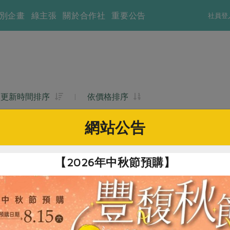
別企畫
綠主張
關於合作社
重要公告
社員登
依更新時間排序
|
依價格排序
網站公告
【2026年中秋節預購】