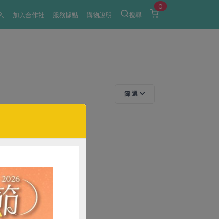
0
入
加入合作社
服務據點
購物說明
搜尋
篩 選