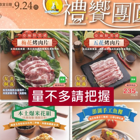
味-175公克
)/包
食
RPET
食譜
減硝酸鹽
雞蛋
食安
共同
購物說明
服務據點
加入合作社