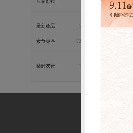
居家好物
6
豪瀚國際有限公司
滷蛋白-醬香口
最新產品
35
175公克(35公克*5入
素食專區
629
蛋素
常溫
$150
樂齡友善
17
惜