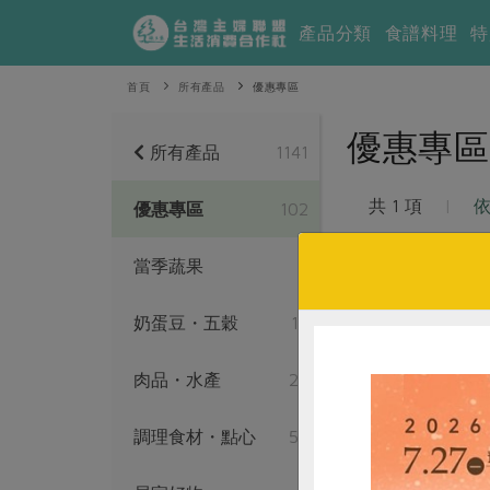
產品分類
食譜料理
特
首頁
所有產品
優惠專區
優惠專區
所有產品
1141
共 1 項
|
優惠專區
102
當季蔬果
2
奶蛋豆・五穀
13
肉品・水產
27
調理食材・點心
54