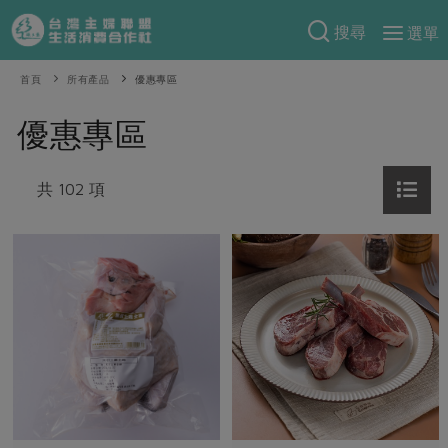
搜尋
選單
產品分類
首頁
所有產品
優惠專區
當季蔬果
食譜料理
優惠專區
一籃菜
當令水果
食材
特別企畫
芽苗類
共 102 項
蕈菇類
米食
預購活動
綠主張
辛香料類
麵食
把最好的台灣味帶回家！
觀點文章
關於合作社
肉食
奶蛋豆・五穀
防災用品預購圓滿結束
主婦食堂
一籃菜真心話
海鮮
蛋
乳製品
認識合作社
重要公告
2026年端午節預購圓滿結束
社內大小事
合作聯合國
常備菜
豆製品
米麵雜糧
關於我們
更多預購活動
產品故事
生活提案
蔬食
合作社組織
肉品・水產
樂齡生活
親子食育
蛋料理
當季產品
員工與求才