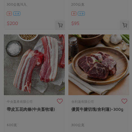
300公克/6入
200公克
葷
冷凍
葷
冷凍
$200
$95
中央畜產有限公司
舍利蓮有限公司
帶皮五花肉條(中央畜牧場)
優質牛腱切塊(舍利蓮)-300g
600克
300公克