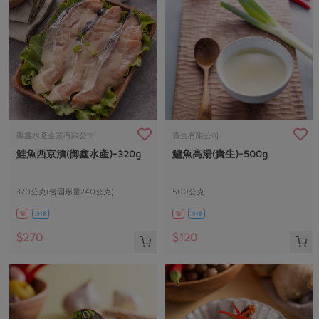
御鑫水產企業有限公司
責生有限公司
鮭魚西京漬(御鑫水產)-320g
鱸魚高湯(責生)-500g
320公克(含固形量240公克)
500公克
葷
冷凍
葷
冷凍
$270
$120