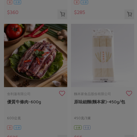
葷
冷凍
葷
冷凍
$360
$285
舍利蓮有限公司
麵本家食品股份有限公司
優質牛條肉-600g
原味細麵(麵本家)-450g/包
600公克
450克/3束
葷
冷凍
全素
常溫