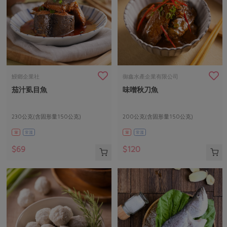
鰻鄉企業社
御鑫水產企業有限公司
茄汁虱目魚
味噌秋刀魚
230公克(含固形量150公克)
200公克(含固形量150公克)
葷
常溫
葷
常溫
$69
$120