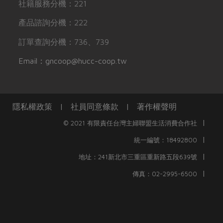
社籍服務分機：221
產品諮詢分機：222
訂單查詢分機：736、739
Email：gncoop@hucc-coop.tw
隱私權政策
|
社員同意條款
|
著作權聲明
|
© 2021 有限責任台灣主婦聯盟生活消費合作社
|
統一編號：18492800
|
地址：241新北市三重區重新路五段639號
|
傳真：02-2995-6500