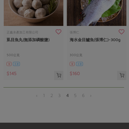
正鑫水產加工有限公司
張博仁
虱目魚丸(無添加磷酸鹽)
海水金目鱸魚(張博仁)-300g
500公克
300公克
葷
冷凍
葷
冷凍
$145
$160
‹
1
2
3
4
5
6
›