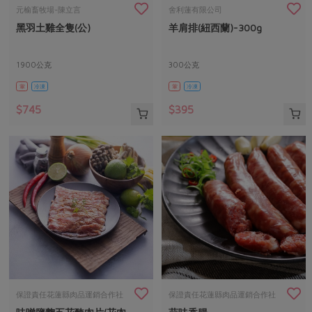
畜產肉類
水產
廚房瑜伽
元榆畜牧場-陳立言
舍利蓮有限公司
合作25-經典快閃最後一週
黑羽土雞全隻(公)
羊肩排(紐西蘭)-300g
水畜加工品
料理方式
產品檢驗
合作25-精選產品第四彈
關注議題
烘焙．點心
自主把關
1900公克
300公克
合作25-精選產品第三彈
調理食材・點心
減硝酸鹽
惜食
醬料
葷
冷凍
葷
冷凍
檢驗報告
更多當季產品
調味醬料/南北貨
烘焙
非基改運動
支持本土農糧
湯品．鍋物
$745
$395
硝酸鹽檢驗
休閒零嘴
沖泡飲品
廢核運動
能源議題
漬物
議題活動
保健食品
減添加物
減塑減廢
涼拌沙拉
社員權益
主婦聯盟X樂齡網特約優惠案
公益金
食農教育
飲品
居家好物
合作社法規
30%rPET紅烏龍茶
更多議題
美妝保養
個人清潔
社務專區
2024農業發展計畫年度報告
主題食譜
生活者e週報
家庭清潔
織品
選舉專區
更多議題活動
異國料理
日用品
圖書禮品
綠主張月刊
年菜食譜
防災用品
最新消息
把最好的台灣味帶回家！
保證責任花蓮縣肉品運銷合作社
保證責任花蓮縣肉品運銷合作社
典藏閱覽室
養身食補