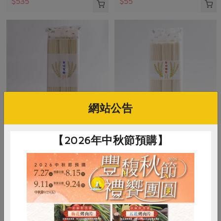
$535
$55
網站公告
麵本家食品股份有限公司
麵本家食品股份有限公司
【2026年中秋節預購】
原味寬麵(麵本家)-450g/包
原味麵條(麵本家)-450g/包
450克/3束
450克/3束
全素
常溫
全素
常溫
$55
$55
暫無庫存