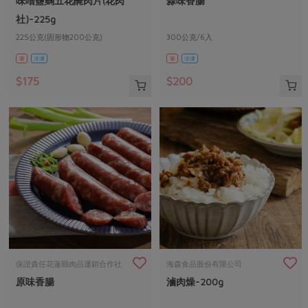
味噌鹽麴五花醃肉片(花肉
蒜味香腸
媒體報導
最新產品
節慶大餐
社)-225g
下載專區
225公克(固形物200公克)
300公克/6入
優惠專區
葷
冷凍
葷
冷凍
高麗菜海鮮煎餅
地區活動
素食專區
$175
$200
社務會議
地區活動
樂齡友善
活動報下載
保證責任花蓮縣肉品運銷合作社
海森食品股份有限公司
原味香腸
滷肉燥-200g