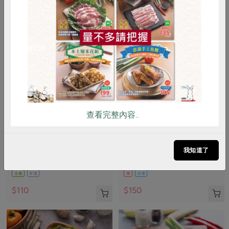
惜食
RPET
食譜
減硝酸鹽
雞蛋
食安
共同購買
查看完整內容..
永盛米粉股份有限公司
御鑫水產企業有限公司
米粉-300g
奶香鮭魚炊飯(御鑫水產)-250g
我知道了
300公克
250公克
全素
常溫
葷
冷凍
$110
$150