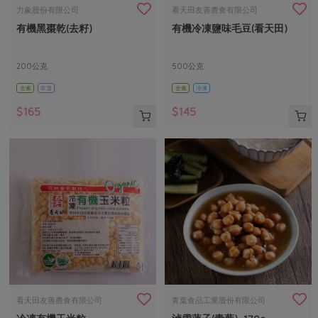
畜產肉類
水產
廚房瑜伽
力象股份有限公司
看天田友善農食有限公司
合作25-經典快閃最後一週
有機黑棗乾(去籽)
有機冷凍鹽味毛豆(看天田)
水畜加工品
料理方式
產品檢驗
合作25-精選產品第四彈
關注議題
烘焙．點心
自主把關
200公克
500公克
合作25-精選產品第三彈
調理食材・點心
減硝酸鹽
惜食
醬料
全素
常溫
全素
冷凍
檢驗報告
更多當季產品
調味醬料/南北貨
烘焙
非基改運動
支持本土農糧
湯品．鍋物
$165
$145
硝酸鹽檢驗
休閒零嘴
沖泡飲品
廢核運動
能源議題
漬物
議題活動
保健食品
減添加物
減塑減廢
涼拌沙拉
社員權益
主婦聯盟X樂齡網特約優惠案
公益金
食農教育
飲品
居家好物
合作社法規
30%rPET紅烏龍茶
更多議題
美妝保養
個人清潔
社務專區
2024農業發展計畫年度報告
主題食譜
生活者e週報
家庭清潔
織品
選舉專區
更多議題活動
異國料理
日用品
圖書禮品
綠主張月刊
年菜食譜
防災用品
最新消息
把最好的台灣味帶回家！
看天田友善農食有限公司
青葉食品工業股份有限公司
典藏閱覽室
養身食補