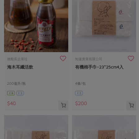
翹船長企業社
知蓮實業有限公司
海木耳纖活飲
有機棉手巾-23*25cm4入
200毫升/瓶
4條/包
全素
常溫
常溫
$40
$200