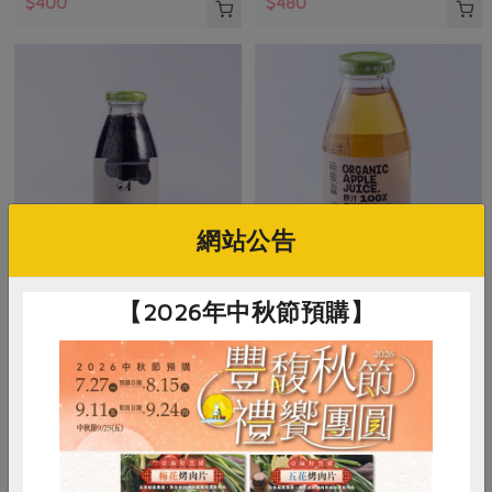
$400
$480
網站公告
臺灣可果美股份有限公司
臺灣可果美股份有限公司
【2026年中秋節預購】
奧納芮有機紅葡萄汁
奧納芮有機蘋果汁
295 毫升
295毫升
全素
常溫
常溫
$55
$55