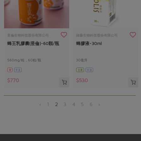
昱倫生物科技股份有限公司
綠藤生物科技股份有限公司
蜂王乳膠囊(昱倫)-60顆/瓶
蜂膠液-30ml
560mg/粒，60粒/瓶
30毫升
葷
常溫
全素
常溫
$770
$530
‹
1
2
3
4
5
6
›