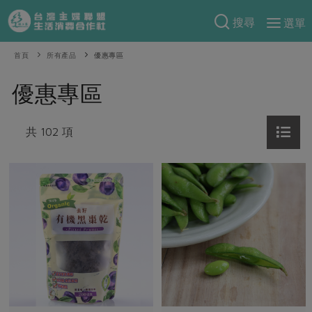
搜尋
選單
產品分類
首頁
所有產品
優惠專區
當季蔬果
食譜料理
優惠專區
一籃菜
當令水果
食材
特別企畫
芽苗類
共 102 項
蕈菇類
米食
預購活動
綠主張
辛香料類
麵食
把最好的台灣味帶回家！
觀點文章
關於合作社
肉食
奶蛋豆・五穀
防災用品預購圓滿結束
主婦食堂
一籃菜真心話
海鮮
蛋
乳製品
認識合作社
重要公告
2026年端午節預購圓滿結束
社內大小事
合作聯合國
常備菜
豆製品
米麵雜糧
關於我們
更多預購活動
產品故事
生活提案
蔬食
合作社組織
肉品・水產
樂齡生活
親子食育
蛋料理
當季產品
員工與求才