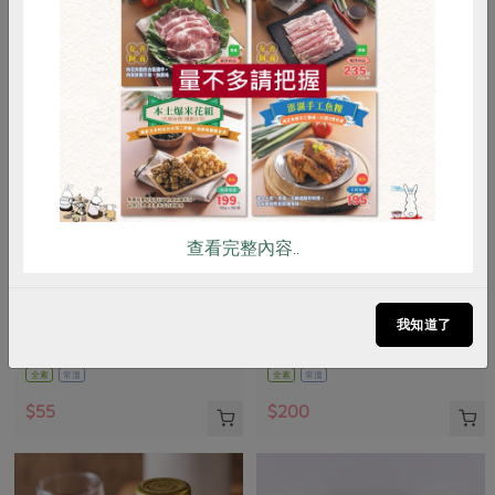
惜食
RPET
食譜
減硝酸鹽
雞蛋
食安
共同購買
查看完整內容..
臺灣可果美股份有限公司
保證責任屏東縣永信蔬果運銷合作社
奧納芮有機番茄汁(台灣可果
香檬原汁
美)-295ml/瓶
我知道了
295ml
300毫升/瓶
全素
常溫
全素
常溫
$55
$200