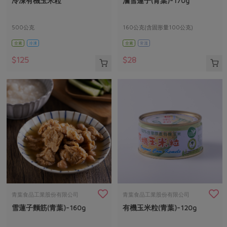
冷凍有機玉米粒
滷雪蓮子(青葉)-170g
媒體報導
最新產品
節慶大餐
下載專區
500公克
160公克(含固形量100公克)
優惠專區
全素
冷凍
全素
常溫
高麗菜海鮮煎餅
地區活動
素食專區
$125
$28
社務會議
地區活動
樂齡友善
活動報下載
青葉食品工業股份有限公司
青葉食品工業股份有限公司
雪蓮子麵筋(青葉)-160g
有機玉米粒(青葉)-120g