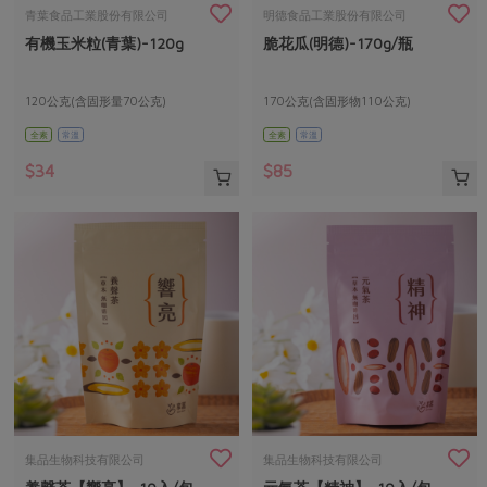
畜產肉類
水產
廚房瑜伽
青葉食品工業股份有限公司
明德食品工業股份有限公司
合作25-經典快閃最後一週
有機玉米粒(青葉)-120g
脆花瓜(明德)-170g/瓶
水畜加工品
料理方式
產品檢驗
合作25-精選產品第四彈
關注議題
烘焙．點心
自主把關
120公克(含固形量70公克)
170公克(含固形物110公克)
合作25-精選產品第三彈
調理食材・點心
減硝酸鹽
惜食
醬料
全素
常溫
全素
常溫
檢驗報告
更多當季產品
調味醬料/南北貨
烘焙
非基改運動
支持本土農糧
湯品．鍋物
$34
$85
硝酸鹽檢驗
休閒零嘴
沖泡飲品
廢核運動
能源議題
漬物
議題活動
保健食品
減添加物
減塑減廢
涼拌沙拉
社員權益
主婦聯盟X樂齡網特約優惠案
公益金
食農教育
飲品
居家好物
合作社法規
30%rPET紅烏龍茶
更多議題
美妝保養
個人清潔
社務專區
2024農業發展計畫年度報告
主題食譜
生活者e週報
家庭清潔
織品
選舉專區
更多議題活動
異國料理
日用品
圖書禮品
綠主張月刊
年菜食譜
防災用品
最新消息
把最好的台灣味帶回家！
集品生物科技有限公司
集品生物科技有限公司
典藏閱覽室
養身食補