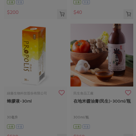
全素
常溫
全素
常溫
$200
$40
綠藤生物科技股份有限公司
民生食品工廠
蜂膠液-30ml
在地米醬油膏(民生)-300ml/瓶
30毫升
300ml/瓶
全素
常溫
全素
常溫