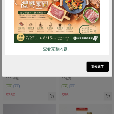
惜食
RPET
食譜
減硝酸鹽
雞蛋
食安
共同購買
查看完整內容..
民生食品工廠
民生食品工廠
在地米辣椒醬(民生)-300ml/瓶
本土黑豆豉
我知道了
300ml/瓶
80公克
全素
常溫
全素
常溫
$360
$55