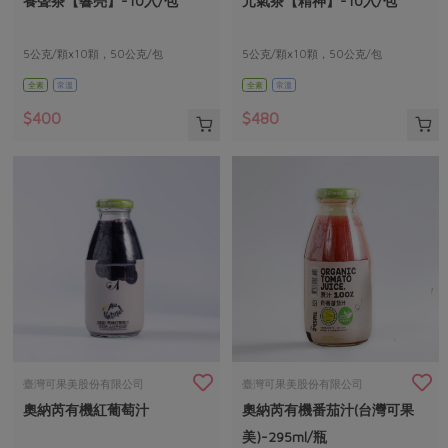
養聲茶【響亮】-10入/包
元氣茶【精神】-10入/包
媒體報導
最新產品
節慶大餐
下載專區
5公克/顆x10顆，50公克/包
5公克/顆x10顆，50公克/包
優惠專區
全素
常溫
全素
常溫
高麗菜海鮮煎餅
地區活動
素食專區
$400
$480
社務會議
地區活動
樂齡友善
活動報下載
臺灣可果美股份有限公司
臺灣可果美股份有限公司
奧納芮有機紅葡萄汁
奧納芮有機番茄汁(台灣可果
美)-295ml/瓶