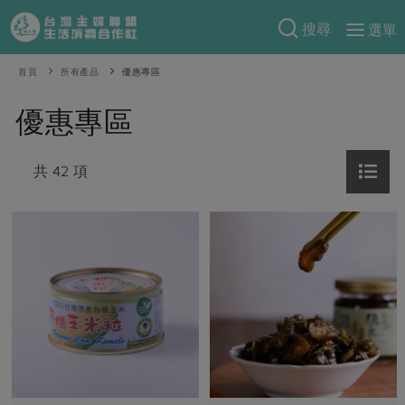
搜尋
選單
產品分類
首頁
所有產品
優惠專區
當季蔬果
食譜料理
優惠專區
一籃菜
當令水果
食材
特別企畫
芽苗類
共 42 項
蕈菇類
米食
預購活動
綠主張
辛香料類
麵食
把最好的台灣味帶回家！
觀點文章
關於合作社
肉食
奶蛋豆・五穀
防災用品預購圓滿結束
主婦食堂
一籃菜真心話
海鮮
蛋
乳製品
認識合作社
重要公告
2026年端午節預購圓滿結束
社內大小事
合作聯合國
常備菜
豆製品
米麵雜糧
關於我們
更多預購活動
產品故事
生活提案
蔬食
合作社組織
肉品・水產
樂齡生活
親子食育
蛋料理
當季產品
員工與求才