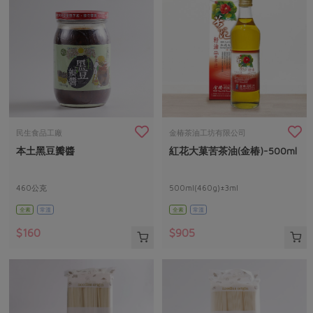
民生食品工廠
金椿茶油工坊有限公司
本土黑豆瓣醬
紅花大菓苦茶油(金椿)-500ml
460公克
500ml(460g)±3ml
全素
常溫
全素
常溫
$160
$905