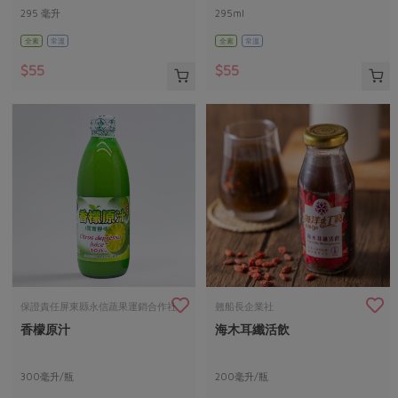
295 毫升
295ml
全素
常溫
全素
常溫
$55
$55
保證責任屏東縣永信蔬果運銷合作社
翹船長企業社
香檬原汁
海木耳纖活飲
300毫升/瓶
200毫升/瓶