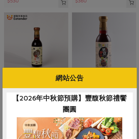
$530
$360
網站公告
民生食品工廠
民生食品工廠
本土無糖醬油
本土黑豆醬油
【2026年中秋節預購】豐馥秋節禮饗
團圓
300毫升
300毫升
全素
常溫
全素
常溫
$340
$270