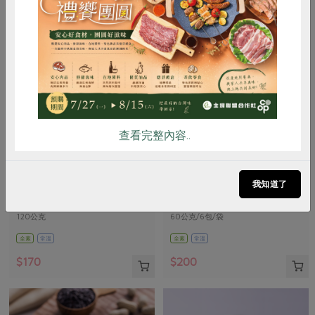
惜食
RPET
食譜
減硝酸鹽
雞蛋
食安
共同購買
查看完整內容..
維聖發企業有限公司
新藻實業有限公司
杏仁角海苔脆片(維聖發)-120g
薄鹽海苔-6入
我知道了
120公克
60公克/6包/袋
全素
常溫
全素
常溫
$170
$200