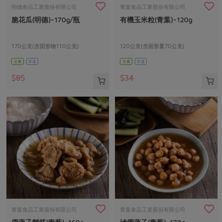
畜產肉類
水產
廚房瑜伽
明德食品工業股份有限公司
青葉食品工業股份有限公司
合作25-經典快閃最後一週
脆花瓜(明德)-170g/瓶
有機玉米粒(青葉)-120g
水畜加工品
料理方式
產品檢驗
合作25-精選產品第四彈
關注議題
烘焙．點心
自主把關
170公克(含固形物110公克)
120公克(含固形量70公克)
合作25-精選產品第三彈
調理食材・點心
減硝酸鹽
惜食
醬料
全素
常溫
全素
常溫
檢驗報告
更多當季產品
調味醬料/南北貨
烘焙
非基改運動
支持本土農糧
湯品．鍋物
$85
$34
硝酸鹽檢驗
休閒零嘴
沖泡飲品
廢核運動
能源議題
漬物
議題活動
保健食品
減添加物
減塑減廢
涼拌沙拉
社員權益
主婦聯盟X樂齡網特約優惠案
公益金
食農教育
飲品
居家好物
合作社法規
30%rPET紅烏龍茶
更多議題
美妝保養
個人清潔
社務專區
2024農業發展計畫年度報告
主題食譜
生活者e週報
家庭清潔
織品
選舉專區
更多議題活動
異國料理
日用品
圖書禮品
綠主張月刊
年菜食譜
防災用品
最新消息
把最好的台灣味帶回家！
青葉食品工業股份有限公司
青葉食品工業股份有限公司
典藏閱覽室
養身食補