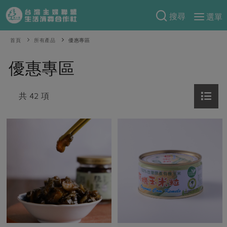
搜尋
選單
產品分類
首頁
所有產品
優惠專區
當季蔬果
食譜料理
優惠專區
一籃菜
當令水果
食材
特別企畫
芽苗類
共 42 項
蕈菇類
米食
預購活動
綠主張
辛香料類
麵食
把最好的台灣味帶回家！
觀點文章
關於合作社
肉食
奶蛋豆・五穀
防災用品預購圓滿結束
主婦食堂
一籃菜真心話
海鮮
蛋
乳製品
認識合作社
重要公告
2026年端午節預購圓滿結束
社內大小事
合作聯合國
常備菜
豆製品
米麵雜糧
關於我們
更多預購活動
產品故事
生活提案
蔬食
合作社組織
肉品・水產
樂齡生活
親子食育
蛋料理
當季產品
員工與求才