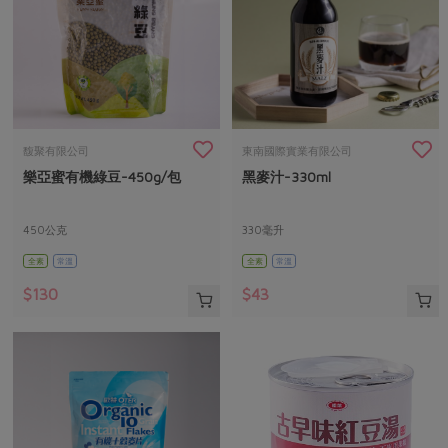
馥聚有限公司
東南國際實業有限公司
樂亞蜜有機綠豆-450g/包
黑麥汁-330ml
450公克
330毫升
全素
常溫
全素
常溫
$130
$43