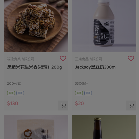
福瑄實業有限公司
正康食品有限公司
黑糙米花生米香(福瑄)-200g
Jacksoy黑豆奶330ml
200公克
330毫升
全素
常溫
全素
常溫
$130
$20