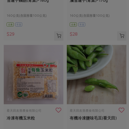
雪蓮子麵筋(青葉)-160g
滷雪蓮子(青葉)-170g
媒體報導
最新產品
節慶大餐
下載專區
160公克(含固形量100公克)
160公克(含固形量100公克)
優惠專區
全素
常溫
全素
常溫
高麗菜海鮮煎餅
地區活動
素食專區
$29
$28
社務會議
地區活動
樂齡友善
活動報下載
看天田友善農食有限公司
看天田友善農食有限公司
冷凍有機玉米粒
有機冷凍鹽味毛豆(看天田)