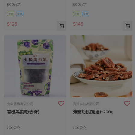
500公克
500公克
全素
冷凍
全素
冷凍
$125
$145
力象股份有限公司
寬達生技有限公司
有機黑棗乾(去籽)
薄鹽胡桃(寬達)-200g
200公克
200公克