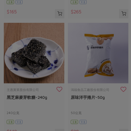
全素
常溫
全素
常溫
$165
$265
主惠實業股份有限公司
鴻福食品工廠股份有限公司
黑芝麻麥芽軟糖-240g
原味洋芋捲片-50g
240公克
50公克
全素
常溫
全素
常溫