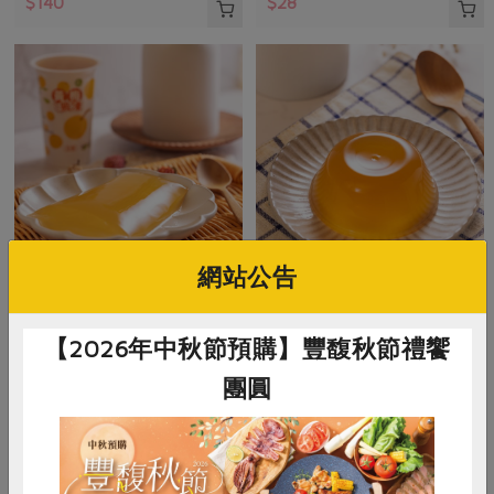
$140
$28
網站公告
豐喜食品股份有限公司
豐喜食品股份有限公司
黃梅吸凍(豐喜)-220g
紫蘇梅果凍(豐喜)-130g
【2026年中秋節預購】豐馥秋節禮饗
團圓
220公克
130公克
全素
常溫
全素
常溫
$32
$20