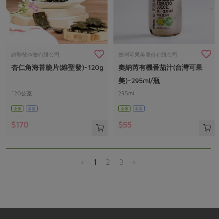
維聖發企業有限公司
臺灣可果美股份有限公司
杏仁角海苔脆片(維聖發)-120g
奧納芮有機番茄汁(台灣可果
美)-295ml/瓶
120公克
295ml
全素
常溫
全素
常溫
$170
$55
‹
1
2
3
›