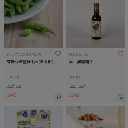
看天田友善農食有限公司
民生食品工廠
有機冷凍鹽味毛豆(看天田)
本土無糖醬油
500公克
300毫升
全素
冷凍
全素
常溫
$145
$340