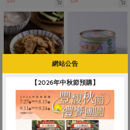
$20
$28
網站公告
青葉食品工業股份有限公司
青葉食品工業股份有限公司
【2026年中秋節預購】
雪蓮子麵筋(青葉)-160g
有機玉米粒(青葉)-120g
160公克(含固形量100公克)
120公克(含固形量70公克)
全素
常溫
全素
常溫
$29
$34