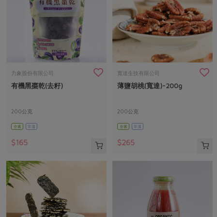
力象股份有限公司
寬達生技有限公司
有機黑棗乾(去籽)
薄鹽胡桃(寬達)-200g
200公克
200公克
全素
常溫
全素
常溫
$165
$265