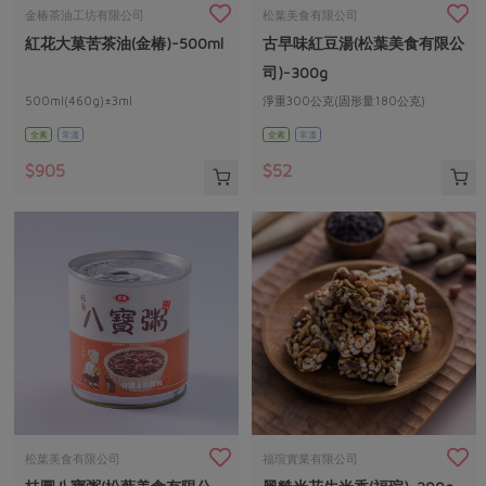
畜產肉類
水產
廚房瑜伽
金椿茶油工坊有限公司
松葉美食有限公司
合作25-經典快閃最後一週
紅花大菓苦茶油(金椿)-500ml
古早味紅豆湯(松葉美食有限公
水畜加工品
料理方式
產品檢驗
合作25-精選產品第四彈
關注議題
司)-300g
烘焙．點心
自主把關
500ml(460g)±3ml
淨重300公克(固形量180公克)
合作25-精選產品第三彈
調理食材・點心
減硝酸鹽
惜食
醬料
全素
常溫
全素
常溫
檢驗報告
更多當季產品
調味醬料/南北貨
烘焙
非基改運動
支持本土農糧
湯品．鍋物
$905
$52
硝酸鹽檢驗
休閒零嘴
沖泡飲品
廢核運動
能源議題
漬物
議題活動
保健食品
減添加物
減塑減廢
涼拌沙拉
社員權益
主婦聯盟X樂齡網特約優惠案
公益金
食農教育
飲品
居家好物
合作社法規
30%rPET紅烏龍茶
更多議題
美妝保養
個人清潔
社務專區
2024農業發展計畫年度報告
主題食譜
生活者e週報
家庭清潔
織品
選舉專區
更多議題活動
異國料理
日用品
圖書禮品
綠主張月刊
年菜食譜
防災用品
最新消息
把最好的台灣味帶回家！
松葉美食有限公司
福瑄實業有限公司
典藏閱覽室
養身食補