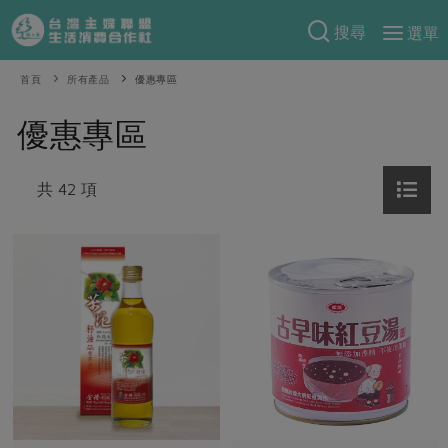
搜尋
選單
產品分類
首頁
所有產品
優惠專區
當季蔬果
食譜料理
優惠專區
一籃菜
當令水果
食材
特別企畫
芽苗類
共 42 項
蕈菇類
米食
預購活動
綠主張
辛香料類
麵食
把最好的台灣味帶回家！
觀點文章
關於合作社
肉食
奶蛋豆・五穀
防災用品預購圓滿結束
主婦食堂
一籃菜真心話
海鮮
蛋
乳製品
認識合作社
重要公告
2026年端午節預購圓滿結束
社內大小事
合作聯合國
常備菜
豆製品
米麵雜糧
關於我們
更多預購活動
產品故事
生活提案
蔬食
合作社組織
肉品・水產
樂齡生活
親子食育
蛋料理
當季產品
員工與求才