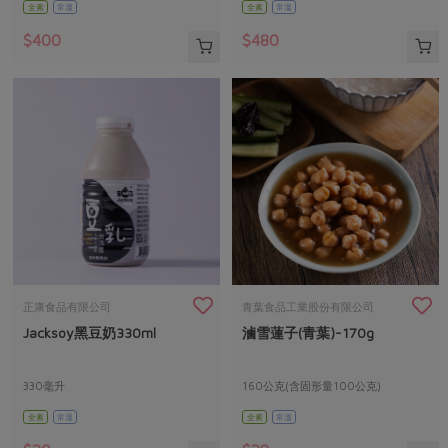
全素
常溫
全素
常溫
$400
$480
正康食品有限公司
青葉食品工業股份有限公司
Jacksoy黑豆奶330ml
滷雪蓮子(青葉)-170g
330毫升
160公克(含固形量100公克)
全素
常溫
全素
常溫