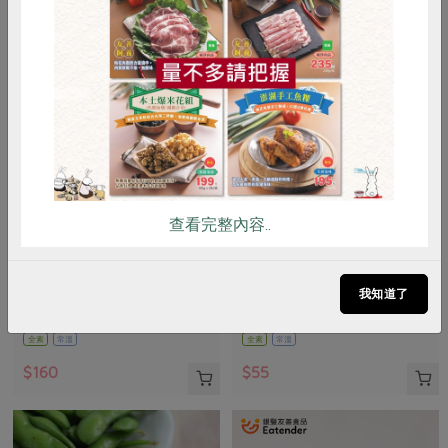
惜食
RPET
食譜
減硝酸鹽
雞蛋
食安
共同購買
查看完整內容..
正原有機國際有限公司
臺灣可果美股份有限公司
歐特有機十穀麥片
奧納芮有機紅葡萄汁
我知道了
500公克
295 毫升
全素
常溫
全素
常溫
$160
$55