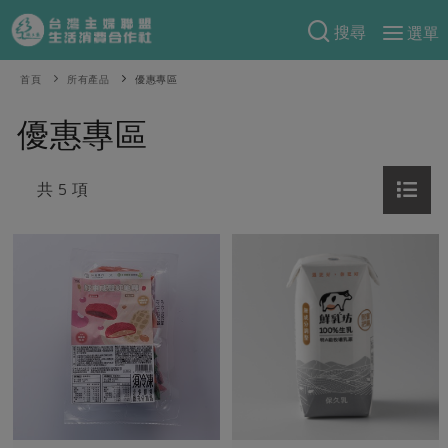
搜尋
選單
產品分類
首頁
所有產品
優惠專區
當季蔬果
食譜料理
優惠專區
一籃菜
當令水果
食材
特別企畫
芽苗類
共 5 項
蕈菇類
米食
預購活動
綠主張
辛香料類
麵食
把最好的台灣味帶回家！
觀點文章
關於合作社
肉食
奶蛋豆・五穀
防災用品預購圓滿結束
主婦食堂
一籃菜真心話
海鮮
蛋
乳製品
認識合作社
重要公告
2026年端午節預購圓滿結束
社內大小事
合作聯合國
常備菜
豆製品
米麵雜糧
關於我們
更多預購活動
產品故事
生活提案
蔬食
合作社組織
肉品・水產
樂齡生活
親子食育
蛋料理
當季產品
員工與求才