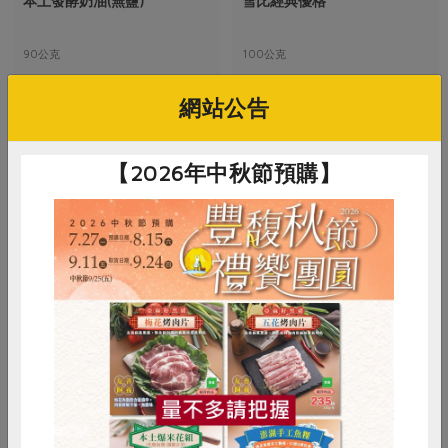
本土發酵奶油(無鹽)
雪比經典優格
媒體報導
最新產品
節慶大餐
下載專區
90公克
100公克
優惠專區
奶素
冷藏
奶素
冷藏
高麗菜海鮮煎餅
網站公告
地區活動
素食專區
$145
$38
社務會議
地區活動
樂齡友善
【2026年中秋節預購】
活動報下載
惜食
RPET
食譜
減硝酸鹽
鴻福食品工廠股份有限公司
雞蛋
食安
共同購買
動物造型餅乾(海鹽)