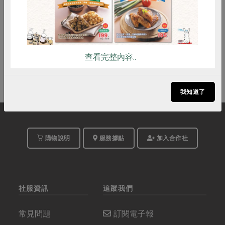
100公克
奶素
常溫
$35
查看完整內容..
我知道了
購物說明
服務據點
加入合作社
社服資訊
追蹤我們
常見問題
訂閱電子報