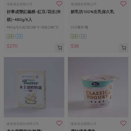
畜產肉類
水產
廚房瑜伽
米棋食品有限公司
慕渴股份有限公司
傳到心坎裡，誠心又澎派
好事成雙紅龜粿-紅豆/花生(米
鮮乳坊100%生乳保久乳
水畜加工品
料理方式
產品檢驗
合作25-經典快閃最後一週
關注議題
棋)-480g/6入
烘焙．點心
自主把關
480g/6入(紅豆口味*3+花生口味*3)
200毫升/瓶
合作25-精選產品第四彈
調理食材・點心
減硝酸鹽
惜食
醬料
奶素
冷凍
奶素
常溫
檢驗報告
更多當季產品
調味醬料/南北貨
烘焙
非基改運動
支持本土農糧
湯品．鍋物
$270
$38
硝酸鹽檢驗
休閒零嘴
沖泡飲品
廢核運動
能源議題
漬物
議題活動
保健食品
減添加物
減塑減廢
涼拌沙拉
社員權益
主婦聯盟X樂齡網特約優惠案
公益金
食農教育
飲品
居家好物
合作社法規
30%rPET紅烏龍茶
更多議題
美妝保養
個人清潔
社務專區
2024農業發展計畫年度報告
主題食譜
生活者e週報
家庭清潔
織品
選舉專區
更多議題活動
異國料理
日用品
圖書禮品
綠主張月刊
年菜食譜
防災用品
最新消息
傳到心坎裡，誠心又澎派
峻鼎食品股份有限公司
隆昌食品有限公司
典藏閱覽室
養身食補