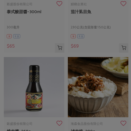
畜產肉類
水產
廚房瑜伽
穀盛股份有限公司
鰻鄉企業社
合作25-經典快閃最後一週
泰式酸甜醬-300ml
茄汁虱目魚
水畜加工品
料理方式
產品檢驗
合作25-精選產品第四彈
關注議題
烘焙．點心
自主把關
300毫升
230公克(含固形量150公克)
合作25-精選產品第三彈
調理食材・點心
減硝酸鹽
惜食
醬料
葷
常溫
葷
常溫
檢驗報告
更多當季產品
調味醬料/南北貨
烘焙
非基改運動
支持本土農糧
湯品．鍋物
$65
$69
硝酸鹽檢驗
休閒零嘴
沖泡飲品
廢核運動
能源議題
漬物
議題活動
保健食品
減添加物
減塑減廢
涼拌沙拉
社員權益
主婦聯盟X樂齡網特約優惠案
公益金
食農教育
飲品
居家好物
合作社法規
30%rPET紅烏龍茶
更多議題
美妝保養
個人清潔
社務專區
2024農業發展計畫年度報告
主題食譜
生活者e週報
家庭清潔
織品
選舉專區
更多議題活動
異國料理
日用品
圖書禮品
綠主張月刊
年菜食譜
防災用品
最新消息
把最好的台灣味帶回家！
穀盛股份有限公司
海森食品股份有限公司
典藏閱覽室
養身食補