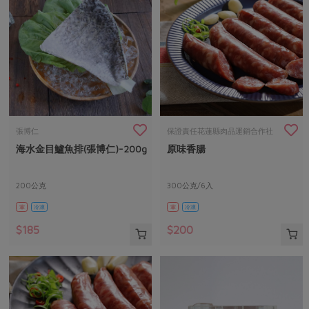
張博仁
保證責任花蓮縣肉品運銷合作社
海水金目鱸魚排(張博仁)-200g
原味香腸
200公克
300公克/6入
葷
冷凍
葷
冷凍
$185
$200