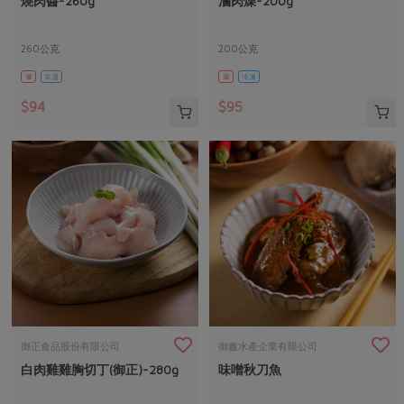
燒肉醬-260g
滷肉燥-200g
媒體報導
最新產品
節慶大餐
下載專區
260公克
200公克
優惠專區
葷
常溫
葷
冷凍
高麗菜海鮮煎餅
地區活動
素食專區
$94
$95
社務會議
地區活動
樂齡友善
活動報下載
御正食品股份有限公司
御鑫水產企業有限公司
白肉雞雞胸切丁(御正)-280g
味噌秋刀魚