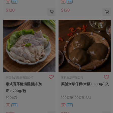
葷
冷凍
葷
冷凍
$120
$128
御正食品股份有限公司
米棋食品有限公司
泰式香茅醃漬雞腿排(御
菜脯米草仔粿(米棋)-300g/3入
正)-200g/包
200公克
300公克(100公克x3入)
葷
冷凍
葷
冷凍