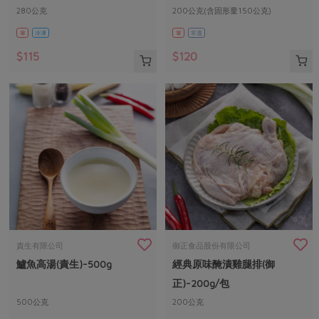
280公克
200公克(含固形量150公克)
葷
冷凍
葷
常溫
$115
$120
責生有限公司
御正食品股份有限公司
鱸魚高湯(責生)-500g
經典原味醃漬雞腿排(御
正)-200g/包
500公克
200公克