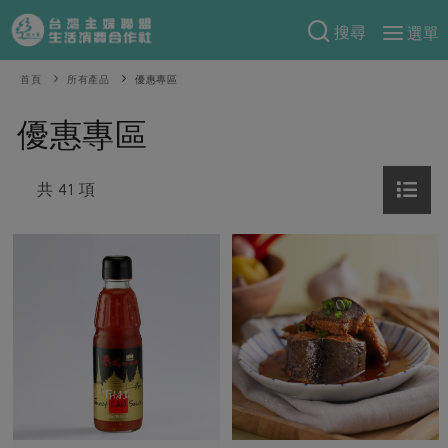
搜尋
選單
產品分類
首頁
所有產品
優惠專區
當季蔬果
食譜料理
優惠專區
一籃菜
當令水果
食材
特別企畫
芽苗類
共 41 項
蕈菇類
米食
預購活動
綠主張
辛香料類
麵食
把最好的台灣味帶回家！
觀點文章
關於合作社
肉食
奶蛋豆・五穀
防災用品預購圓滿結束
主婦食堂
一籃菜真心話
海鮮
蛋
乳製品
認識合作社
重要公告
2026年端午節預購圓滿結束
社內大小事
合作聯合國
常備菜
豆製品
米麵雜糧
關於我們
更多預購活動
產品故事
生活提案
蔬食
合作社組織
肉品・水產
樂齡生活
親子食育
蛋料理
當季產品
員工與求才