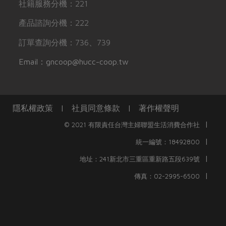
社籍服務分機：221
產品諮詢分機：222
訂單查詢分機：736、739
Email：gncoop@hucc-coop.tw
隱私權政策
|
社員同意條款
|
著作權聲明
|
© 2021 有限責任台灣主婦聯盟生活消費合作社
|
統一編號：18492800
|
地址：241新北市三重區重新路五段639號
|
傳真：02-2995-6500