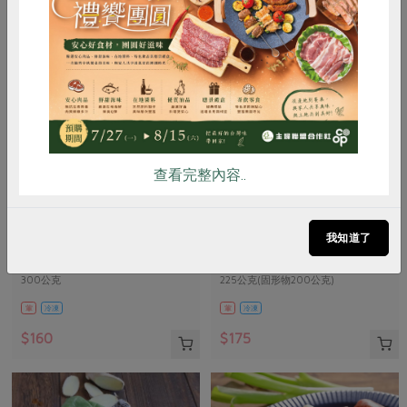
惜食
RPET
食譜
減硝酸鹽
雞蛋
食安
共同購買
查看完整內容..
張博仁
保證責任花蓮縣肉品運銷合作社
海水金目鱸魚(張博仁)-300g
味噌鹽麴五花醃肉片(花肉
我知道了
社)-225g
300公克
225公克(固形物200公克)
葷
冷凍
葷
冷凍
$160
$175