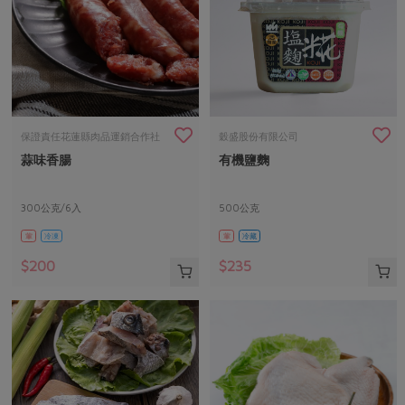
保證責任花蓮縣肉品運銷合作社
穀盛股份有限公司
蒜味香腸
有機鹽麴
300公克/6入
500公克
葷
冷凍
葷
冷藏
$200
$235