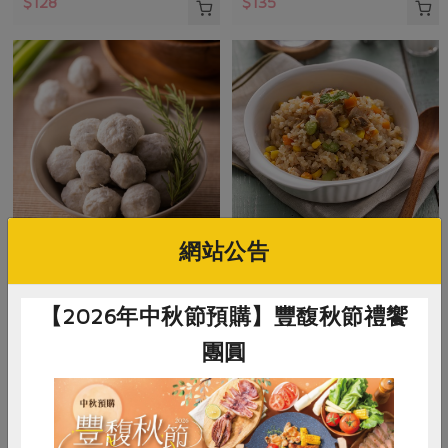
$128
$135
網站公告
正鑫水產加工有限公司
御鑫水產企業有限公司
虱目魚丸(無添加磷酸鹽)
奶香鮭魚炊飯(御鑫水產)-250g
【2026年中秋節預購】豐馥秋節禮饗
團圓
500公克
250公克
葷
冷凍
葷
冷凍
$145
$150