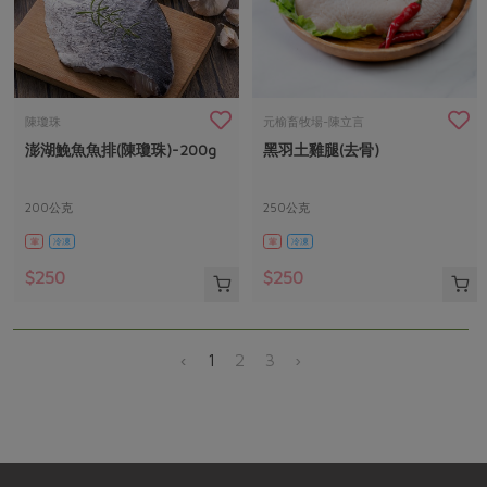
陳瓊珠
元榆畜牧場-陳立言
澎湖鮸魚魚排(陳瓊珠)-200g
黑羽土雞腿(去骨)
200公克
250公克
葷
冷凍
葷
冷凍
$250
$250
‹
1
2
3
›