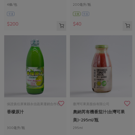
4條/包
200毫升/瓶
常溫
全素
常溫
$200
$40
保證責任屏東縣永信蔬果運銷合作社
臺灣可果美股份有限公司
香檬原汁
奧納芮有機番茄汁(台灣可果
美)-295ml/瓶
300毫升/瓶
295ml