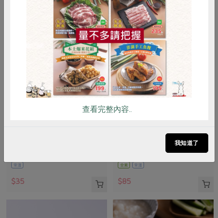
惜食
RPET
食譜
減硝酸鹽
雞蛋
食安
共同購買
查看完整內容..
席源股份有限公司
明德食品工業股份有限公司
紅烏龍茶(無糖)
脆花瓜(明德)-170g/瓶
我知道了
490ml
170公克(含固形物110公克)
常溫
全素
常溫
$35
$85