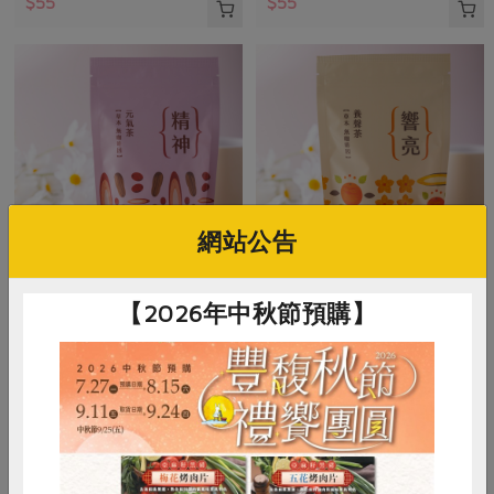
$55
$55
網站公告
集品生物科技有限公司
集品生物科技有限公司
【2026年中秋節預購】
元氣茶【精神】-10入/包
養聲茶【響亮】-10入/包
5公克/顆x10顆，50公克/包
5公克/顆x10顆，50公克/包
全素
常溫
全素
常溫
$480
$400