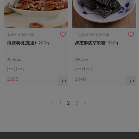
寬達生技有限公司
主惠實業股份有限公司
薄鹽胡桃(寬達)-200g
黑芝麻麥芽軟糖-240g
200公克
240公克
全素
常溫
全素
常溫
$265
$140
‹
1
2
3
›