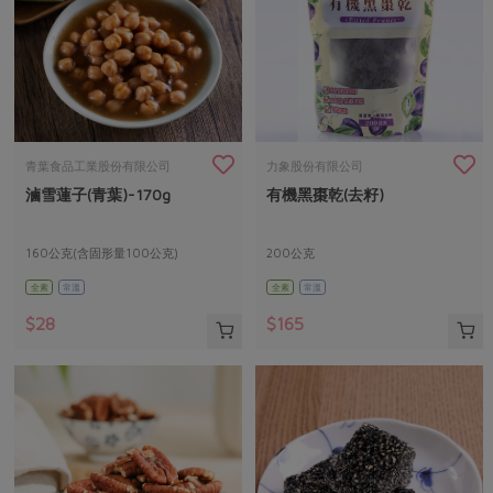
青葉食品工業股份有限公司
力象股份有限公司
滷雪蓮子(青葉)-170g
有機黑棗乾(去籽)
160公克(含固形量100公克)
200公克
全素
常溫
全素
常溫
$28
$165