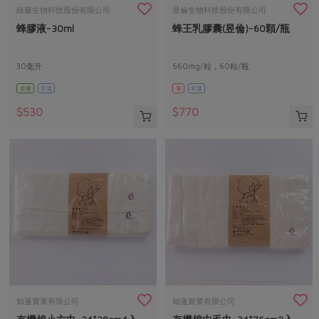
畜產肉類
水產
廚房瑜伽
綠藤生物科技股份有限公司
昱倫生物科技股份有限公司
合作25-經典快閃最後一週
蜂膠液-30ml
蜂王乳膠囊(昱倫)-60顆/瓶
水畜加工品
料理方式
產品檢驗
合作25-精選產品第四彈
關注議題
烘焙．點心
自主把關
30毫升
560mg/粒，60粒/瓶
合作25-精選產品第三彈
調理食材・點心
減硝酸鹽
惜食
醬料
全素
常溫
葷
常溫
檢驗報告
更多當季產品
調味醬料/南北貨
烘焙
非基改運動
支持本土農糧
湯品．鍋物
$530
$770
硝酸鹽檢驗
休閒零嘴
沖泡飲品
廢核運動
能源議題
漬物
議題活動
保健食品
減添加物
減塑減廢
涼拌沙拉
社員權益
主婦聯盟X樂齡網特約優惠案
公益金
食農教育
飲品
居家好物
合作社法規
30%rPET紅烏龍茶
更多議題
美妝保養
個人清潔
社務專區
2024農業發展計畫年度報告
主題食譜
生活者e週報
家庭清潔
織品
選舉專區
更多議題活動
異國料理
日用品
圖書禮品
綠主張月刊
年菜食譜
防災用品
最新消息
把最好的台灣味帶回家！
知蓮實業有限公司
知蓮實業有限公司
典藏閱覽室
養身食補