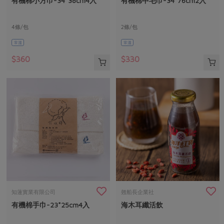
有機棉小方巾-34*38cm4入
有機棉中毛巾-34*76cm2入
媒體報導
最新產品
節慶大餐
下載專區
4條/包
2條/包
優惠專區
常溫
常溫
高麗菜海鮮煎餅
地區活動
素食專區
$360
$330
社務會議
地區活動
樂齡友善
活動報下載
知蓮實業有限公司
翹船長企業社
有機棉手巾-23*25cm4入
海木耳纖活飲