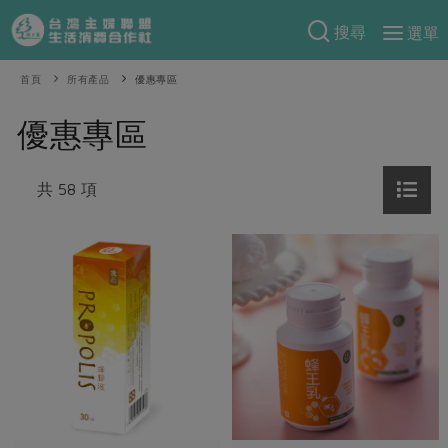
搜尋
選單
產品分類
首頁
所有產品
優惠專區
當季蔬果
食譜料理
優惠專區
一籃菜
當令水果
食材
特別企畫
芽苗類
共 58 項
蕈菇類
米食
預購活動
綠主張
辛香料類
麵食
把最好的台灣味帶回家！
觀點文章
關於合作社
肉食
奶蛋豆・五穀
防災用品預購圓滿結束
主婦食堂
一籃菜真心話
海鮮
蛋
乳製品
認識合作社
重要公告
2026年端午節預購圓滿結束
社內大小事
合作聯合國
常備菜
豆製品
米麵雜糧
關於我們
更多預購活動
產品故事
生活提案
蔬食
合作社組織
肉品・水產
樂齡生活
親子食育
蛋料理
當季產品
員工與求才