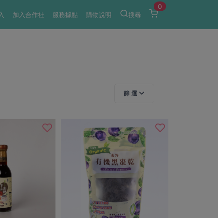
0
入
加入合作社
服務據點
購物說明
搜尋
篩 選