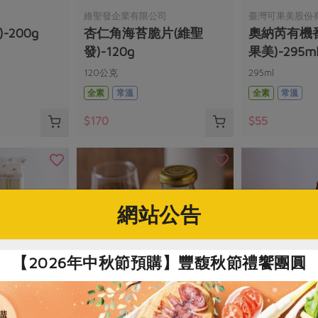
維聖發企業有限公司
臺灣可果美股份
-200g
杏仁角海苔脆片(維聖
奧納芮有機
發)-120g
果美)-295m
120公克
295ml
全素
常溫
全素
常溫
$170
$55
網站公告
【2026年中秋節預購】豐馥秋節禮饗團圓