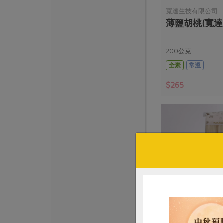
寬達生技有限公司
薄鹽胡桃(寬達)
200公克
全素
常溫
$265