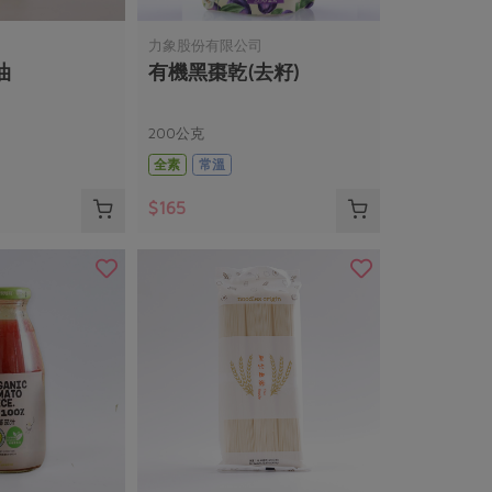
力象股份有限公司
油
有機黑棗乾(去籽)
200公克
全素
常溫
$165