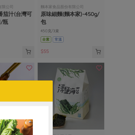
有限公司
麵本家食品股份有限公司
番茄汁(台灣可
原味細麵(麵本家)-450g/
l/瓶
包
450克/3束
全素
常溫
$55