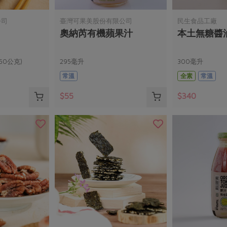
公司
臺灣可果美股份有限公司
民生食品工廠
奧納芮有機蘋果汁
本土無糖醬
50公克)
295毫升
300毫升
常溫
全素
常溫
$55
$340