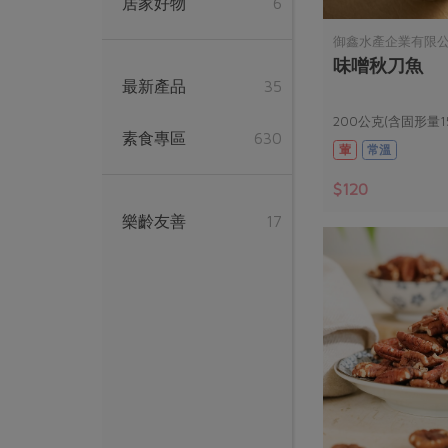
居家好物
6
御鑫水產企業有限
味噌秋刀魚
最新產品
35
200公克(含固形量1
素食專區
630
葷
常溫
$120
樂齡友善
17