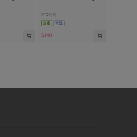
240公克
全素
常溫
$140