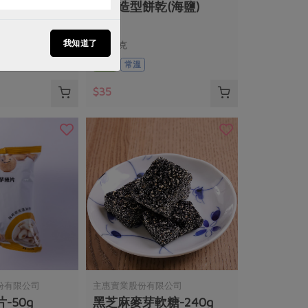
豆-450g/包
動物造型餅乾(海鹽)
我知道了
100公克
奶素
常溫
$35
份有限公司
主惠實業股份有限公司
-50g
黑芝麻麥芽軟糖-240g