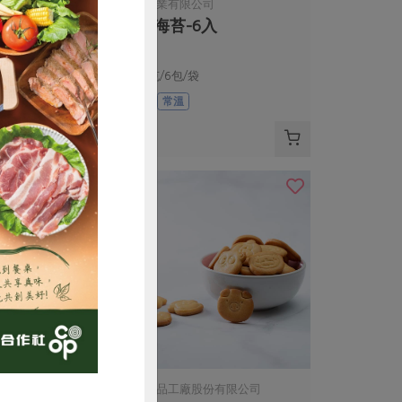
份有限公司
新藻實業有限公司
-170g/瓶
薄鹽海苔-6入
110公克)
60公克/6包/袋
全素
常溫
$200
購買
鴻福食品工廠股份有限公司