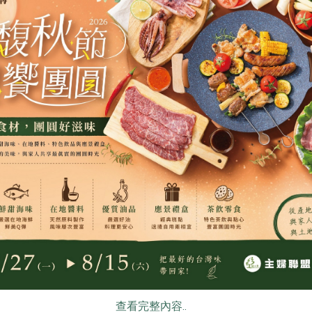
限公司
翹船長企業社
明德食品工業股
)-450g/
海木耳纖活飲
脆花瓜(明德)
200毫升/瓶
170公克(含固形物
全素
常溫
全素
常溫
$40
$85
食
RPET
食譜
減硝酸鹽
雞蛋
食安
共同
限公司
保證責任屏東縣永信蔬果運銷合作社
馥聚有限公司
查看完整內容..