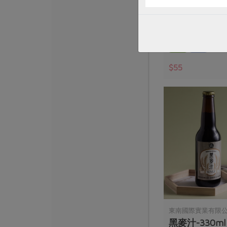
原味麵條(麵本家
包
450克/3束
全素
常溫
$55
東南國際實業有限
黑麥汁-330ml