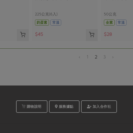
225公克(6入)
50公克
奶蛋素
常溫
全素
常溫
$45
$28
‹
1
2
3
›
購物說明
服務據點
加入合作社