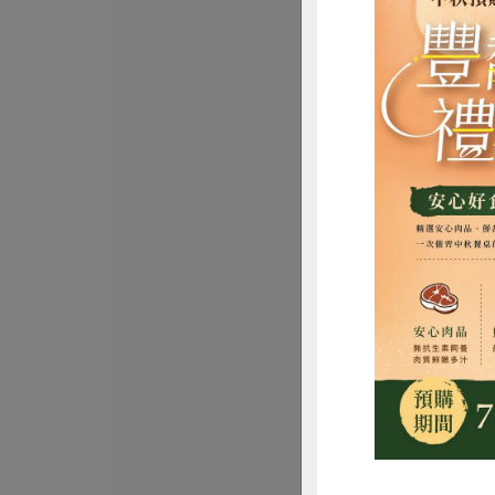
麵本家食品股份有
原味寬麵(麵本家
包
450克/3束
全素
常溫
$55
惜
麵本家食品股份有