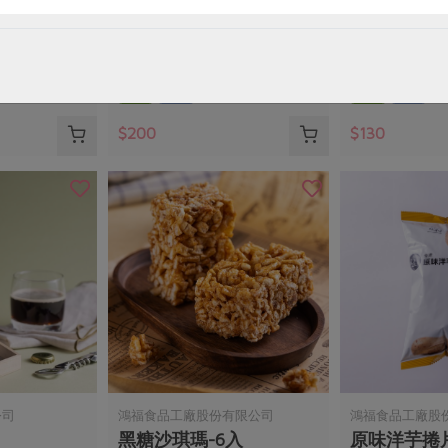
)-450g/
香檬原汁
樂亞蜜有機綠
300毫升/瓶
450公克
全素
常溫
全素
常溫
$200
$130
公司
鴻福食品工廠股份有限公司
鴻福食品工廠股
黑糖沙琪瑪-6入
原味洋芋捲片