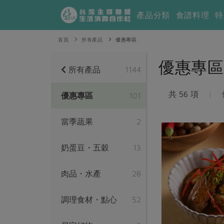
產品分類
食譜料理
特
首頁
所有產品
優惠專區
優惠專區
所有產品
1144
共 56 項
|
優惠專區
101
當季蔬果
2
奶蛋豆・五穀
13
肉品・水產
28
調理食材・點心
52