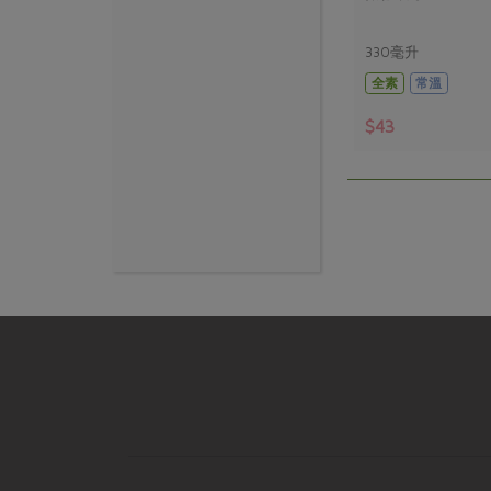
330毫升
全素
常溫
$43