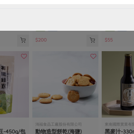
70g/瓶
薄鹽海苔-6入
原味麵條(麵本
包
10公克)
60公克/6包/袋
450克/3束
全素
常溫
全素
常溫
$200
$55
鴻福食品工廠股份有限公司
東南國際實業有
450g/包
動物造型餅乾(海鹽)
黑麥汁-330