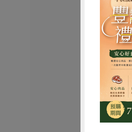
麵本家食品股份有
原味細麵(麵本家
包
450克/3束
全素
常溫
$55
惜
明德食品工業股份