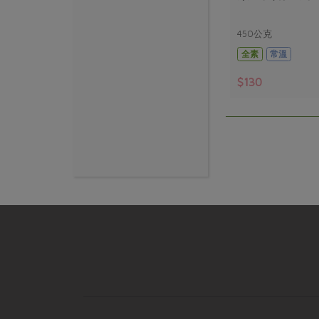
450公克
全素
常溫
$130