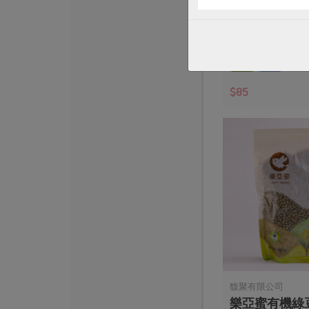
脆花瓜(明德)-1
170公克(含固形物1
全素
常溫
$85
馥聚有限公司
樂亞蜜有機綠豆-