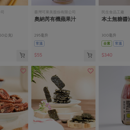
公司
臺灣可果美股份有限公司
民生食品工廠
奧納芮有機蘋果汁
本土無糖醬
50公克)
295毫升
300毫升
常溫
全素
常溫
$55
$340