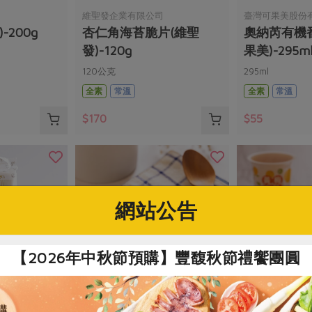
維聖發企業有限公司
臺灣可果美股份
-200g
杏仁角海苔脆片(維聖
奧納芮有機
發)-120g
果美)-295m
120公克
295ml
全素
常溫
全素
常溫
$170
$55
網站公告
【2026年中秋節預購】豐馥秋節禮饗團圓