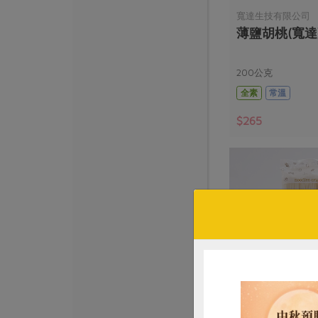
寬達生技有限公司
薄鹽胡桃(寬達)
200公克
全素
常溫
$265