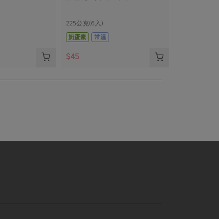
225公克(6入)
奶蛋素
常溫
$45