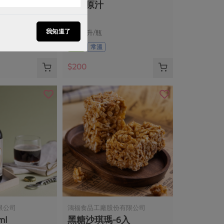
家)-450g/
香檬原汁
我知道了
300毫升/瓶
全素
常溫
$200
限公司
鴻福食品工廠股份有限公司
ml
黑糖沙琪瑪-6入