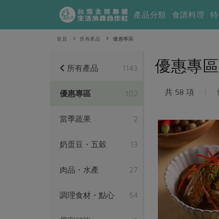
產品分類
食譜料理
特
首頁
所有產品
優惠專區
優惠專區
所有產品
1143
共 58 項
|
優惠專區
102
當季蔬果
2
奶蛋豆・五穀
13
肉品・水產
27
調理食材・點心
54