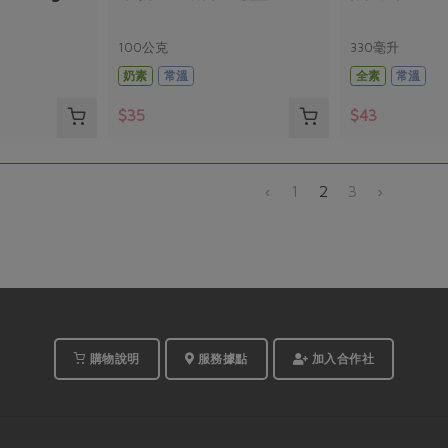
100公克
330毫升
奶素
常溫
全素
常溫
$35
$43
‹
1
2
3
›
購物說明
服務據點
加入合作社