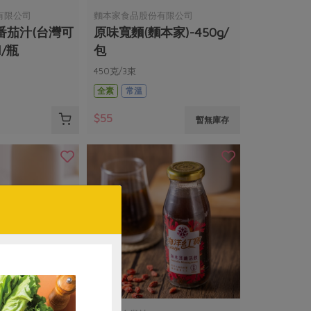
有限公司
麵本家食品股份有限公司
番茄汁(台灣可
原味寬麵(麵本家)-450g/
l/瓶
包
450克/3束
全素
常溫
$55
暫無庫存