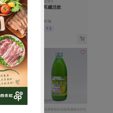
限公司
翹船長企業社
)-220g
海木耳纖活飲
200毫升/瓶
全素
常溫
$40
購買
有限公司
保證責任屏東縣永信蔬果運銷合作社