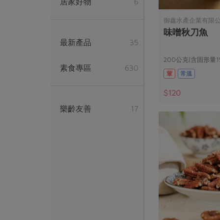
居家好物
6
御鑫水產企業有限
味噌秋刀魚
最新產品
35
200公克(含固形量1
素食專區
630
葷
常溫
$120
樂齡友善
17