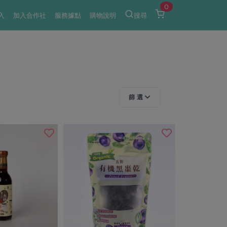
0
入
加入合作社
服務據點
購物說明
搜尋
篩 選