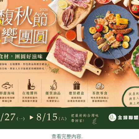
限公司
豐喜食品股份有限公司
豐喜食品股份有
)-450g/
紫蘇梅果凍(豐喜)-130g
黃梅吸凍(豐喜
130公克
220公克
全素
常溫
全素
常溫
$20
$32
食
RPET
食譜
減硝酸鹽
雞蛋
食安
共同
有限公司
新藻實業有限公司
麵本家食品股份
查看完整內容..