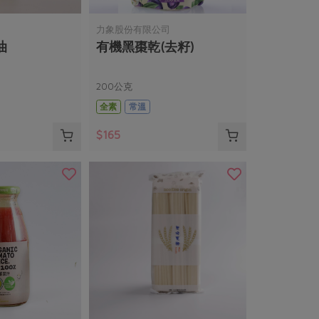
力象股份有限公司
油
有機黑棗乾(去籽)
200公克
全素
常溫
$165