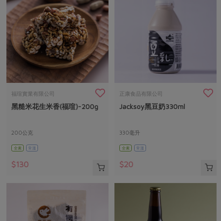
福瑄實業有限公司
正康食品有限公司
黑糙米花生米香(福瑄)-200g
Jacksoy黑豆奶330ml
200公克
330毫升
全素
常溫
全素
常溫
$130
$20