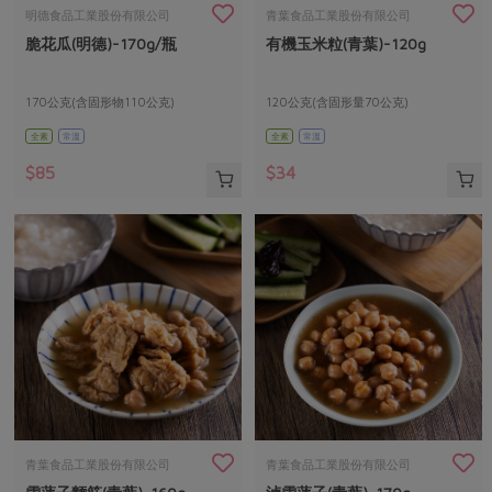
畜產肉類
水產
廚房瑜伽
明德食品工業股份有限公司
青葉食品工業股份有限公司
合作25-經典快閃最後一週
脆花瓜(明德)-170g/瓶
有機玉米粒(青葉)-120g
水畜加工品
料理方式
產品檢驗
合作25-精選產品第四彈
關注議題
烘焙．點心
自主把關
170公克(含固形物110公克)
120公克(含固形量70公克)
合作25-精選產品第三彈
調理食材・點心
減硝酸鹽
惜食
醬料
全素
常溫
全素
常溫
檢驗報告
更多當季產品
調味醬料/南北貨
烘焙
非基改運動
支持本土農糧
湯品．鍋物
$85
$34
硝酸鹽檢驗
休閒零嘴
沖泡飲品
廢核運動
能源議題
漬物
議題活動
保健食品
減添加物
減塑減廢
涼拌沙拉
社員權益
主婦聯盟X樂齡網特約優惠案
公益金
食農教育
飲品
居家好物
合作社法規
30%rPET紅烏龍茶
更多議題
美妝保養
個人清潔
社務專區
2024農業發展計畫年度報告
主題食譜
生活者e週報
家庭清潔
織品
選舉專區
更多議題活動
異國料理
日用品
圖書禮品
綠主張月刊
年菜食譜
防災用品
最新消息
把最好的台灣味帶回家！
青葉食品工業股份有限公司
青葉食品工業股份有限公司
典藏閱覽室
養身食補