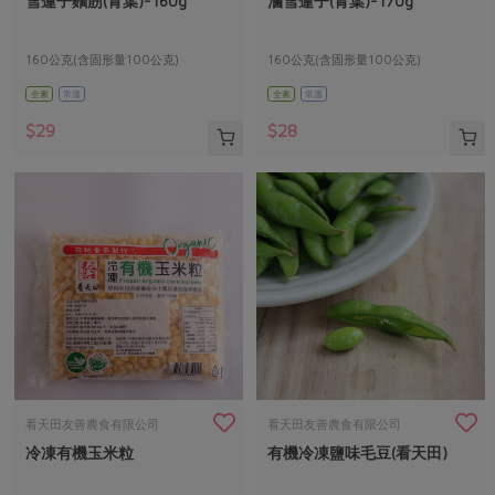
雪蓮子麵筋(青葉)-160g
滷雪蓮子(青葉)-170g
媒體報導
最新產品
節慶大餐
下載專區
160公克(含固形量100公克)
160公克(含固形量100公克)
優惠專區
全素
常溫
全素
常溫
高麗菜海鮮煎餅
地區活動
素食專區
$29
$28
社務會議
地區活動
樂齡友善
活動報下載
看天田友善農食有限公司
看天田友善農食有限公司
冷凍有機玉米粒
有機冷凍鹽味毛豆(看天田)