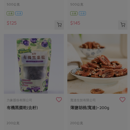
500公克
500公克
全素
冷凍
全素
冷凍
$125
$145
力象股份有限公司
寬達生技有限公司
有機黑棗乾(去籽)
薄鹽胡桃(寬達)-200g
200公克
200公克