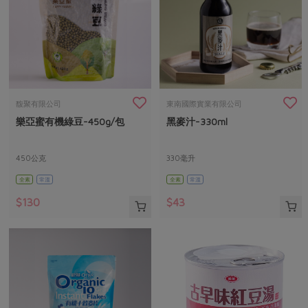
馥聚有限公司
東南國際實業有限公司
樂亞蜜有機綠豆-450g/包
黑麥汁-330ml
450公克
330毫升
全素
常溫
全素
常溫
$130
$43