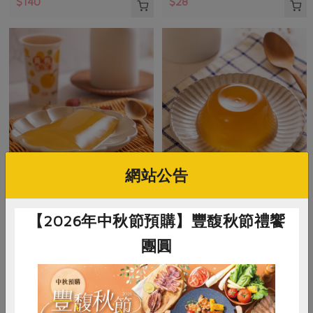
$140
$28
網站公告
豐喜食品股份有限公司
豐喜食品股份有限公司
黃梅吸凍(豐喜)-220g
紫蘇梅果凍(豐喜)-130g
【2026年中秋節預購】豐馥秋節禮饗
團圓
220公克
130公克
全素
常溫
全素
常溫
$32
$20