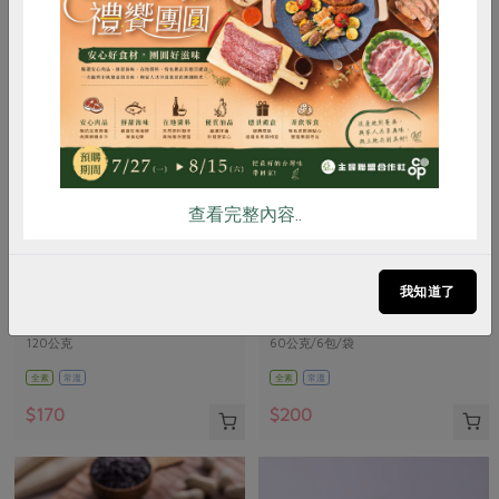
惜食
RPET
食譜
減硝酸鹽
雞蛋
食安
共同購買
查看完整內容..
維聖發企業有限公司
新藻實業有限公司
杏仁角海苔脆片(維聖發)-120g
薄鹽海苔-6入
我知道了
120公克
60公克/6包/袋
全素
常溫
全素
常溫
$170
$200