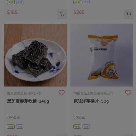
全素
常溫
全素
常溫
$165
$265
主惠實業股份有限公司
鴻福食品工廠股份有限公司
黑芝麻麥芽軟糖-240g
原味洋芋捲片-50g
240公克
50公克
全素
常溫
全素
常溫