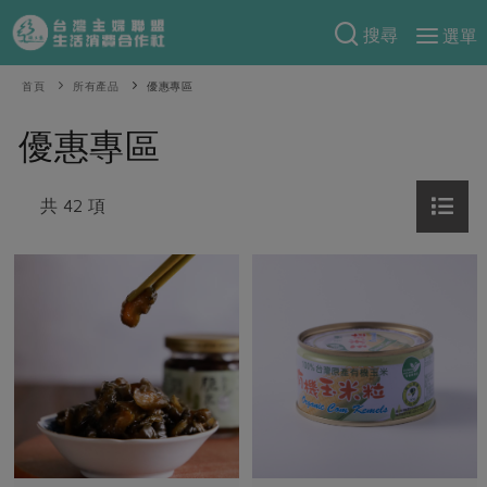
搜尋
選單
產品分類
首頁
所有產品
優惠專區
當季蔬果
食譜料理
優惠專區
一籃菜
當令水果
食材
特別企畫
芽苗類
共 42 項
蕈菇類
米食
預購活動
綠主張
辛香料類
麵食
把最好的台灣味帶回家！
觀點文章
關於合作社
肉食
奶蛋豆・五穀
防災用品預購圓滿結束
主婦食堂
一籃菜真心話
海鮮
蛋
乳製品
認識合作社
重要公告
2026年端午節預購圓滿結束
社內大小事
合作聯合國
常備菜
豆製品
米麵雜糧
關於我們
更多預購活動
產品故事
生活提案
蔬食
合作社組織
肉品・水產
樂齡生活
親子食育
蛋料理
當季產品
員工與求才