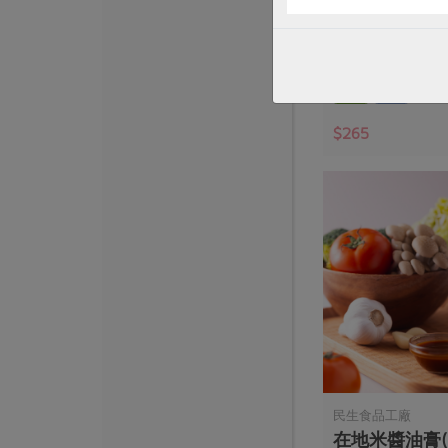
薄鹽胡桃(寬達)
200公克
全素
常溫
$265
民生食品工廠
在地米醬油膏