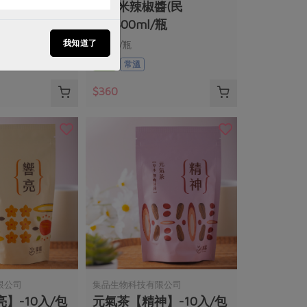
油
在地米辣椒醬(民
生)-300ml/瓶
我知道了
300ml/瓶
全素
常溫
$360
限公司
集品生物科技有限公司
】-10入/包
元氣茶【精神】-10入/包