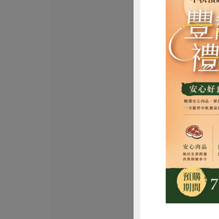
維聖發企業有限公
杏仁角海苔脆
發)-120g
120公克
全素
常溫
$170
惜
寬達生技有限公司