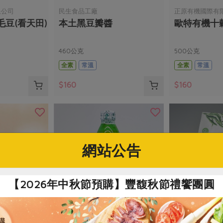
限公司
民生食品工廠
正原有機國際有
豆(看天田)
本土黑豆瓣醬
歐特有機十
460公克
500公克
全素
常溫
全素
常溫
$160
$160
網站公告
【2026年中秋節預購】豐馥秋節禮饗團圓