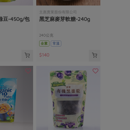
主惠實業股份有限公司
豆-450g/包
黑芝麻麥芽軟糖-240g
240公克
全素
常溫
$140