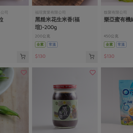
限公司
福瑄實業有限公司
馥聚有限公司
粒
黑糙米花生米香(福
樂亞蜜有機綠
瑄)-200g
200公克
450公克
全素
常溫
全素
常溫
$130
$130