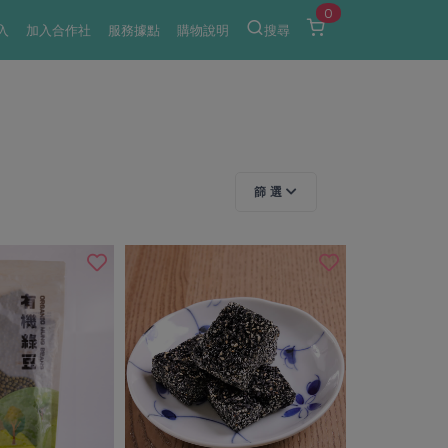
0
入
加入合作社
服務據點
購物說明
搜尋
篩 選