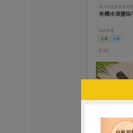
看天田友善農食有
有機冷凍鹽味毛
500公克
全素
冷凍
$145