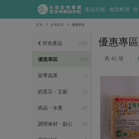
產品分類
食譜料理
特
首頁
所有產品
優惠專區
優惠專區
所有產品
1143
共 42 項
|
優惠專區
102
當季蔬果
2
奶蛋豆・五穀
13
肉品・水產
27
調理食材・點心
54