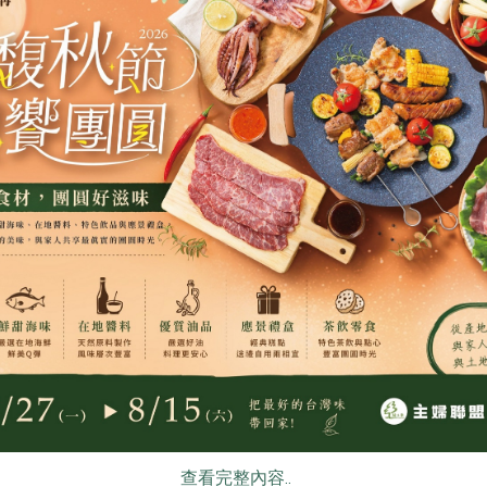
司
保證責任屏東縣永信蔬果運銷合作社
新藻實業有限公
片(維聖
香檬原汁
薄鹽海苔-6
300毫升/瓶
60公克/6包/袋
全素
常溫
全素
常溫
$200
$200
食
RPET
食譜
減硝酸鹽
雞蛋
食安
共同
民生食品工廠
民生食品工廠
查看完整內容..