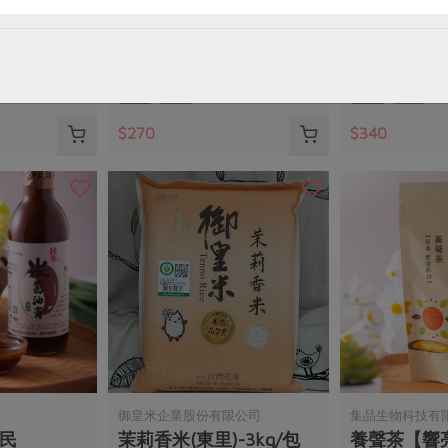
-200g
本土黑豆醬油
本土無糖醬
300毫升
300毫升
全素
常溫
全素
常溫
$270
$340
御皇米企業股份有限公司
集品生物科技有
(民
茉莉香米(東里)-3kg/包
養聲茶【響亮