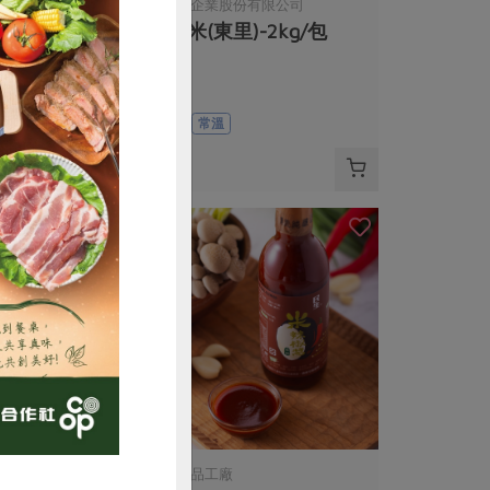
司
御皇米企業股份有限公司
入
胚芽米(東里)-2kg/包
2kg
全素
常溫
$235
購買
民生食品工廠