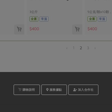
3公斤
5公克/顆x10顆
全素
常溫
全素
常溫
$400
$400
‹
1
2
3
›
購物說明
服務據點
加入合作社