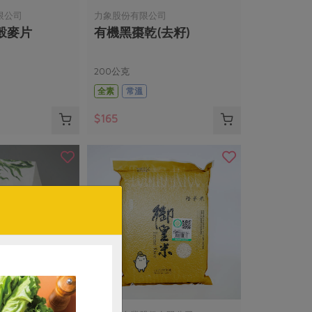
限公司
力象股份有限公司
穀麥片
有機黑棗乾(去籽)
200公克
全素
常溫
$165