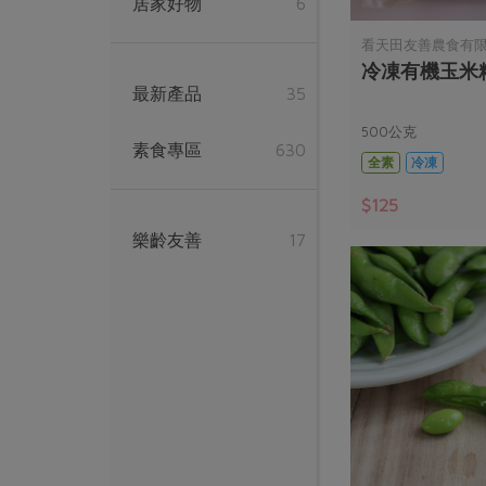
居家好物
6
看天田友善農食有
冷凍有機玉米
最新產品
35
500公克
素食專區
630
全素
冷凍
$125
樂齡友善
17