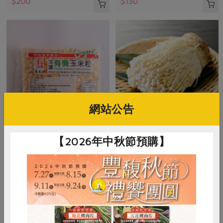
$200
$130
網站公告
看天田友善農食有限公司
隆谷科技農業股份有限公司
【2026年中秋節預購】
冷凍有機玉米粒
金針菇(環保級)隆谷-200g/包
500公克
200g/盒
全素
冷凍
全素
環保級
冷藏
$125
$16