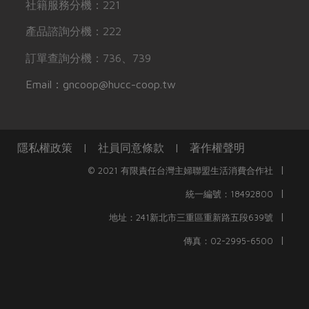
社籍服務分機：221
產品諮詢分機：222
訂單查詢分機：736、739
Email：gncoop@hucc-coop.tw
隱私權政策
|
社員同意條款
|
著作權聲明
|
© 2021 有限責任台灣主婦聯盟生活消費合作社
|
統一編號：18492800
|
地址：241新北市三重區重新路五段639號
|
傳真：02-2995-6500