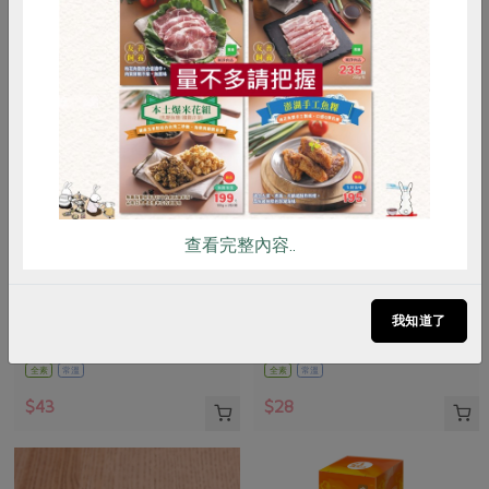
惜食
RPET
食譜
減硝酸鹽
雞蛋
食安
共同購買
查看完整內容..
東南國際實業有限公司
鴻福食品工廠股份有限公司
黑麥汁-330ml
原味洋芋捲片-50g
我知道了
330毫升
50公克
全素
常溫
全素
常溫
$43
$28