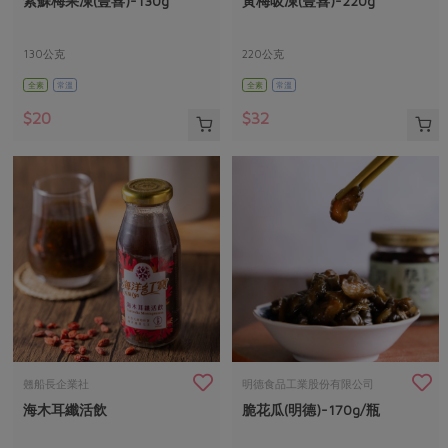
紫蘇梅果凍(豐喜)-130g
黃梅吸凍(豐喜)-220g
媒體報導
最新產品
節慶大餐
下載專區
130公克
220公克
優惠專區
全素
常溫
全素
常溫
高麗菜海鮮煎餅
地區活動
素食專區
$20
$32
社務會議
地區活動
樂齡友善
活動報下載
翹船長企業社
明德食品工業股份有限公司
海木耳纖活飲
脆花瓜(明德)-170g/瓶