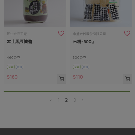
民生食品工廠
永盛米粉股份有限公司
本土黑豆瓣醬
米粉-300g
460公克
300公克
全素
常溫
全素
常溫
$160
$110
‹
1
2
3
›