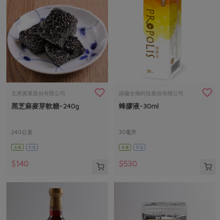
主惠實業股份有限公司
綠藤生物科技股份有限公司
黑芝麻麥芽軟糖-240g
蜂膠液-30ml
240公克
30毫升
全素
常溫
全素
常溫
$140
$530