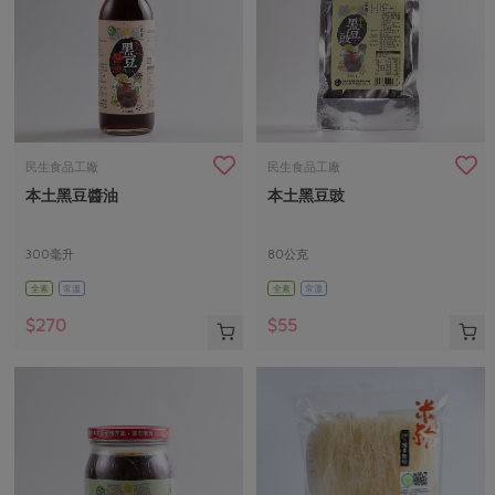
民生食品工廠
民生食品工廠
本土黑豆醬油
本土黑豆豉
300毫升
80公克
全素
常溫
全素
常溫
$270
$55