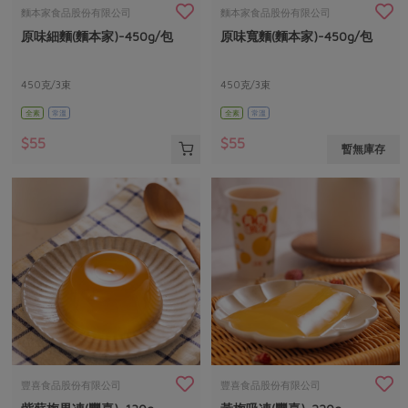
畜產肉類
水產
廚房瑜伽
麵本家食品股份有限公司
麵本家食品股份有限公司
傳到心坎裡，誠心又澎派
原味細麵(麵本家)-450g/包
原味寬麵(麵本家)-450g/包
水畜加工品
料理方式
產品檢驗
合作25-經典快閃最後一週
關注議題
烘焙．點心
自主把關
450克/3束
450克/3束
合作25-精選產品第四彈
調理食材・點心
減硝酸鹽
惜食
醬料
全素
常溫
全素
常溫
檢驗報告
更多當季產品
調味醬料/南北貨
烘焙
非基改運動
支持本土農糧
湯品．鍋物
$55
$55
暫無庫存
硝酸鹽檢驗
休閒零嘴
沖泡飲品
廢核運動
能源議題
漬物
議題活動
保健食品
減添加物
減塑減廢
涼拌沙拉
社員權益
主婦聯盟X樂齡網特約優惠案
公益金
食農教育
飲品
居家好物
合作社法規
30%rPET紅烏龍茶
更多議題
美妝保養
個人清潔
社務專區
2024農業發展計畫年度報告
主題食譜
生活者e週報
家庭清潔
織品
選舉專區
更多議題活動
異國料理
日用品
圖書禮品
綠主張月刊
年菜食譜
防災用品
最新消息
傳到心坎裡，誠心又澎派
豐喜食品股份有限公司
豐喜食品股份有限公司
典藏閱覽室
養身食補