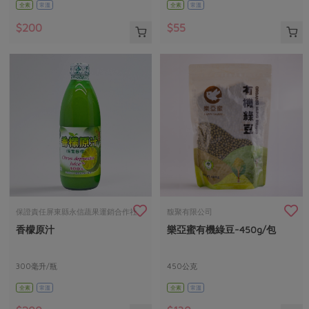
全素
常溫
全素
常溫
$200
$55
保證責任屏東縣永信蔬果運銷合作社
馥聚有限公司
香檬原汁
樂亞蜜有機綠豆-450g/包
300毫升/瓶
450公克
全素
常溫
全素
常溫