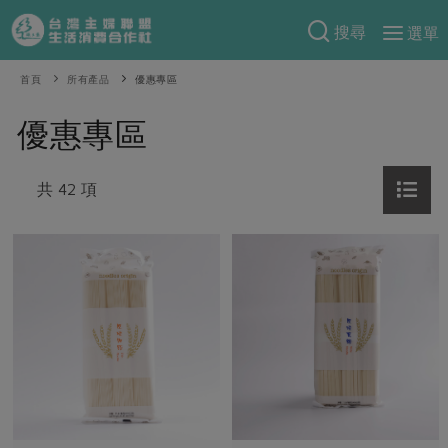
搜尋
選單
產品分類
首頁
所有產品
優惠專區
當季蔬果
食譜料理
優惠專區
一籃菜
當令水果
食材
特別企畫
芽苗類
共 42 項
蕈菇類
米食
預購活動
綠主張
辛香料類
麵食
把最好的台灣味帶回家！
觀點文章
關於合作社
肉食
奶蛋豆・五穀
防災用品預購圓滿結束
主婦食堂
一籃菜真心話
海鮮
蛋
乳製品
認識合作社
重要公告
2026年端午節預購圓滿結束
社內大小事
合作聯合國
常備菜
豆製品
米麵雜糧
關於我們
更多預購活動
產品故事
生活提案
蔬食
合作社組織
肉品・水產
樂齡生活
親子食育
蛋料理
當季產品
員工與求才