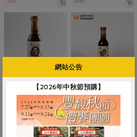
$55
$360
網站公告
民生食品工廠
民生食品工廠
【2026年中秋節預購】
本土黑豆醬油
本土無糖醬油
300毫升
300毫升
全素
常溫
全素
常溫
$270
$340