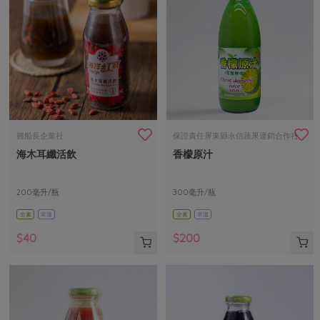
翹船長企業社
保證責任屏東縣永信蔬果運銷合作社
海木耳纖活飲
香檬原汁
200毫升/瓶
300毫升/瓶
全素
常溫
全素
常溫
$40
$200