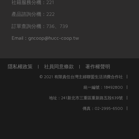
社籍服務分機：221
產品諮詢分機：222
訂單查詢分機：736、739
Email：gncoop@hucc-coop.tw
隱私權政策
|
社員同意條款
|
著作權聲明
|
© 2021 有限責任台灣主婦聯盟生活消費合作社
|
統一編號：18492800
|
地址：241新北市三重區重新路五段639號
|
傳真：02-2995-6500