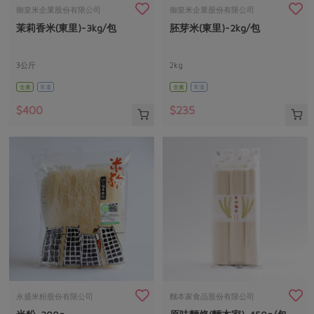
畜產肉類
水產
廚房瑜伽
御皇米企業股份有限公司
御皇米企業股份有限公司
合作25-經典快閃最後一週
茉莉香米(東里)-3kg/包
胚芽米(東里)-2kg/包
水畜加工品
料理方式
產品檢驗
合作25-精選產品第四彈
關注議題
烘焙．點心
自主把關
3公斤
2kg
合作25-精選產品第三彈
調理食材・點心
減硝酸鹽
惜食
醬料
全素
常溫
全素
常溫
檢驗報告
更多當季產品
調味醬料/南北貨
烘焙
非基改運動
支持本土農糧
湯品．鍋物
$400
$235
硝酸鹽檢驗
休閒零嘴
沖泡飲品
廢核運動
能源議題
漬物
議題活動
保健食品
減添加物
減塑減廢
涼拌沙拉
社員權益
主婦聯盟X樂齡網特約優惠案
公益金
食農教育
飲品
居家好物
合作社法規
30%rPET紅烏龍茶
更多議題
美妝保養
個人清潔
社務專區
2024農業發展計畫年度報告
主題食譜
生活者e週報
家庭清潔
織品
選舉專區
更多議題活動
異國料理
日用品
圖書禮品
綠主張月刊
年菜食譜
防災用品
最新消息
把最好的台灣味帶回家！
永盛米粉股份有限公司
麵本家食品股份有限公司
典藏閱覽室
養身食補