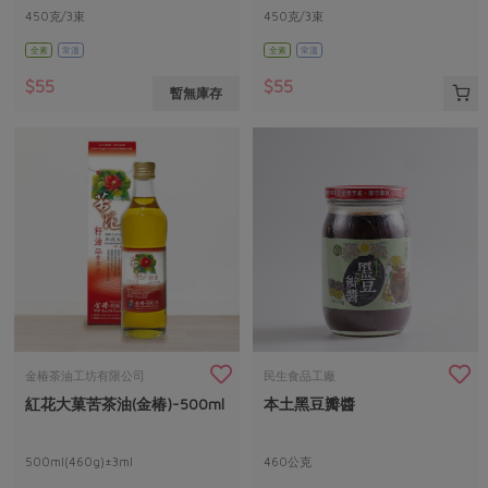
450克/3束
450克/3束
全素
常溫
全素
常溫
$55
$55
暫無庫存
金椿茶油工坊有限公司
民生食品工廠
紅花大菓苦茶油(金椿)-500ml
本土黑豆瓣醬
500ml(460g)±3ml
460公克