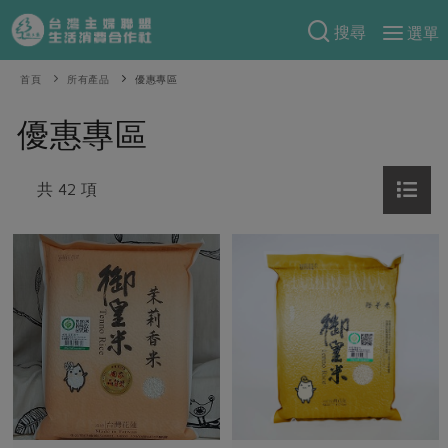
搜尋
選單
產品分類
首頁
所有產品
優惠專區
當季蔬果
食譜料理
優惠專區
一籃菜
當令水果
食材
特別企畫
芽苗類
共 42 項
蕈菇類
米食
預購活動
綠主張
辛香料類
麵食
把最好的台灣味帶回家！
觀點文章
關於合作社
肉食
奶蛋豆・五穀
防災用品預購圓滿結束
主婦食堂
一籃菜真心話
海鮮
蛋
乳製品
認識合作社
重要公告
2026年端午節預購圓滿結束
社內大小事
合作聯合國
常備菜
豆製品
米麵雜糧
關於我們
更多預購活動
產品故事
生活提案
蔬食
合作社組織
肉品・水產
樂齡生活
親子食育
蛋料理
當季產品
員工與求才