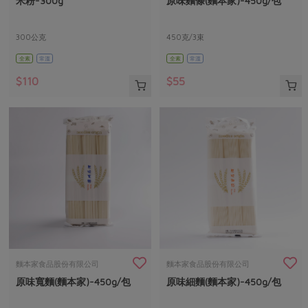
米粉-300g
原味麵條(麵本家)-450g/包
媒體報導
最新產品
節慶大餐
下載專區
300公克
450克/3束
優惠專區
全素
常溫
全素
常溫
高麗菜海鮮煎餅
地區活動
素食專區
$110
$55
社務會議
地區活動
樂齡友善
活動報下載
麵本家食品股份有限公司
麵本家食品股份有限公司
原味寬麵(麵本家)-450g/包
原味細麵(麵本家)-450g/包