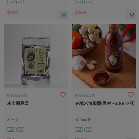
全素
常溫
全素
常溫
$905
$160
民生食品工廠
民生食品工廠
本土黑豆豉
在地米辣椒醬(民生)-300ml/瓶
80公克
300ml/瓶
全素
常溫
全素
常溫