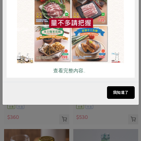
惜食
RPET
食譜
減硝酸鹽
雞蛋
食安
共同購買
查看完整內容..
民生食品工廠
綠藤生物科技股份有限公司
在地米醬油膏(民生)-300ml/瓶
蜂膠液-30ml
我知道了
300ml/瓶
30毫升
全素
常溫
全素
常溫
$360
$530