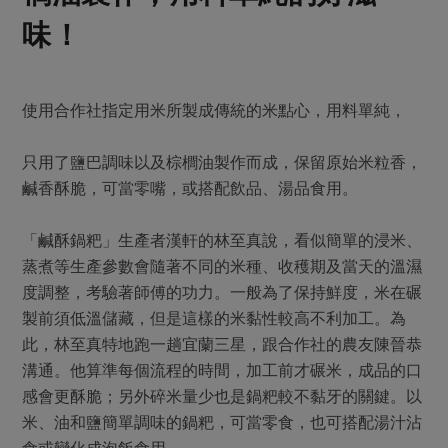
味！
使用合作社指定用米所製成傳統的米點心，用料單純，
只用了鹽巴調味以及棕櫚油製作而成，保留原始米粒香，
鹹香酥脆，可當零嘴，或搭配飲品、湯品食用。
「鹹酥鍋粑」生產者漢軒的林至真說，看似簡單的浸米、
蒸煮等生產參數會隨著不同的米種、收穫期及當天的溫濕
度調整，考驗著師傅的功力。一般為了保持鮮度，米在碾
製前須低溫儲藏，但是這樣的米黏性較高不利加工。為
此，林至真特地跑一趟宜蘭三星，跟合作社的農友陳晉恭
溝通。他算準每個流程的時間，加工前才碾米，成品的口
感會更酥脆；另外碎米量少也是鍋粑較不黏牙的關鍵。以
米、油和鹽簡單調味的鍋粑，可當零食，也可搭配湯汁沾
食或變化成泡飯食用