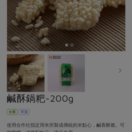
畜產肉類
水產
廚房瑜伽
傳到心坎裡，誠心又澎派
水畜加工品
料理方式
產品檢驗
合作25-經典快閃最後一週
關注議題
烘焙．點心
自主把關
合作25-精選產品第四彈
調理食材・點心
減硝酸鹽
惜食
醬料
檢驗報告
更多當季產品
調味醬料/南北貨
烘焙
非基改運動
支持本土農糧
湯品．鍋物
硝酸鹽檢驗
休閒零嘴
沖泡飲品
廢核運動
能源議題
漬物
議題活動
保健食品
減添加物
減塑減廢
涼拌沙拉
社員權益
主婦聯盟X樂齡網特約優惠案
公益金
食農教育
飲品
居家好物
合作社法規
30%rPET紅烏龍茶
更多議題
美妝保養
個人清潔
社務專區
2024農業發展計畫年度報告
鹹酥鍋粑-200g
主題食譜
生活者e週報
家庭清潔
織品
選舉專區
更多議題活動
異國料理
日用品
圖書禮品
全素
常溫
綠主張月刊
年菜食譜
防災用品
最新消息
傳到心坎裡，誠心又澎派
使用合作社指定用米所製成傳統的米點心，鹹香酥脆。可
典藏閱覽室
養身食補