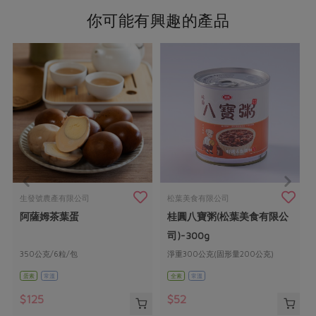
你可能有興趣的產品
生發號農產有限公司
松葉美食有限公司
阿薩姆茶葉蛋
桂圓八寶粥(松葉美食有限公
司)-300g
350公克/6粒/包
淨重300公克(固形量200公克)
蛋素
常溫
全素
常溫
$125
$52