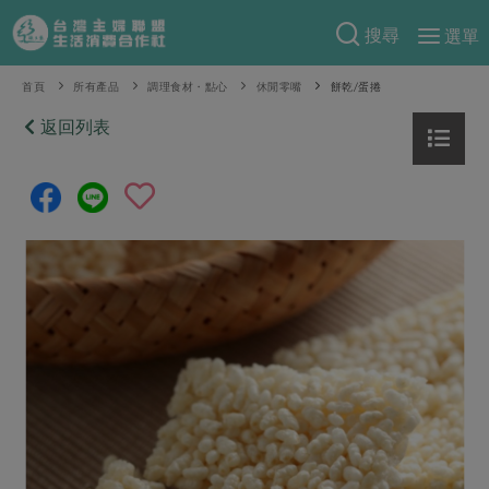
搜尋
選單
產品分類
首頁
所有產品
調理食材・點心
休閒零嘴
餅乾/蛋捲
當季蔬果
返回列表
食譜料理
一籃菜
當令水果
食材
特別企畫
芽苗類
蕈菇類
米食
預購活動
綠主張
辛香料類
麵食
把最好的台灣味帶回家！
觀點文章
關於合作社
肉食
奶蛋豆・五穀
防災用品預購圓滿結束
主婦食堂
一籃菜真心話
海鮮
蛋
乳製品
認識合作社
重要公告
2026年端午節預購圓滿結束
社內大小事
合作聯合國
常備菜
豆製品
米麵雜糧
關於我們
更多預購活動
產品故事
生活提案
蔬食
合作社組織
肉品・水產
樂齡生活
親子食育
蛋料理
當季產品
員工與求才