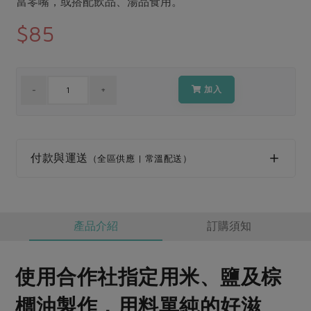
當零嘴，或搭配飲品、湯品食用。
媒體報導
最新產品
節慶大餐
$85
下載專區
優惠專區
高麗菜海鮮煎餅
地區活動
素食專區
加入
社務會議
地區活動
樂齡友善
活動報下載
付款與運送
（全區供應 | 常溫配送）
產品介紹
訂購須知
使用合作社指定用米、鹽及棕
櫚油製作，用料單純的好滋