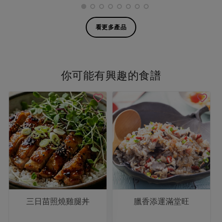
看更多產品
你可能有興趣的食譜
三日苗照燒雞腿丼
臘香添運滿堂旺