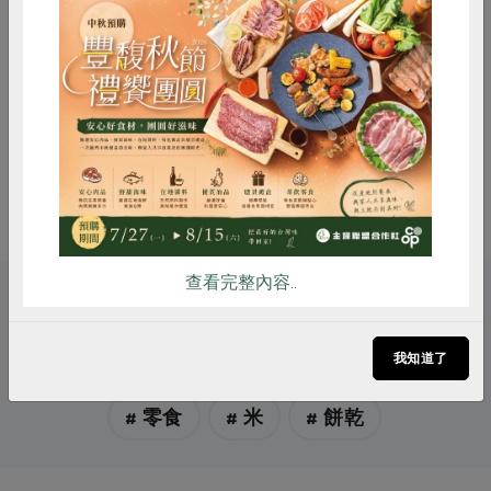
保存條件
陰涼乾燥處未開封可保存240天
產品說明
使用合作社指定原料(以*表示)製成傳
統米點心，可直接食用或搭配飲品、
惜食
RPET
食譜
減硝酸鹽
湯品食用
雞蛋
食安
共同購買
注意事項
1、開封後，請儘速食用完畢 2、避免
高溫、潮濕及陽光直射處
查看完整內容..
關鍵字
我知道了
# 防災食品
# 漢軒
# 銀髮友善食品
# 零食
# 米
# 餅乾