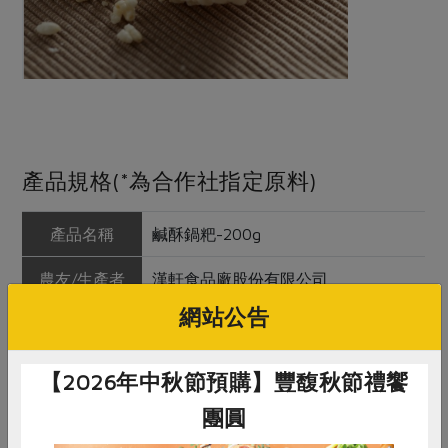
產品規格(*為合作社指定原料)
產品名稱
鹹酥鍋粑-200g
農友/生產者
漢軒食品廠股份有限公司
網站公告
產地/原產地
台灣
淨重/數量
200公克
【2026年中秋節預購】豐馥秋節禮饗
團圓
內容物
圓糯米*、棕櫚油、食鹽