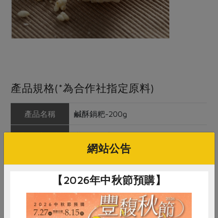
產品規格(*為合作社指定原料)
產品名稱
鹹酥鍋粑-200g
農友/生產者
漢軒食品廠股份有限公司
網站公告
產地/原產地
台灣
【2026年中秋節預購】
淨重/數量
200公克
內容物
圓糯米*、棕櫚油、食鹽