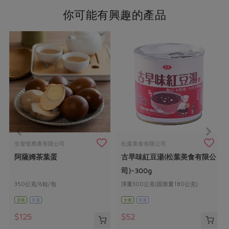
你可能有興趣的產品
生發號農產有限公司
松葉美食有限公司
阿薩姆茶葉蛋
古早味紅豆湯(松葉美食有限公
司)-300g
350公克/6粒/包
淨重300公克(固形量180公克)
蛋素
常溫
全素
常溫
$125
$52