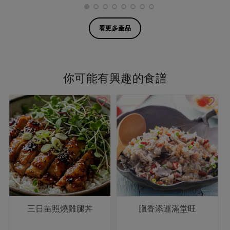
看更多產品
你可能有興趣的食譜
三日苗照燒雞腿丼
臘香添運滿堂旺