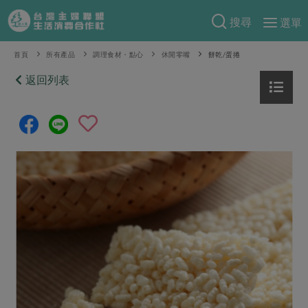
搜尋
選單
產品分類
首頁
所有產品
調理食材・點心
休閒零嘴
餅乾/蛋捲
當季蔬果
返回列表
食譜料理
一籃菜
當令水果
食材
特別企畫
芽苗類
蕈菇類
米食
預購活動
綠主張
辛香料類
麵食
把最好的台灣味帶回家！
觀點文章
關於合作社
肉食
奶蛋豆・五穀
防災用品預購圓滿結束
主婦食堂
一籃菜真心話
海鮮
蛋
乳製品
認識合作社
重要公告
2026年端午節預購圓滿結束
社內大小事
合作聯合國
常備菜
豆製品
米麵雜糧
關於我們
更多預購活動
產品故事
生活提案
蔬食
合作社組織
肉品・水產
樂齡生活
親子食育
蛋料理
當季產品
員工與求才