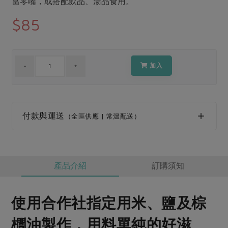
當零嘴，或搭配飲品、湯品食用。
媒體報導
最新產品
節慶大餐
$85
下載專區
優惠專區
高麗菜海鮮煎餅
地區活動
素食專區
加入
社務會議
地區活動
樂齡友善
活動報下載
付款與運送
（全區供應 | 常溫配送）
產品介紹
訂購須知
使用合作社指定用米、鹽及棕
櫚油製作，用料單純的好滋