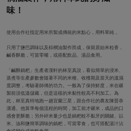
味！
使用合作社指定用米所製成傳統的米點心，用料單純，
只用了鹽巴調味以及棕櫚油製作而成，保留原始米粒香，
鹹香酥脆，可當零嘴，或搭配飲品、湯品食用。
「鹹酥鍋粑」生產者漢軒的林至真說，看似簡單的浸米、
蒸煮等生產參數會隨著不同的米種、收穫期及當天的溫濕
度調整，考驗著師傅的功力。一般為了保持鮮度，米在碾
製前須低溫儲藏，但是這樣的米黏性較高不利加工。為
此，林至真特地跑一趟宜蘭三星，跟合作社的農友陳晉恭
溝通。他算準每個流程的時間，加工前才碾米，成品的口
感會更酥脆；另外碎米量少也是鍋粑較不黏牙的關鍵。以
米、油和鹽簡單調味的鍋粑，可當零食，也可搭配湯汁沾
食或變化成泡飯食用