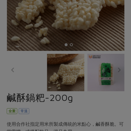
畜產肉類
水產
廚房瑜伽
合作25-經典快閃最後一週
水畜加工品
料理方式
產品檢驗
合作25-精選產品第四彈
關注議題
烘焙．點心
自主把關
合作25-精選產品第三彈
調理食材・點心
減硝酸鹽
惜食
醬料
檢驗報告
更多當季產品
調味醬料/南北貨
烘焙
非基改運動
支持本土農糧
湯品．鍋物
硝酸鹽檢驗
休閒零嘴
沖泡飲品
廢核運動
能源議題
漬物
議題活動
保健食品
減添加物
減塑減廢
涼拌沙拉
社員權益
主婦聯盟X樂齡網特約優惠案
公益金
食農教育
飲品
居家好物
合作社法規
30%rPET紅烏龍茶
更多議題
美妝保養
個人清潔
社務專區
2024農業發展計畫年度報告
鹹酥鍋粑-200g
主題食譜
生活者e週報
家庭清潔
織品
選舉專區
更多議題活動
異國料理
日用品
圖書禮品
全素
常溫
綠主張月刊
年菜食譜
防災用品
最新消息
把最好的台灣味帶回家！
使用合作社指定用米所製成傳統的米點心，鹹香酥脆。可
典藏閱覽室
養身食補