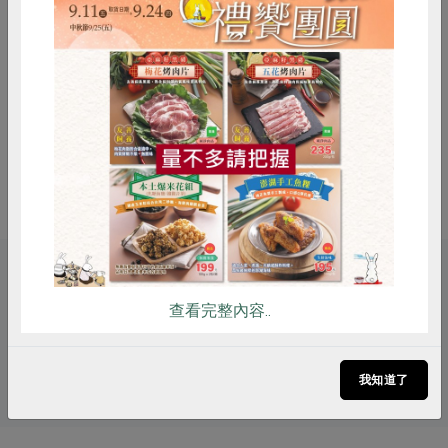
保存條件
陰涼乾燥處未開封可保存240天
產品說明
使用合作社指定原料(以*表示)製成傳
統米點心，可直接食用或搭配飲品、
湯品食用
惜食
RPET
食譜
減硝酸鹽
雞蛋
食安
共同購買
注意事項
1、開封後，請儘速食用完畢 2、避免
高溫、潮濕及陽光直射處
關鍵字
查看完整內容..
# 防災食品
# 漢軒
# 銀髮友善食品
# 零食
# 米
# 餅乾
我知道了