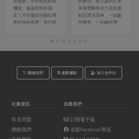
節預購，今年依然粽香
的舞台。新上架的芒果
瀰漫、滿桌好料好滿
美莓雪酪與本土花生脆
足！月刊邀請到幾位專
粒豆漿冰淇淋，一款酸
業的神秘嘉賓，進行端
甜馨香、一款鹹甜濃
午節的好食解密！快進
郁。生產者舞茶實業在
到端午廣播電台，合作
過去產品基礎上改版升
社產品部的開發專員們
級，成分單純，使用指
就要開始分享啦！
定優質本土農產，運用
食材原理成就綿密質
地，再加上今年流行的
咀嚼顆粒，不僅是合作
購物說明
服務據點
加入合作社
社專屬的滋味，更要讓
社員吃得開心也吃得放
心。
社服資訊
追蹤我們
常見問題
訂閱電子報
聯絡我們
追蹤Facebook專頁