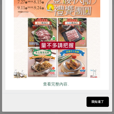
你可能有興趣的產品
惜食
RPET
食譜
減硝酸鹽
雞蛋
食安
共同購買
舞茶實業有限公司
舞茶實業有限公司
查看完整內容..
本土爆米花組(焦糖海鹽風味/
芋頭冰淇淋-250g
鐵觀音茶風味)100g*2包/組
我知道了
100公克/包，2包/組(焦糖海鹽風味 1
250公克
包+鐵觀音茶風味 1 包)
全素
常溫
預購
奶素
冷凍