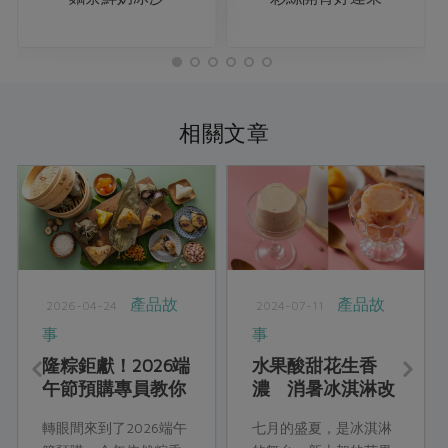
相關文章
產品故
產品故
2026-04-24
2024-07-11
事
事
隆粽鉅獻！2026端
水果酸甜花生香
午節預購專員教你
濃 消暑冰淇淋改
吃端午
版報到
轉眼間來到了2026端午
七月的盛夏，是冰淇淋