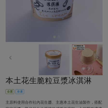
畜產肉類
水產
廚房瑜伽
合作25-經典快閃最後一週
水畜加工品
料理方式
產品檢驗
合作25-精選產品第四彈
關注議題
烘焙．點心
自主把關
合作25-精選產品第三彈
調理食材・點心
減硝酸鹽
惜食
醬料
檢驗報告
更多當季產品
調味醬料/南北貨
烘焙
非基改運動
支持本土農糧
湯品．鍋物
硝酸鹽檢驗
休閒零嘴
沖泡飲品
廢核運動
能源議題
漬物
議題活動
保健食品
減添加物
減塑減廢
涼拌沙拉
社員權益
主婦聯盟X樂齡網特約優惠案
公益金
食農教育
飲品
居家好物
合作社法規
30%rPET紅烏龍茶
更多議題
美妝保養
個人清潔
社務專區
2024農業發展計畫年度報告
本土花生脆粒豆漿冰淇淋
主題食譜
生活者e週報
家庭清潔
織品
選舉專區
更多議題活動
異國料理
日用品
圖書禮品
全素
冷凍
綠主張月刊
年菜食譜
防災用品
最新消息
把最好的台灣味帶回家！
主原料使用合作社內花生醬、主惠本土花生油製作，搭配
典藏閱覽室
養身食補