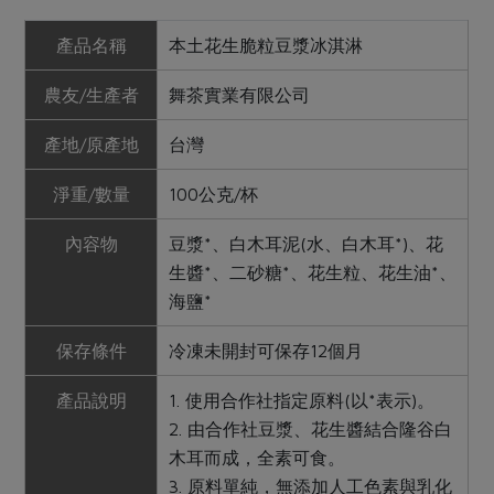
產品名稱
本土花生脆粒豆漿冰淇淋
農友/生產者
舞茶實業有限公司
產地/原產地
台灣
淨重/數量
100公克/杯
內容物
豆漿*、白木耳泥(水、白木耳*)、花
生醬*、二砂糖*、花生粒、花生油*、
海鹽*
保存條件
冷凍未開封可保存12個月
產品說明
1. 使用合作社指定原料(以*表示)。
2. 由合作社豆漿、花生醬結合隆谷白
木耳而成，全素可食。
3. 原料單純，無添加人工色素與乳化