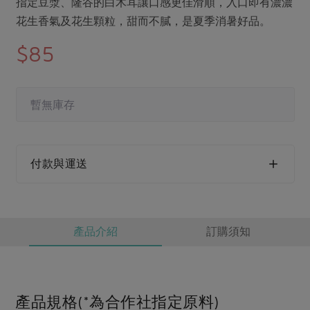
媒體報導
指定豆漿、隆谷的白木耳讓口感更佳滑順，入口即有濃濃
最新產品
節慶大餐
花生香氣及花生顆粒，甜而不膩，是夏季消暑好品。
下載專區
$85
優惠專區
高麗菜海鮮煎餅
地區活動
素食專區
社務會議
地區活動
暫無庫存
樂齡友善
活動報下載
付款與運送
產品介紹
訂購須知
產品規格(*為合作社指定原料)