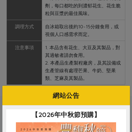
劑，每口都吃的到濃郁花生、花生脆
粒與豆漿的最佳風味。
調理方式
自冰箱取出後約10~15分鐘食用，或
視個人口感需求而定。
注意事項
1. 本品含有花生、大豆及其製品，對
其過敏者請勿食用。
2. 本產品生產製程廠房，及其設備或
生產管線有處理芒果、牛奶、堅果
類、芝麻及其製品。
網站公告
關鍵字
【2026年中秋節預購】
# 舞茶
# 冰淇淋
# 花生