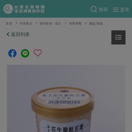
搜尋
選單
產品分類
首頁
所有產品
調理食材・點心
休閒零嘴
甜品/冰品
當季蔬果
返回列表
食譜料理
一籃菜
當令水果
食材
特別企畫
芽苗類
蕈菇類
米食
預購活動
綠主張
辛香料類
麵食
把最好的台灣味帶回家！
觀點文章
關於合作社
肉食
奶蛋豆・五穀
防災用品預購圓滿結束
主婦食堂
一籃菜真心話
海鮮
蛋
乳製品
認識合作社
重要公告
2026年端午節預購圓滿結束
社內大小事
合作聯合國
常備菜
豆製品
米麵雜糧
關於我們
更多預購活動
產品故事
生活提案
蔬食
合作社組織
肉品・水產
樂齡生活
親子食育
蛋料理
當季產品
員工與求才