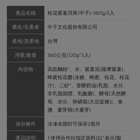
產品名稱
桂花紫薯貝果(中子)-360g/3入
農友/生產者
中子文化股份有限公司
產地/原產地
台灣
淨重/數量
360公克(120g*3入)
內容物
高筋麵粉*、水、紫薯泥(薩摩紫薯)、
蜂蜜桂花醬(冰糖、蜂蜜、桂花、桂花
汁)、二砂*、發酵奶油(乳脂、水分、
非乳脂固體、乳酸菌)、酵母[天然酵
母、水分、卵磷脂(大豆提煉)]、食
鹽、麥芽精(大麥芽)
保存條件
冷凍未開封可保存2個月
產品說明
1.使用合作社指定原料(以*表示)製