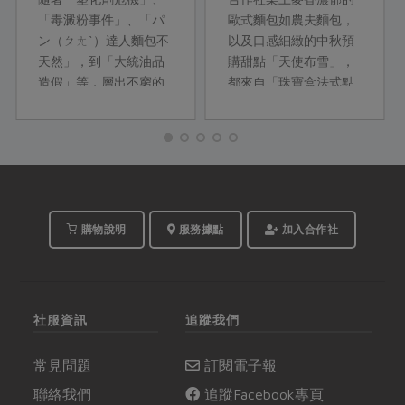
「毒澱粉事件」、「パ
歐式麵包如農夫麵包，
ン（ㄆㄤˋ）達人麵包不
以及口感細緻的中秋預
天然」，到「大統油品
購甜點「天使布雪」，
造假」等，層出不窮的
都來自「珠寶盒法式點
黑心食品問題，徹底粉
心坊」。曾因進駐微
碎了消費者的信心，讓
風、被藝人選為結婚喜
台灣人不知所從。除了
餅而一炮而紅，但讓珠
企盼政府嚴查把關，或
寶盒在競爭激烈的台北
許我們也要盡...
市美食、精品商圈屹立
不搖的，是一份對原料
和製程的堅持。
購物說明
服務據點
加入合作社
社服資訊
追蹤我們
常見問題
訂閱電子報
聯絡我們
追蹤Facebook專頁