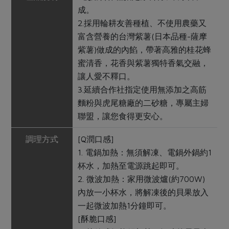
成。
2.採用輪耕友善種植、不使用農藥又
富含營養的台灣紫薯(日本品種-薩摩
紫薯)做成的內餡，帶著高雅的桂花蜂
蜜清香，花香與紫薯獨特香氣交融，
讓人愛不釋口。
3.延續合作社指定使用無添加之高筋
麵粉與虎尾糖廠的二砂糖，專屬主婦
聯盟，讓您食得更安心。
調理方式
[Q潤口感]
1. 電鍋加熱：無須解凍、電鍋外鍋約1
杯水，加熱至電源跳起即可。
2. 微波加熱：家用微波爐(約700W)
內放一小杯水，將解凍後的貝果放入
一起微波加熱1分鐘即可。
[酥脆口感]