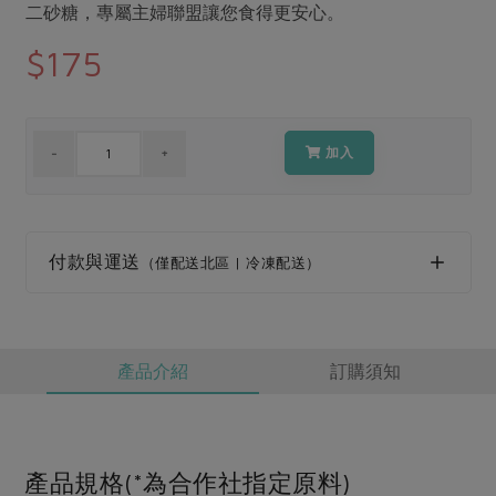
媒體報導
二砂糖，專屬主婦聯盟讓您食得更安心。
最新產品
節慶大餐
下載專區
$175
優惠專區
高麗菜海鮮煎餅
地區活動
素食專區
加入
社務會議
地區活動
樂齡友善
活動報下載
付款與運送
（僅配送北區 | 冷凍配送）
產品介紹
訂購須知
產品規格(*為合作社指定原料)