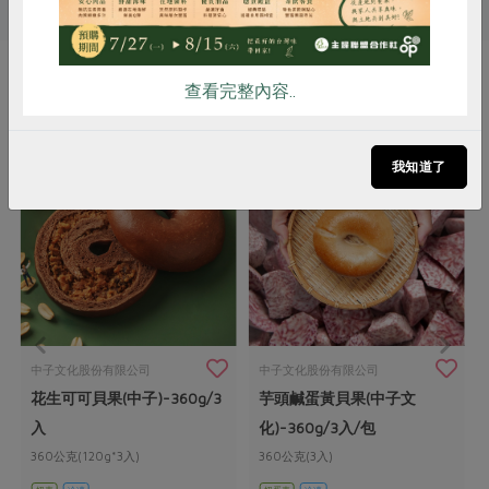
查看完整內容..
你可能有興趣的產品
我知道了
中子文化股份有限公司
中子文化股份有限公司
花生可可貝果(中子)-360g/3
芋頭鹹蛋黃貝果(中子文
入
化)-360g/3入/包
360公克(120g*3入)
360公克(3入)