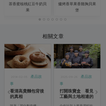
茶香蜜核桃紅豆牛奶貝
爐烤香草果香雞胸貝果
果
堡
相關文章
產品故
產品故
2014-02-05
2025-09-26
事
事
看清高貴麵包背後
打開珠寶盒 看見
的真相
工藝與土地相連的
烘焙哲學
隨著「塑化劑危機」、
合作社架上麥香濃郁的