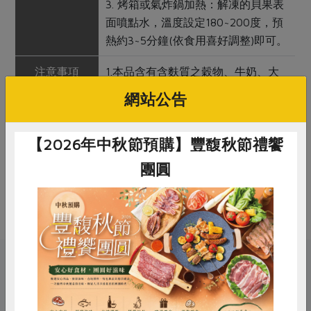
3. 烤箱或氣炸鍋加熱：解凍的貝果表
面噴點水，溫度設定180~200度，預
熱約3~5分鐘(依食用喜好調整)即可。
注意事項
1.本品含有含麩質之穀物、牛奶、大
豆及其製品，對其過敏者請勿食用。
網站公告
2.本產品生產製程廠房，其設備或生
產管線有處理堅果類、花生、芝麻、
【2026年中秋節預購】豐馥秋節禮饗
蛋及其製品。
3.開封後請盡速食用完畢，未食用完
團圓
請冷凍保存。
惜食
RPET
食譜
減硝酸鹽
關鍵字
雞蛋
食安
共同購買
# 中子
# 好丘
# 貝果
# 麵包