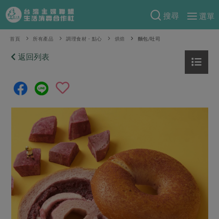
搜尋
選單
產品分類
首頁
所有產品
調理食材・點心
烘焙
麵包/吐司
當季蔬果
返回列表
食譜料理
一籃菜
當令水果
食材
特別企畫
芽苗類
蕈菇類
米食
預購活動
綠主張
辛香料類
麵食
把最好的台灣味帶回家！
觀點文章
關於合作社
肉食
奶蛋豆・五穀
防災用品預購圓滿結束
主婦食堂
一籃菜真心話
海鮮
蛋
乳製品
認識合作社
重要公告
2026年端午節預購圓滿結束
社內大小事
合作聯合國
常備菜
豆製品
米麵雜糧
關於我們
更多預購活動
產品故事
生活提案
蔬食
合作社組織
肉品・水產
樂齡生活
親子食育
蛋料理
當季產品
員工與求才