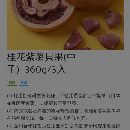
畜產肉類
水產
廚房瑜伽
合作25-經典快閃最後一週
水畜加工品
料理方式
產品檢驗
合作25-精選產品第四彈
關注議題
烘焙．點心
自主把關
合作25-精選產品第三彈
調理食材・點心
減硝酸鹽
惜食
醬料
檢驗報告
更多當季產品
調味醬料/南北貨
烘焙
非基改運動
支持本土農糧
湯品．鍋物
硝酸鹽檢驗
休閒零嘴
沖泡飲品
廢核運動
能源議題
桂花紫薯貝果(中
漬物
議題活動
保健食品
減添加物
減塑減廢
涼拌沙拉
子)-360g/3入
社員權益
主婦聯盟X樂齡網特約優惠案
公益金
食農教育
飲品
居家好物
合作社法規
30%rPET紅烏龍茶
更多議題
奶素
冷凍
美妝保養
個人清潔
社務專區
2024農業發展計畫年度報告
主題食譜
(1) 採用以輪耕友善栽種、不使用農藥的台灣紫薯（日本
生活者e週報
家庭清潔
織品
選舉專區
更多議題活動
品種薩摩紫薯），保留其豐富營養。
異國料理
日用品
圖書禮品
(2) 內餡散發著高雅的桂花蜂蜜清香，淡雅花香與紫薯獨
綠主張月刊
年菜食譜
有的香甜交織，每一口都令人回味無窮。
防災用品
最新消息
把最好的台灣味帶回家！
(3) 選用合作社指定使用無添加之高筋麵粉與虎尾糖廠的
典藏閱覽室
養身食補